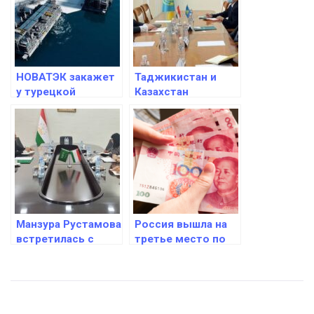
НОВАТЭК закажет
Таджикистан и
у турецкой
Казахстан
Karpowership
обсудили
электростанцию
поставки нефти и
для «Арктик
газа
СПГ-2»
Манзура Рустамова
Россия вышла на
встретилась с
третье место по
Послом
использованию
Королевства
юаня в
Саудовская
международных
Аравия в
расчетах
Республике