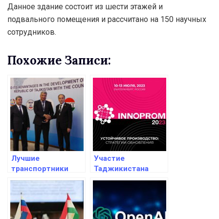
Данное здание состоит из шести этажей и
подвального помещения и рассчитано на 150 научных
сотрудников.
Похожие Записи:
Лучшие
Участие
транспортники
Таджикистана
страны отмечены
наряду с 700
международными
международными
наградами
компаниями в
международной