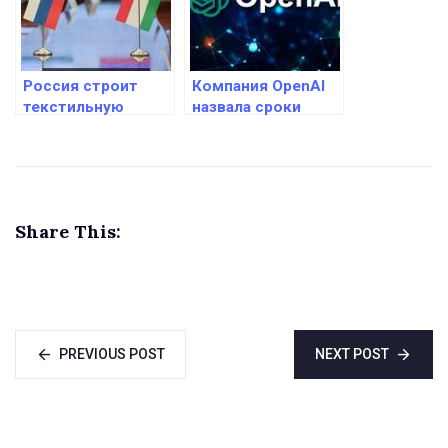
выставке
ИННОПРОМ
Россия строит
Компания OpenAI
текстильную
назвала сроки
фабрику в Кулябе
создания новой
модели
искусственного
интеллекта
Share This:
PREVIOUS POST
NEXT POST