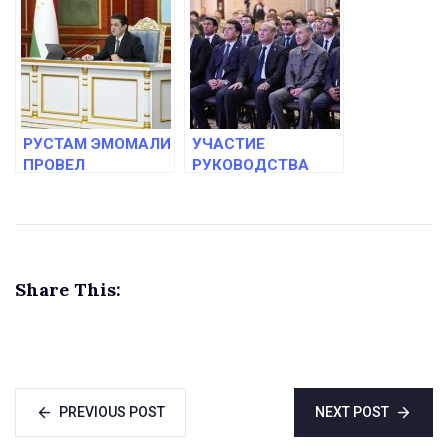
сезона-2024
ВТОРОЙ
СПАРРИНГ НА
СБОРЕ В ТУРЦИИ
РУСТАМ ЭМОМАЛИ
УЧАСТИЕ
ПРОВЕЛ
РУКОВОДСТВА
ОЧЕРЕДНУЮ
КОМИТЕТА В
ВСТРЕЧУ С
ЦЕРЕМОНИИ
ФУТБОЛЬНОЙ
НАГРАЖДЕНИЯ
ОБЩЕСТВЕННОСТЬЮ
ЛУЧШИХ В MMA-
ТАДЖИКИСТАНА
2025
Share This:
PREVIOUS POST
NEXT POST