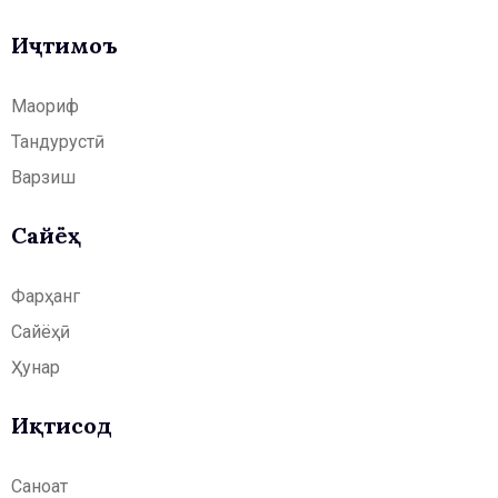
Иҷтимоъ
Маориф
Тандурустӣ
Варзиш
Сайёҳӣ
Фарҳанг
Сайёҳӣ
Ҳунар
Иқтисод
Саноат