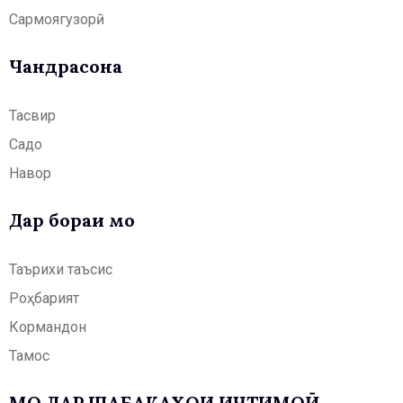
Сармоягузорӣ
Чандрасонаӣ
Тасвир
Садо
Навор
Дар бораи мо
Таърихи таъсис
Роҳбарият
Кормандон
Тамос
МО ДАР ШАБАКАҲОИ ИҶТИМОӢ