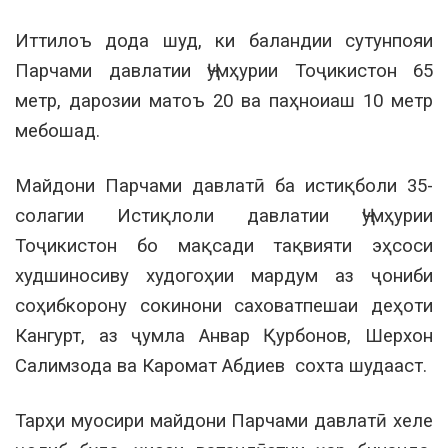
Иттилоъ дода шуд, ки баландии сутунпояи
Парчами давлатии Ҷумҳурии Тоҷикистон 65
метр, дарозии матоъ 20 ва паҳноиаш 10 метр
мебошад.
Майдони Парчами давлатӣ ба истиқболи 35-
солагии Истиқлоли давлатии Ҷумҳурии
Тоҷикистон бо мақсади тақвияти эҳсоси
худшиносиву худогоҳии мардум аз ҷониби
соҳибкорону сокинони саховатпешаи деҳоти
Кангурт, аз ҷумла Анвар Қурбонов, Шерхон
Салимзода ва Каромат Абдиев сохта шудааст.
Тарҳи муосири майдони Парчами давлатӣ хеле