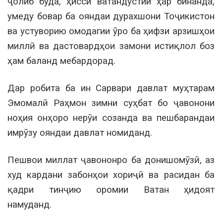
ҷолиб буда, ҳисси ватандӯстии ҳар бинанда,
умеду бовар ба ояндаи дурахшони Тоҷикистон
ва устуворию омодагии ӯро ба ҳифзи арзишҳои
миллӣ ва дастовардҳои замони истиқлол боз
ҳам баланд мебардорад.
Дар робита ба ин Сарвари давлат муҳтарам
Эмомалӣ Раҳмон зимни суҳбат бо ҷавонони
ноҳия онҳоро нерӯи созанда ва пешбарандаи
имрӯзу ояндаи давлат номиданд.
Пешвои миллат ҷавононро ба донишомӯзӣ, аз
худ кардани забонҳои хориҷӣ ва расидан ба
қадри тинҷию оромии Ватан ҳидоят
намуданд.