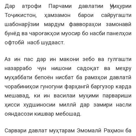
Дар атрофи Парчами давлатии Ҷумҳурии
Тоҷикистон, ҳамзамон барои сайругашти
шабонарӯзии мардум фаввораҳои замонавӣ
бунёд ва чароғакҳои муосир бо насби панелҳои
офтобӣ насб шудааст.
Аз ин пас дар ин макони зебо ва гулгашти
назаррабо чун нишони садоқат ва меҳру
муҳаббати бепоён нисбат ба рамзҳои давлатӣ
чорабиниҳои гуногуни фарҳангӣ баргузор карда
мешавад, ки ин василаи муҳими парвариши
ҳисси худшиносии миллӣ дар замири насли
ояндасози кишвар мебошад.
Сарвари давлат муҳтарам Эмомалӣ Раҳмон ба