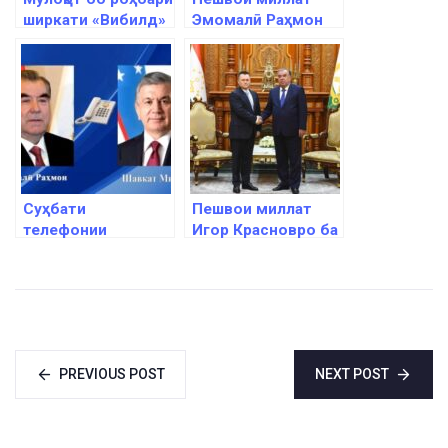
ширкати «Вибилд»
Эмомалӣ Раҳмон
Пиетро Салини
ба Сарвазири
Ҷопон Фумио
Кисида барқияи
изҳори тасаллӣ
ирсол намуданд
Суҳбати
Пешвои миллат
телефонии
Игор Красновро ба
Эмомалӣ Раҳмон
ҳузур пазируфтанд
бо Шавкат
Мирзиёев
PREVIOUS POST
NEXT POST