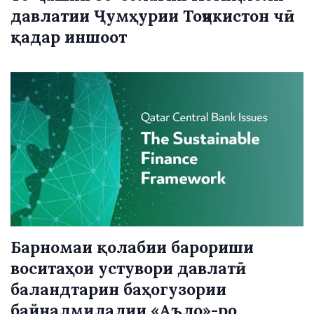
давлатии Ҷумҳурии Тоҷикистон чӣ
қадар иншоот
Барномаи қолабии барориши
воситаҳои устувори давлатӣ
баландтарин баҳогузории
байналмилалии «Аъло»-ро