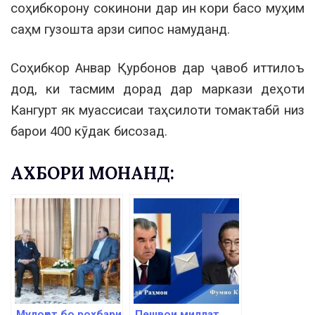
соҳибкорону сокинони дар ин кори басо муҳим
саҳм гузошта арзи сипос намуданд.
Соҳибкор Анвар Қурбонов дар ҷавоб иттилоъ
дод, ки тасмим дорад дар маркази деҳоти
Кангурт як муассисаи таҳсилоти томактабӣ низ
барои 400 кӯдак бисозад.
АХБОРИ МОНАНД:
Мулоқот бо роҳбари
Пешвои миллат