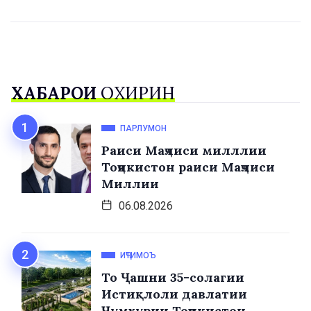
ХАБАРҲОИ
ОХИРИН
ПАРЛУМОН
Раиси Маҷлиси милллии
Тоҷикистон раиси Маҷлиси
Миллии
06.08.2026
ИҶТИМОЪ
То Ҷашни 35-солагии
Истиқлоли давлатии
Ҷумҳурии Тоҷикистон