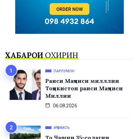
ХАБАРҲОИ
ОХИРИН
ПАРЛУМОН
Раиси Маҷлиси милллии
Тоҷикистон раиси Маҷлиси
Миллии
06.08.2026
ИҶТИМОЪ
То Ҷашни 35-солагии