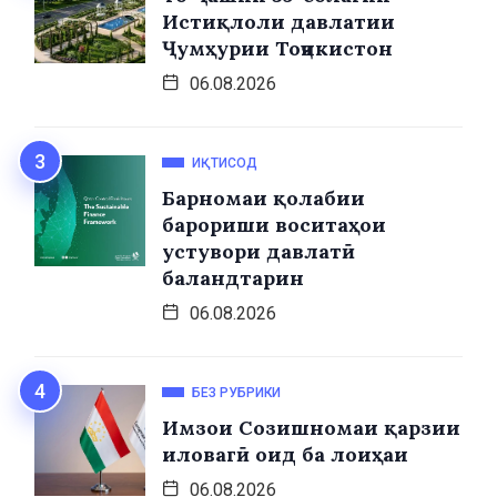
Истиқлоли давлатии
Ҷумҳурии Тоҷикистон
06.08.2026
ИҚТИСОД
Барномаи қолабии
барориши воситаҳои
устувори давлатӣ
баландтарин
06.08.2026
БЕЗ РУБРИКИ
Имзои Созишномаи қарзии
иловагӣ оид ба лоиҳаи
06.08.2026