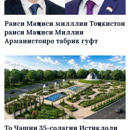
Раиси Маҷлиси милллии Тоҷикистон
раиси Маҷлиси Миллии
Арманистонро табрик гуфт
То Ҷашни 35-солагии Истиқлоли