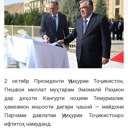
2 октябр Президенти Ҷумҳурии Тоҷикистон,
Пешвои миллат муҳтарам Эмомалӣ Раҳмон
дар деҳоти Кангурти ноҳияи Темурмалик
ҳамзамон иншооти дигари ҷашнӣ — майдони
Парчами давлатии Ҷумҳурии Тоҷикистонро
ифтитоҳ намуданд.