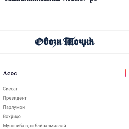
Асосӣ
Сиёсат
Президент
Парлумон
Вохӯриҳо
Муносибатҳои байналмилалӣ