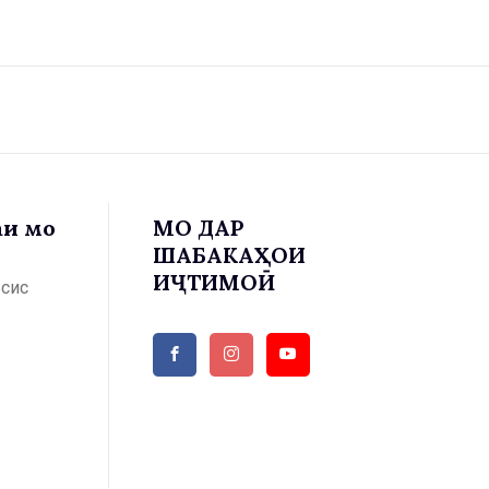
аи мо
МО ДАР
ШАБАКАҲОИ
ИҶТИМОӢ
ъсис