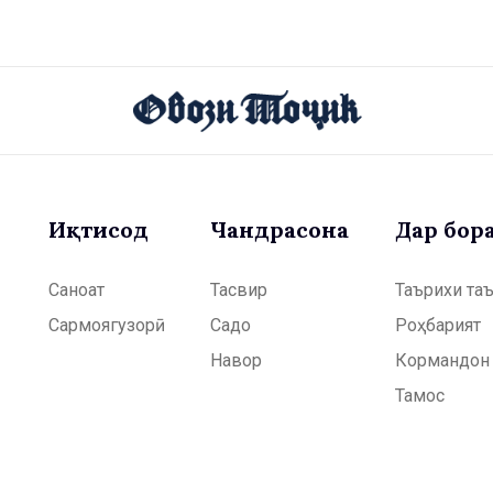
Иқтисод
Чандрасонаӣ
Дар бор
Саноат
Тасвир
Таърихи та
Сармоягузорӣ
Садо
Роҳбарият
Навор
Кормандон
Тамос