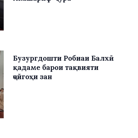
Бузургдошти Робиаи Балхӣ
қадаме барои тақвияти
ҷойгоҳи зан