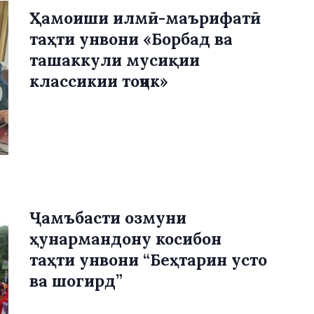
Ҳамоиши илмӣ-маърифатӣ
таҳти унвони «Борбад ва
ташаккули мусиқии
классикии тоҷик»
Ҷамъбасти озмуни
ҳунармандону косибон
таҳти унвони “Беҳтарин усто
ва шогирд”