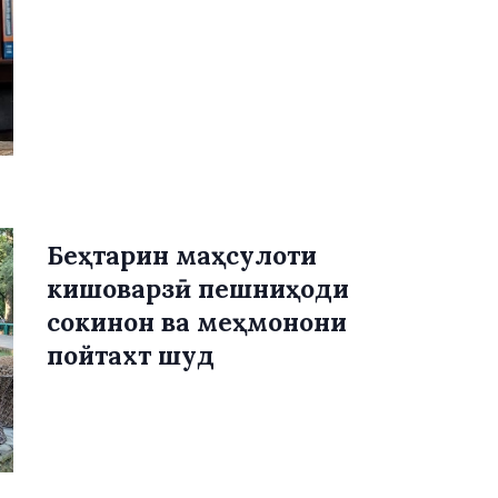
Беҳтарин маҳсулоти
кишоварзӣ пешниҳоди
сокинон ва меҳмонони
пойтахт шуд