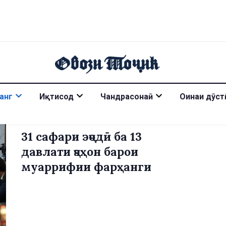
анг
Иқтисод
Чандрасонаӣ
Оинаи дӯст
31 сафари эҷодӣ ба 13
давлати ҷаҳон барои
муаррифии фарҳанги