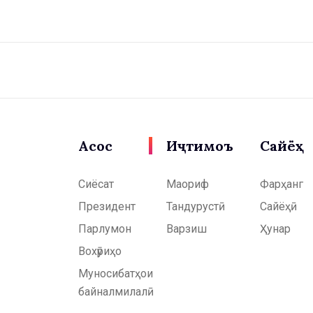
Асосӣ
Иҷтимоъ
Сайёҳӣ
Сиёсат
Маориф
Фарҳанг
Президент
Тандурустӣ
Сайёҳӣ
Парлумон
Варзиш
Ҳунар
Вохӯриҳо
Муносибатҳои
байналмилалӣ