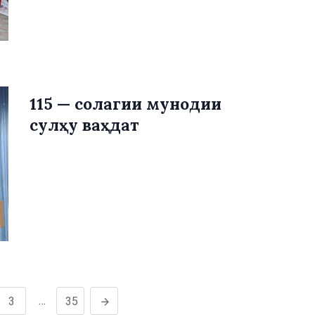
115 — солагии мунодии
сулҳу ваҳдат
…
3
35