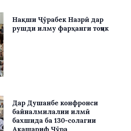
Нақши Ҷӯрабек Назрӣ дар
рушди илму фарҳанги тоҷик
Дар Душанбе конфронси
байналмилалии илмӣ
бахшида ба 130-солагии
Акашариф Ҷӯра