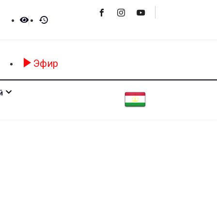
Эфир
ӣ