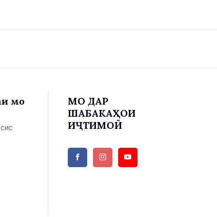
аи мо
МО ДАР
ШАБАКАҲОИ
ИҶТИМОӢ
ъсис