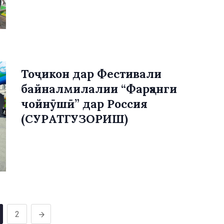
Тоҷикон дар Фестивали
байналмилалии “Фарҳанги
чойнӯшӣ” дар Россия
(СУРАТГУЗОРИШ)
2