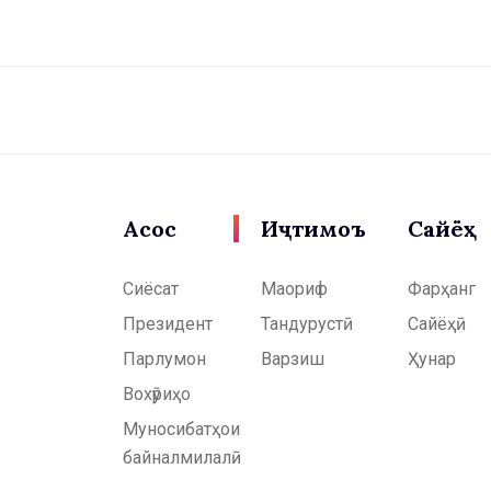
Асосӣ
Иҷтимоъ
Сайёҳӣ
Сиёсат
Маориф
Фарҳанг
Президент
Тандурустӣ
Сайёҳӣ
Парлумон
Варзиш
Ҳунар
Вохӯриҳо
Муносибатҳои
байналмилалӣ