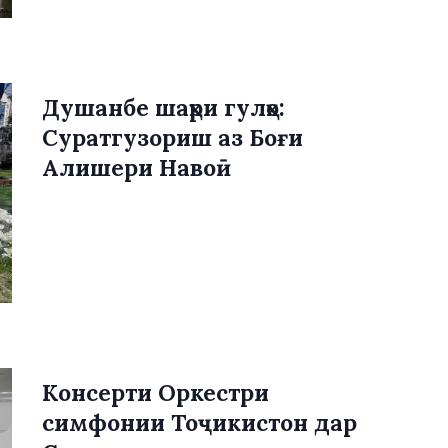
Душанбе шаҳри гулҳо:
Суратгузориш аз Боғи
Алишери Навоӣ
Консерти Оркестри
симфонии Тоҷикистон дар