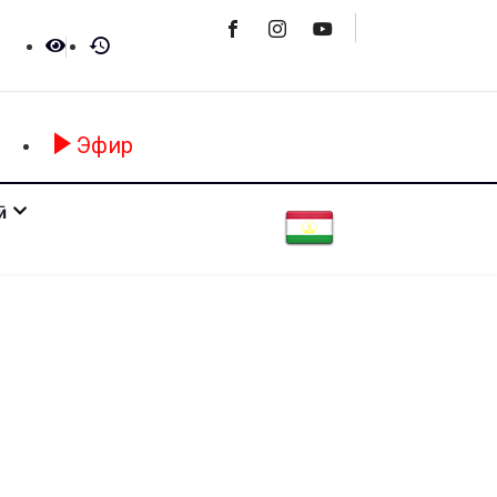
Эфир
ӣ