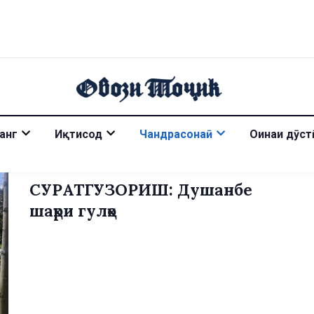
анг
Иқтисод
Чандрасонаӣ
Оинаи дӯст
СУРАТГУЗОРИШ: Душанбе
шаҳри гулҳо