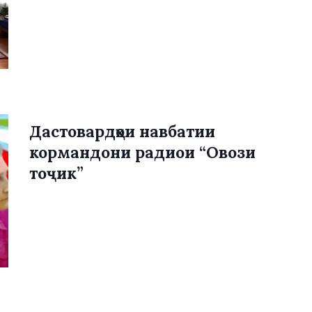
Дастовардҳои навбатии
кормандони радиои “Овози
тоҷик”