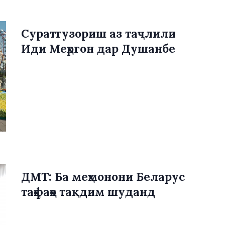
Суратгузориш аз таҷлили
Иди Меҳргон дар Душанбе
ДМТ: Ба меҳмонони Беларус
таҳфаҳо тақдим шуданд