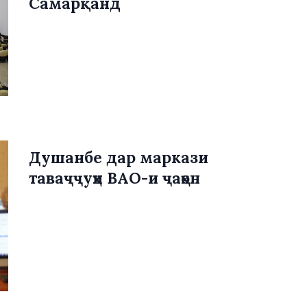
Самарқанд
Душанбе дар маркази
таваҷҷуҳи ВАО-и ҷаҳон