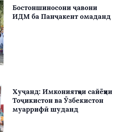
Бостоншиносони ҷавони
ИДМ ба Панҷакент омаданд
Хуҷанд: Имкониятҳои сайёҳии
Тоҷикистон ва Ӯзбекистон
муаррифӣ шуданд