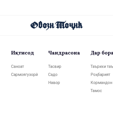
Иқтисод
Чандрасонаӣ
Дар бор
Саноат
Тасвир
Таърихи та
Сармоягузорӣ
Садо
Роҳбарият
Навор
Кормандон
Тамос