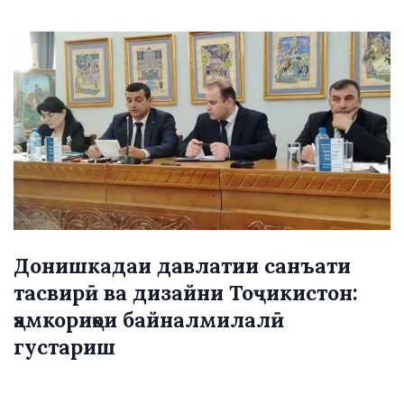
Донишкадаи давлатии санъати
тасвирӣ ва дизайни Тоҷикистон:
ҳамкориҳои байналмилалӣ
густариш