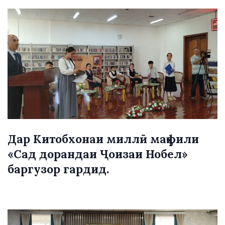
Дар Китобхонаи миллӣ маҳфили
«Сад дорандаи Ҷоизаи Нобел»
баргузор гардид.