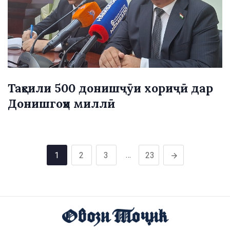
Таҳсили 500 донишҷӯи хориҷӣ дар
Донишгоҳи миллӣ
…
1
2
3
23