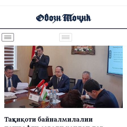
Таҳқиқоти байналмилалии