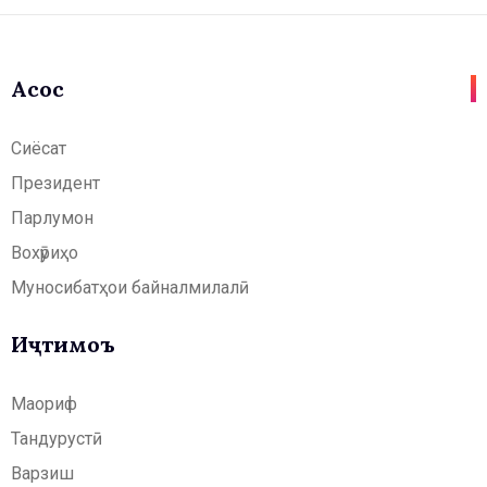
Асосӣ
Сиёсат
Президент
Парлумон
Вохӯриҳо
Муносибатҳои байналмилалӣ
Иҷтимоъ
Маориф
Тандурустӣ
Варзиш