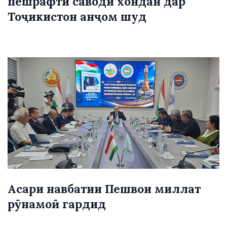
пешрафти саводи хондан дар
Тоҷикистон анҷом шуд
Асари навбатии Пешвои миллат
рӯнамоӣ гардид