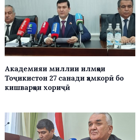
Академияи миллии илмҳои
Тоҷикистон 27 санади ҳамкорӣ бо
кишварҳои хориҷӣ