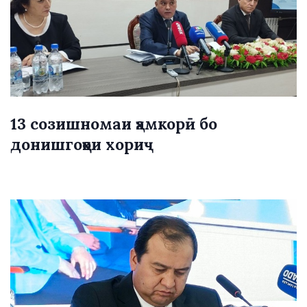
13 созишномаи ҳамкорӣ бо
донишгоҳҳои хориҷ