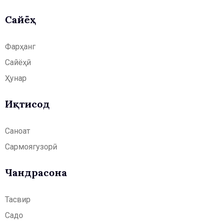
Сайёҳӣ
Фарҳанг
Сайёҳӣ
Ҳунар
Иқтисод
Саноат
Сармоягузорӣ
Чандрасонаӣ
Тасвир
Садо