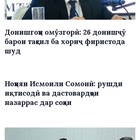
Донишгоҳи омӯзгорӣ: 26 донишҷӯ
барои таҳсил ба хориҷ фиристода
шуд
Ноҳияи Исмоили Сомонӣ: рушди
иқтисодӣ ва дастовардҳои
назаррас дар соҳаи