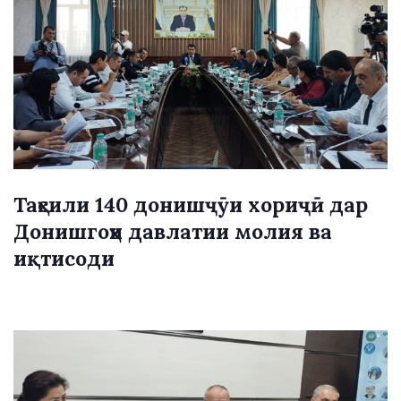
Таҳсили 140 донишҷӯи хориҷӣ дар
Донишгоҳи давлатии молия ва
иқтисоди