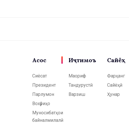
Асосӣ
Иҷтимоъ
Сайёҳӣ
Сиёсат
Маориф
Фарҳанг
Президент
Тандурустӣ
Сайёҳӣ
Парлумон
Варзиш
Ҳунар
Вохӯриҳо
Муносибатҳои
байналмилалӣ