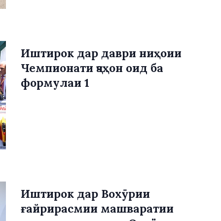
Иштирок дар даври ниҳоии
Чемпионати ҷаҳон оид ба
формулаи 1
Иштирок дар Вохӯрии
ғайрирасмии машваратии