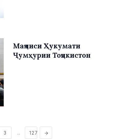
Маҷлиси Ҳукумати
Ҷумҳурии Тоҷикистон
…
3
127