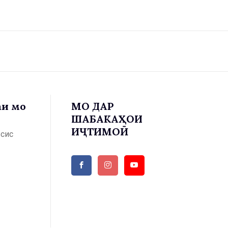
аи мо
МО ДАР
ШАБАКАҲОИ
ИҶТИМОӢ
ъсис