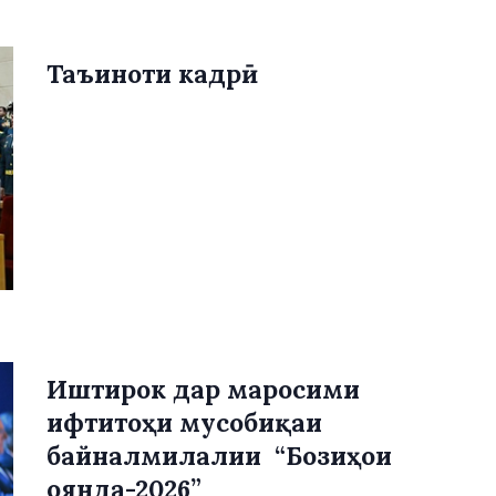
Таъиноти кадрӣ
Иштирок дар маросими
ифтитоҳи мусобиқаи
байналмилалии “Бозиҳои
оянда-2026”