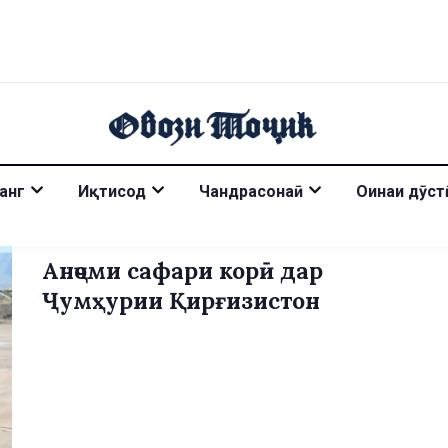
анг
Иқтисод
Чандрасонаӣ
Оинаи дӯст
Анҷоми сафари корӣ дар
Ҷумҳурии Қирғизистон