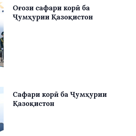
Оғози сафари корӣ ба
Ҷумҳурии Қазоқистон
Сафари корӣ ба Ҷумҳурии
Қазоқистон