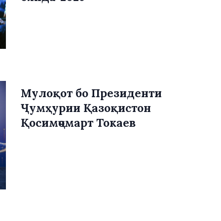
Мулоқот бо Президенти
Ҷумҳурии Қазоқистон
Қосимҷомарт Токаев