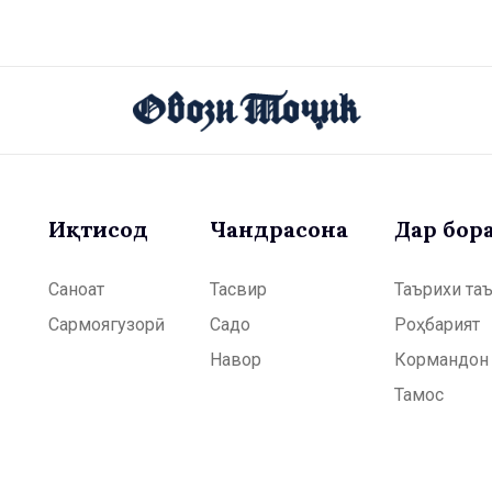
Иқтисод
Чандрасонаӣ
Дар бор
Саноат
Тасвир
Таърихи та
Сармоягузорӣ
Садо
Роҳбарият
Навор
Кормандон
Тамос