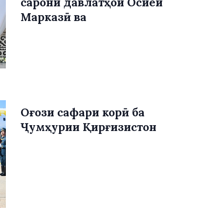
сарони давлатҳои Осиёи
Марказӣ ва
Оғози сафари корӣ ба
Ҷумҳурии Қирғизистон