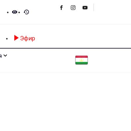
Эфир
ӣ