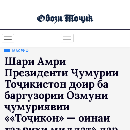
МАОРИФ
Шарҳи Амри
Президенти Ҷумҳурии
Тоҷикистон доир ба
баргузории Озмуни
ҷумҳуриявии
««Тоҷикон» — оинаи
таърихи миллат» дар