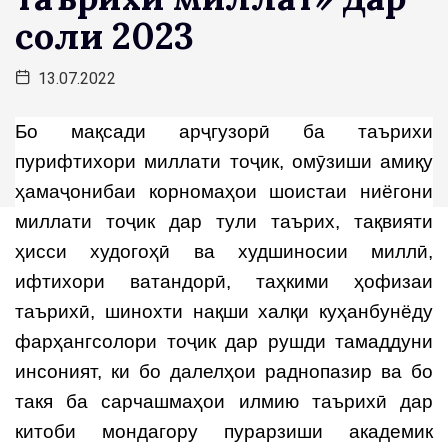
соли 2023
13.07.2022
Бо мақсади арҷгузорӣ ба таърихи
пурифтихори миллати тоҷик, омӯзиши амиқу
ҳамаҷонибаи корномаҳои шоистаи ниёгони
миллати тоҷик дар тули таърих, тақвияти
ҳисси худогоҳӣ ва худшиносии миллӣ,
ифтихори ватандорӣ, таҳкими ҳофизаи
таърихӣ, шинохти нақши халқи куҳанбунёду
фарҳангсолори тоҷик дар рушди тамаддуни
инсоният, ки бо далелҳои раднопазир ва бо
такя ба сарчашмаҳои илмию таърихӣ дар
китоби мондагору пурарзиши академик