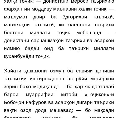
халқи тоҷик; — донистани мероси таърихию
фарҳангии моддиву маънавии халқи тоҷик; —
маълумот доир ба ёдгориҳои таърихӣ,
мавзеъҳои таърихӣ, ки баёнгари таърихи
бостони миллати тоҷик мебошанд; —
донистани сарчашмаҳои таърихӣ ва асарҳои
илмию бадеӣ оид ба таърихи миллати
куҳанбунёди тоҷик.
Ҳайати ҳакамони озмун ба савияи дониши
таърихии иштирокдорон аз рӯйи меъёрҳои
зерин баҳо медиҳанд: — ба ҳар як довталаб
барои муаррифии китоби «Тоҷикон»-и
Бобоҷон Ғафуров ва асарҳои дигари таърихӣ
вақти озод дода мешавад; — бо мақсади