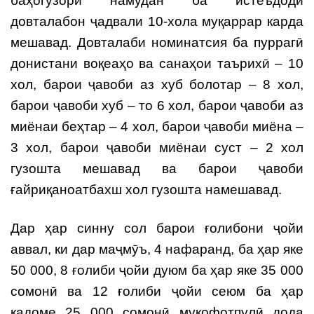
баҳогузорӣ намудан ба истеъдоди
довталабон ҷадвали 10-хола муқаррар карда
мешавад. Довталаби номинатсия ба пуррагӣ
донистани воқеаҳо ва санаҳои таърихӣ – 10
хол, барои ҷавоби аз хуб болотар – 8 хол,
барои ҷавоби хуб – то 6 хол, барои ҷавоби аз
миёнаи беҳтар – 4 хол, барои ҷавоби миёна –
3 хол, барои ҷавоби миёнаи суст – 2 хол
гузошта мешавад ва барои ҷавоби
ғайриқаноатбахш хол гузошта намешавад.
Дар ҳар синну сол барои ғолибони ҷойи
аввал, ки дар маҷмӯъ, 4 нафаранд, ба ҳар яке
50 000, 8 ғолиби ҷойи дуюм ба ҳар яке 35 000
сомонӣ ва 12 ғолиби ҷойи сеюм ба ҳар
кадоме 25 000 сомонӣ мукофотпулӣ дода