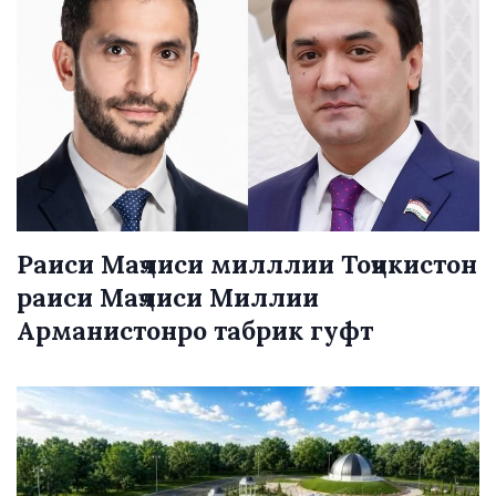
Раиси Маҷлиси милллии Тоҷикистон
раиси Маҷлиси Миллии
Арманистонро табрик гуфт