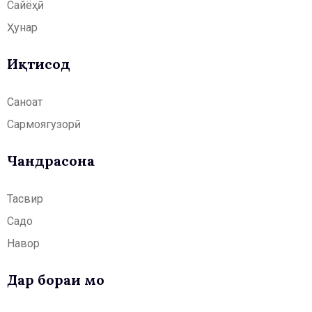
Сайёҳӣ
Ҳунар
Иқтисод
Саноат
Сармоягузорӣ
Чандрасонаӣ
Тасвир
Садо
Навор
Дар бораи мо