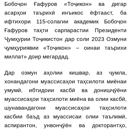
Бобоҷон Ғафуров «Тоҷикон» ва дигар
асарҳои таърихӣ инъикос ёфтааст, ба
ифтихори 115-солагии академик Бобоҷон
Ғафуров таҳти сарпарастии Президенти
Ҷумҳурии Тоҷикистон дар соли 2023 Озмуни
ҷумҳуриявии «Тоҷикон» – оинаи таърихи
миллат» доир мегардад.
Дар озмун аҳолии кишвар, аз ҷумла,
хонандагони муассисаҳои таҳсилоти миёнаи
умумӣ, ибтидоии касбӣ ва донишҷӯёни
муассисаҳои таҳсилоти миёна ва олии касбӣ,
шунавандагони муассисаҳои таҳсилоти
касбии баъд аз муассисаи олии таълимӣ,
аспирантон, унвонҷӯён ва докторантҳо,