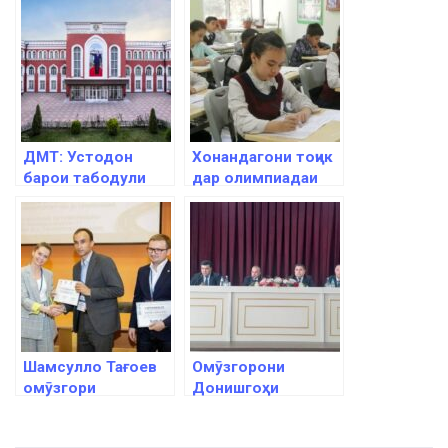
ДМТ: Устодон
Хонандагони тоҷик
барои табодули
дар олимпиадаи
таҷриба ба хориҷ
байналмилалӣ
мераванд
сазовори 1058 ҷойи
ифтихорӣ шуданд
Шамсулло Тағоев
Омӯзгорони
омӯзгори
Донишгоҳи
беҳтарини ИДМ
давлатии тиҷорат
дар соли 2022
барои табодули