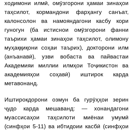
ходимони илмӣ, омӯзгорони ҳамаи зинаҳои
таҳсилот, кормандони фарҳангу санъат,
калонсолон ва намояндагони касбу кори
гуногун (ба истиснои омӯзгорони фанни
таърихи ҳамаи зинаҳои таҳсилот, олимону
муҳаққиқони соҳаи таърих), докторони илм
(анъанавӣ), узви вобаста ва пайвастаи
Академияи миллии илмҳои Тоҷикистон ва
академияҳои соҳавӣ) иштирок карда
метавонанд.
Иштирокдорони озмун ба гурӯҳҳои зерин
ҷудо карда мешаванд: — хонандагони
муассисаҳои таҳсилоти миёнаи умумӣ
(синфҳои 5-11) ва ибтидоии касбӣ (синфҳои