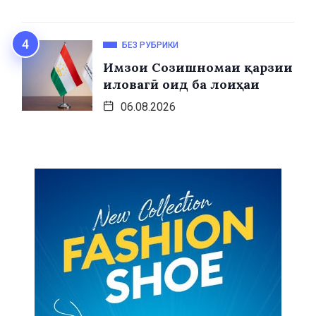
БЕЗ РУБРИКИ
Имзои Созишномаи қарзии
иловагӣ оид ба лоиҳаи
06.08.2026