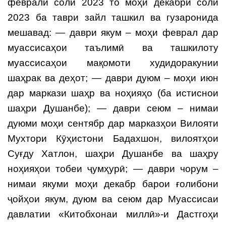
феврали соли 2023 то моҳи декабри соли
2023 ба таври зайл ташкил ва гузаронида
мешавад: — даври якум – моҳи феврал дар
муассисаҳои таълимӣ ва ташкилоту
муассисаҳои мақомоти худидоракунии
шаҳрак ва деҳот; — даври дуюм – моҳи июн
дар маркази шаҳр ва ноҳияҳо (ба истиснои
шаҳри Душанбе); — даври сеюм – нимаи
дуюми моҳи сентябр дар марказҳои Вилояти
Мухтори Кӯҳистони Бадахшон, вилоятҳои
Суғду Хатлон, шаҳри Душанбе ва шаҳру
ноҳияҳои тобеи ҷумҳурӣ; — даври чорум –
нимаи якуми моҳи декабр барои ғолибони
ҷойҳои якум, дуюм ва сеюм дар Муассисаи
давлатии «Китобхонаи миллӣ»-и Дастгоҳи