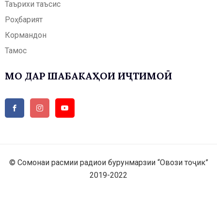
Таърихи таъсис
Роҳбарият
Кормандон
Тамос
МО ДАР ШАБАКАҲОИ ИҶТИМОӢ
© Сомонаи расмии радиои бурунмарзии “Овози тоҷик”
2019-2022