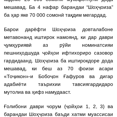
мешавад. Ба 4 нафар барандаи “Шоҳҷоиза”
ба ҳар яке 70 000 сомонӣ тақдим мегардад.
Барои дарёфти Шоҳҷоиза довталабоне
метавонанд иштирок намоянд, ки дар даври
ҷумҳуриявӣ аз рӯйи номинатсияи
пешниҳодшуда ҷойҳои ифтихориро сазовор
гардидаанд. Шоҳҷоиза ба иштирокдоре дода
мешавад, ки беш аз 70 фоизи асари
«Тоҷикон»-и Бобоҷон Ғафуров ва дигар
адабиёти таърихии тавсиягардидаро
мутолиа ва ҳифз намудааст.
Ғолибони даври чорум (ҷойҳои 1, 2, 3) ва
барандаи Шоҳҷоиза баъди хатми муассисаи