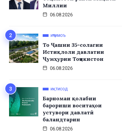
Миллии
06.08.2026
ИҶТИМОЪ
То Ҷашни 35-солагии
Истиқлоли давлатии
Ҷумҳурии Тоҷикистон
06.08.2026
ИҚТИСОД
Барномаи қолабии
барориши воситаҳои
устувори давлатӣ
баландтарин
06.08.2026