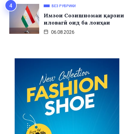
БЕЗ РУБРИКИ
Имзои Созишномаи қарзии
иловагӣ оид ба лоиҳаи
06.08.2026