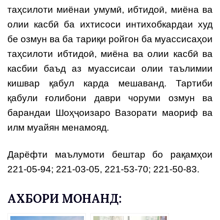
таҳсилоти миёнаи умумӣ, ибтидоӣ, миёна ва
олии касбӣ ба ихтисоси интихобкардаи худ
бе озмун ва ба тариқи ройгон ба муассисаҳои
таҳсилоти ибтидоӣ, миёна ва олии касбӣ ва
касбии баъд аз муассисаи олии таълимии
кишвар қабул карда мешаванд. Тартиби
қабули ғолибони даври чоруми озмун ва
барандаи Шоҳҷоизаро Вазорати маориф ва
илм муайян менамояд.
Дарёфти маълумоти бештар бо рақамҳои
221-05-94; 221-03-05, 221-53-70; 221-50-83.
АХБОРИ МОНАНД: