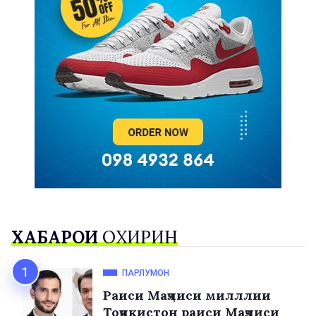
ХАБАРҲОИ
ОХИРИН
ПАРЛУМОН
Раиси Маҷлиси милллии
Тоҷикистон раиси Маҷлиси