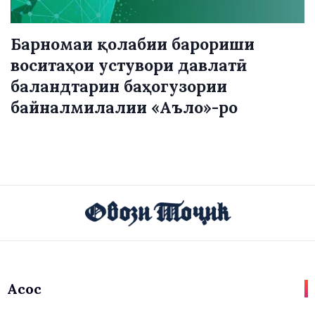
Барномаи қолабии барориши
воситаҳои устувори давлатӣ
баландтарин баҳогузории
байналмилалии «Аъло»-ро
Асосӣ