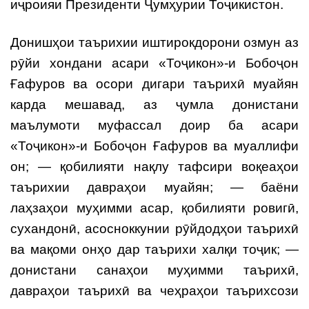
иҷроияи Президенти Ҷумҳурии Тоҷикистон.
Донишҳои таърихии иштирокдорони озмун аз
рӯйи хондани асари «Тоҷикон»-и Бобоҷон
Ғафуров ва осори дигари таърихӣ муайян
карда мешавад, аз ҷумла донистани
маълумоти муфассал доир ба асари
«Тоҷикон»-и Бобоҷон Ғафуров ва муаллифи
он; — қобилияти нақлу тафсири воқеаҳои
таърихии давраҳои муайян; — баёни
лаҳзаҳои муҳимми асар, қобилияти ровигӣ,
сухандонӣ, асосноккунии рӯйдодҳои таърихӣ
ва мақоми онҳо дар таърихи халқи тоҷик; —
донистани санаҳои муҳимми таърихӣ,
давраҳои таърихӣ ва чеҳраҳои таърихсози