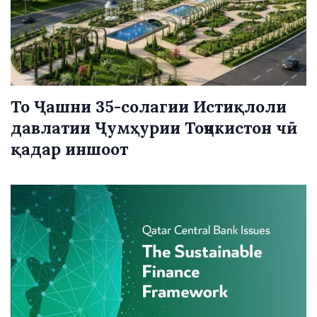
То Ҷашни 35-солагии Истиқлоли
давлатии Ҷумҳурии Тоҷикистон чӣ
қадар иншоот