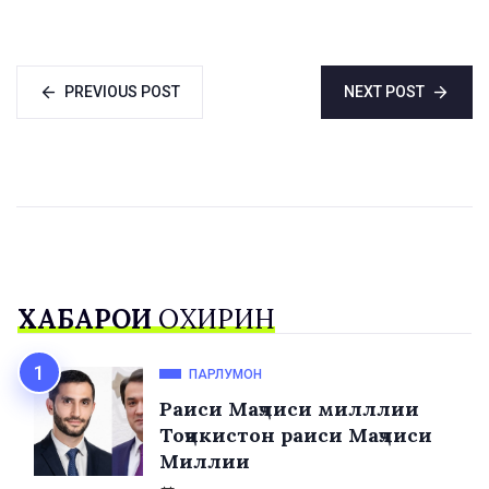
интихоб шуд
таҷриба ба
донишгоҳҳои
хориҷӣ сафарбар
мешаванд
PREVIOUS POST
NEXT POST
ХАБАРҲОИ
ОХИРИН
ПАРЛУМОН
Раиси Маҷлиси милллии
Тоҷикистон раиси Маҷлиси
Миллии