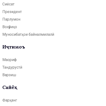
Сиёсат
Президент
Парлумон
Вохӯриҳо
Муносибатҳои байналмилалӣ
Иҷтимоъ
Маориф
Тандурустӣ
Варзиш
Сайёҳӣ
Фарҳанг