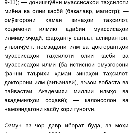
9-11); — донишҷӯёни муассисаҳои таҳсилоти
миёна ва олии касбӣ (бакалавр, магистр); —
омӯзгорони ҳамаи зинаҳои таҳсилот,
ходимони илмию адабии муассисаҳои
илмиву эҷодӣ, фарҳангу санъат, аспирантон,
унвонҷӯён, номзадони илм ва докторантҳои
муассисаҳои таҳсилоти олии касбӣ ва
муассисаҳои илмӣ (ба истиснои омӯзгорони
фанни таърихи ҳамаи зинаҳои таҳсилот,
докторони илм (анъанавӣ), аъзои вобаста ва
пайвастаи Академияи миллии илмҳо ва
академияҳои соҳавӣ); — калонсолон ва
намояндагони касбу кори гуногун.
Озмун аз чор давр иборат буда, аз моҳи