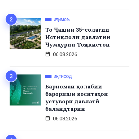
ИҶТИМОЪ
То Ҷашни 35-солагии
Истиқлоли давлатии
Ҷумҳурии Тоҷикистон
06.08.2026
ИҚТИСОД
Барномаи қолабии
барориши воситаҳои
устувори давлатӣ
баландтарин
06.08.2026