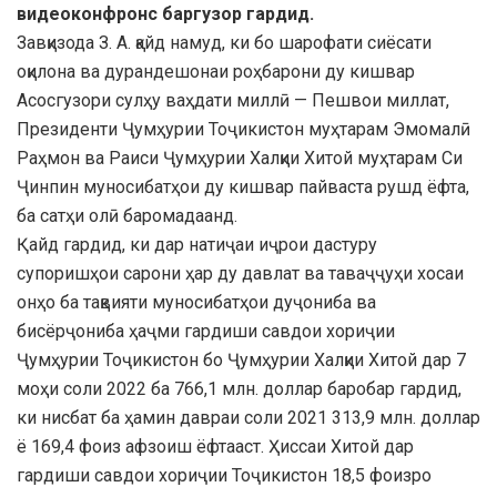
видеоконфронс баргузор гардид.
Завқизода З. А. қайд намуд, ки бо шарофати сиёсати
оқилона ва дурандешонаи роҳбарони ду кишвар
Асосгузори сулҳу ваҳдати миллӣ — Пешвои миллат,
Президенти Ҷумҳурии Тоҷикистон муҳтарам Эмомалӣ
Раҳмон ва Раиси Ҷумҳурии Халқии Хитой муҳтарам Си
Ҷинпин муносибатҳои ду кишвар пайваста рушд ёфта,
ба сатҳи олӣ баромадаанд.
Қайд гардид, ки дар натиҷаи иҷрои дастуру
супоришҳои сарони ҳар ду давлат ва таваҷҷуҳи хосаи
онҳо ба тақвияти муносибатҳои дуҷониба ва
бисёрҷониба ҳаҷми гардиши савдои хориҷии
Ҷумҳурии Тоҷикистон бо Ҷумҳурии Халқии Хитой дар 7
моҳи соли 2022 ба 766,1 млн. доллар баробар гардид,
ки нисбат ба ҳамин давраи соли 2021 313,9 млн. доллар
ё 169,4 фоиз афзоиш ёфтааст. Ҳиссаи Хитой дар
гардиши савдои хориҷии Тоҷикистон 18,5 фоизро