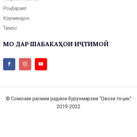
Роҳбарият
Кормандон
Тамос
МО ДАР ШАБАКАҲОИ ИҶТИМОӢ
© Сомонаи расмии радиои бурунмарзии “Овози тоҷик”
2019-2022