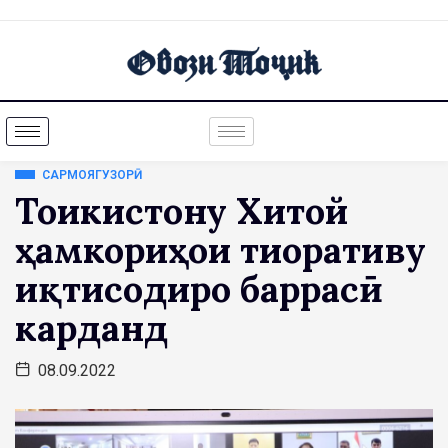
САРМОЯГУЗОРӢ
Тоҷикистону Хитой
ҳамкориҳои тиҷоративу
иқтисодиро баррасӣ
карданд
08.09.2022