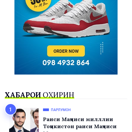
ХАБАРҲОИ
ОХИРИН
ПАРЛУМОН
Раиси Маҷлиси милллии
Тоҷикистон раиси Маҷлиси