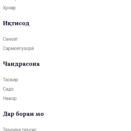
Ҳунар
Иқтисод
Саноат
Сармоягузорӣ
Чандрасонаӣ
Тасвир
Садо
Навор
Дар бораи мо
Таърихи таъсис