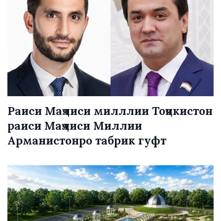
Раиси Маҷлиси милллии Тоҷикистон
раиси Маҷлиси Миллии
Арманистонро табрик гуфт