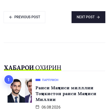
PREVIOUS POST
NEXT POST
ХАБАРҲОИ
ОХИРИН
ПАРЛУМОН
Раиси Маҷлиси милллии
Тоҷикистон раиси Маҷлиси
Миллии
06.08.2026