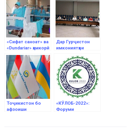
«Сифат саноат» ва
Дар Гурҷистон
«Dundariar» ҳамкорӣ
имкониятҳои
мекунанд
сармоягузории
Тоҷикистон
муаррифӣ шуд
Тоҷикистон бо
«КӮЛОБ-2022»:
афзоиши
Форуми
баландтарини
байналмилалии
иқтисодӣ миёни
иқтисодӣ доир
кишварҳои БАОР
мегардад