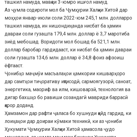
ташкил намуда, мавқеи 3-юмро ишғол намуд.
Аз ҷумла содироти мол ба Ҷумҳурии Халқии Хитой дар
моҳҳои январ-июли соли 2022-юм 245,1 млн. долларро
ташкил намуда, ин нишондиҳанда нисбат ба ҳамин
давраи соли гузашта 179,4 млн. доллар ё 3,7 маротиба
зиёд мебошад. Воридоти мол бошад ба 521,1 млн.
доллар баробар гардидааст, ки нисбат ба ҳамин давраи
соли гузашта 134,6 млн. доллар ё 34,8 фоиз афзоиш
ёфтааст.
Ҷонибҳо маҷмӯи масъалаҳои ҳамкории кишварҳоро
дар самтҳои тиҷоративу иқтисодӣ, сармоягузорӣ, саноат,
энергетика, маориф ва илм, кишоварзӣ, технология ва
дигар бахшҳо бо равиши созандагӣ мавриди баррасӣ
қарор доданд.
Ҳамзамон дар рафти ҷаласа бо хушнуди қайд гардид, ки
лоиҳаҳои дар доираи кӯмаки техникӣ, ки аз ҷониби
Ҳукумати Ҷумҳурии Халқии Хитой ҳамасола ҷудо