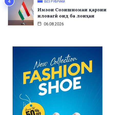
БЕЗ РУБРИКИ
Имзои Созишномаи қарзии
иловагӣ оид ба лоиҳаи
06.08.2026