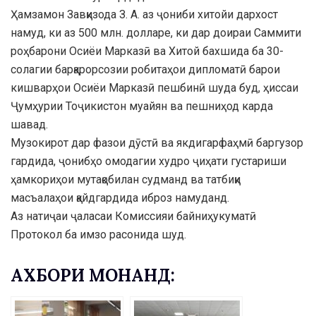
Ҳамзамон Завқизода З. А. аз ҷониби хитойи дархост
намуд, ки аз 500 млн. долларе, ки дар доираи Саммити
роҳбарони Осиёи Марказӣ ва Хитой бахшида ба 30-
солагии барқарорсозии робитаҳои дипломатӣ барои
кишварҳои Осиёи Марказӣ пешбинӣ шуда буд, ҳиссаи
Ҷумҳурии Тоҷикистон муайян ва пешниҳод карда
шавад.
Музокирот дар фазои дӯстӣ ва якдигарфаҳмӣ баргузор
гардида, ҷонибҳо омодагии худро ҷиҳати густариши
ҳамкориҳои мутақобилан судманд ва татбиқи
масъалаҳои қайдгардида иброз намуданд.
Аз натиҷаи ҷаласаи Комиссияи байниҳукуматӣ
Протокол ба имзо расонида шуд.
АХБОРИ МОНАНД: