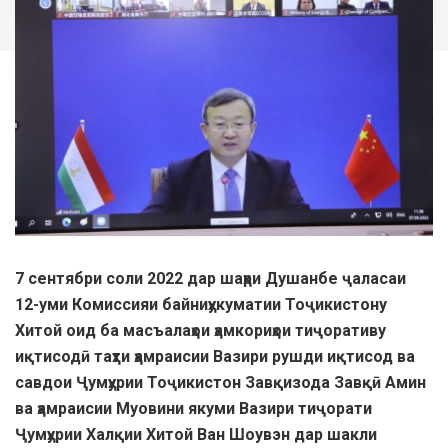
7 сентябри соли 2022 дар шаҳри Душанбе ҷаласаи
12-уми Комиссияи байниҳукуматии Тоҷикистону
Хитой оид ба масъалаҳои ҳамкориҳои тиҷоративу
иқтисодӣ таҳти ҳамраисии Вазири рушди иқтисод ва
савдои Ҷумҳурии Тоҷикистон Завқизода Завқӣ Амин
ва ҳамраисии Муовини якуми Вазири тиҷорати
Ҷумҳурии Халқии Хитой Ван Шоувэн дар шакли