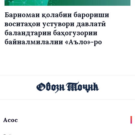
Барномаи қолабии барориши
воситаҳои устувори давлатӣ
баландтарин баҳогузории
байналмилалии «Аъло»-ро
Асосӣ