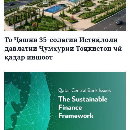
То Ҷашни 35-солагии Истиқлоли
давлатии Ҷумҳурии Тоҷикистон чӣ
қадар иншоот