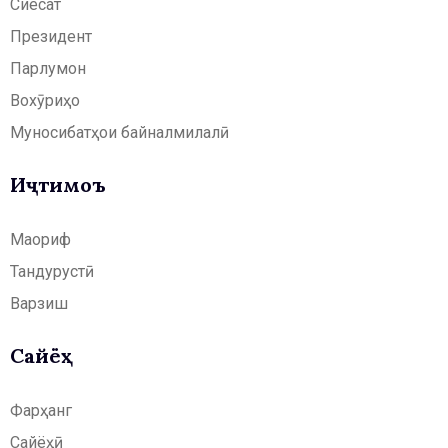
Сиёсат
Президент
Парлумон
Вохӯриҳо
Муносибатҳои байналмилалӣ
Иҷтимоъ
Маориф
Тандурустӣ
Варзиш
Сайёҳӣ
Фарҳанг
Сайёҳӣ