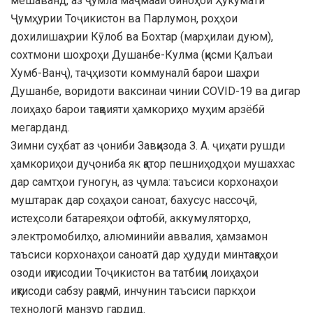
мешаванд, аз ҷумла маҷмааи биноҳои Ҳукумати
Ҷумҳурии Тоҷикистон ва Парлумон, роҳҳои
дохилишаҳрии Кӯлоб ва Бохтар (марҳилаи дуюм),
сохтмони шоҳроҳи Душанбе-Кулма (қисми Қалъаи
Хумб-Ванҷ), таҷҳизоти коммуналӣ барои шаҳри
Душанбе, воридоти ваксинаи чинии COVID-19 ва дигар
лоиҳаҳо барои тақвияти ҳамкориҳо муҳим арзёбӣ
мегарданд.
Зимни суҳбат аз ҷониби Завқизода З. А. ҷиҳати рушди
ҳамкориҳои дуҷониба як қатор пешниҳодҳои мушаххас
дар самтҳои гуногун, аз ҷумла: таъсиси корхонаҳои
муштарак дар соҳаҳои саноат, бахусус нассоҷӣ,
истеҳсоли батареяҳои офтобӣ, аккумуляторҳо,
электромобилҳо, алюминийи аввалия, ҳамзамон
таъсиси корхонаҳои саноатӣ дар ҳудуди минтақаҳои
озоди иқтисодии Тоҷикистон ва татбиқи лоиҳаҳои
иқтисоди сабзу рақамӣ, инчунин таъсиси паркҳои
технологӣ манзур гардид.