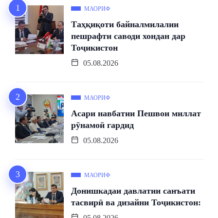
МАОРИФ
Таҳқиқоти байналмилалии
пешрафти саводи хондан дар
Тоҷикистон
05.08.2026
МАОРИФ
Асари навбатии Пешвои миллат
рӯнамоӣ гардид
05.08.2026
МАОРИФ
Донишкадаи давлатии санъати
тасвирӣ ва дизайни Тоҷикистон:
05.08.2026