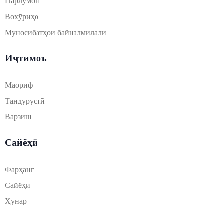
Парлумон
Вохӯриҳо
Муносибатҳои байналмилалӣ
Иҷтимоъ
Маориф
Тандурустӣ
Варзиш
Сайёҳӣ
Фарҳанг
Сайёҳӣ
Ҳунар