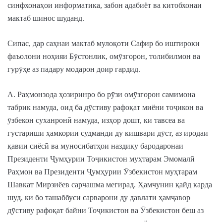
синфхонаҳои информатика, забон адабиёт ва китобхонаи
мактаб шинос шуданд.
Сипас, дар саҳнаи мактаб мулоқоти Сафир бо иштироки
фаъолони ноҳияи Бӯстонлик, омӯзгорон, толибилмон ва
гурӯҳе аз падару модарон доир гардид.
А. Раҳмонзода ҳозиринро бо рӯзи омӯзгорон самимона
табрик намуда, оид ба дӯстиву рафоқат миёни тоҷикон ва
ӯзбекон суханронӣ намуда, изҳор дошт, ки тавсеа ва
густариши ҳамкории судманди ду кишвари дӯст, аз иродаи
қавии сиёсӣ ва муносибатҳои наздику бародаронаи
Президенти Ҷумҳурии Тоҷикистон муҳтарам Эмомалӣ
Раҳмон ва Президенти Ҷумҳурии Ӯзбекистон муҳтарам
Шавкат Мирзиёев сарчашма мегирад. Ҳамчунин қайд карда
шуд, ки бо ташаббуси сарварони ду давлати ҳамҷавор
дӯстиву рафоқат байни Тоҷикистон ва Ӯзбекистон беш аз