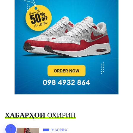
ХАБАРҲОИ
ОХИРИН
МАОРИФ