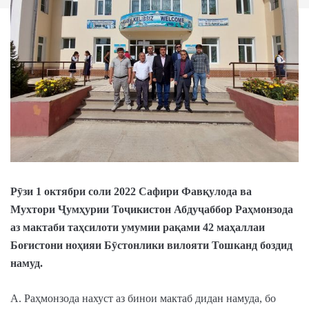
Рӯзи 1 октябри соли 2022 Сафири Фавқулода ва
Мухтори Ҷумҳурии Тоҷикистон Абдуҷаббор Раҳмонзода
аз мактаби таҳсилоти умумии рақами 42 маҳаллаи
Боғистони ноҳияи Бӯстонлики вилояти Тошканд боздид
намуд.
А. Раҳмонзода нахуст аз бинои мактаб дидан намуда, бо