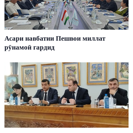
Асари навбатии Пешвои миллат
рӯнамоӣ гардид