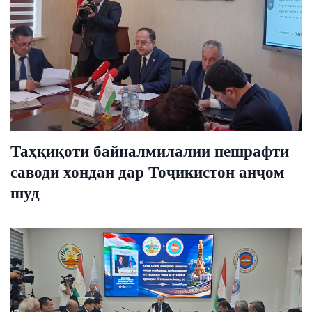
Таҳқиқоти байналмилалии пешрафти
саводи хондан дар Тоҷикистон анҷом
шуд