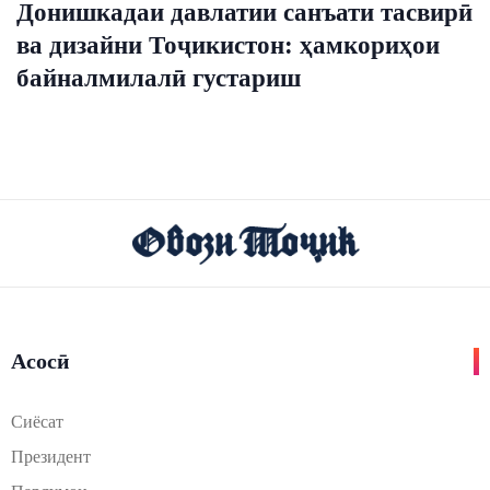
Донишкадаи давлатии санъати тасвирӣ
ва дизайни Тоҷикистон: ҳамкориҳои
байналмилалӣ густариш
Асосӣ
Сиёсат
Президент