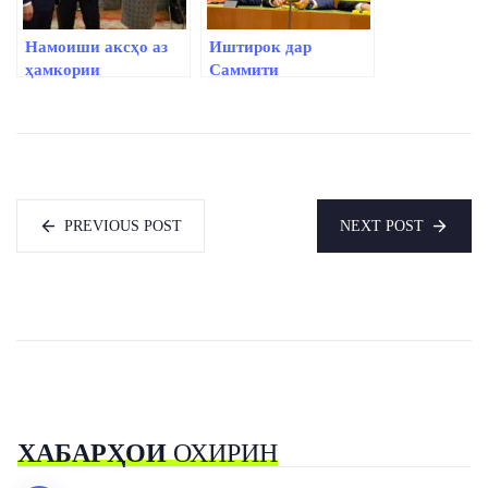
Намоиши аксҳо аз
Иштирок дар
ҳамкории
Саммити
Тоҷикистону Русия
дигаргунсозии
дар Москва
маориф
PREVIOUS POST
NEXT POST
ХАБАРҲОИ
ОХИРИН