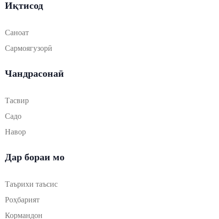
Иқтисод
Саноат
Сармоягузорӣ
Чандрасонаӣ
Тасвир
Садо
Навор
Дар бораи мо
Таърихи таъсис
Роҳбарият
Кормандон