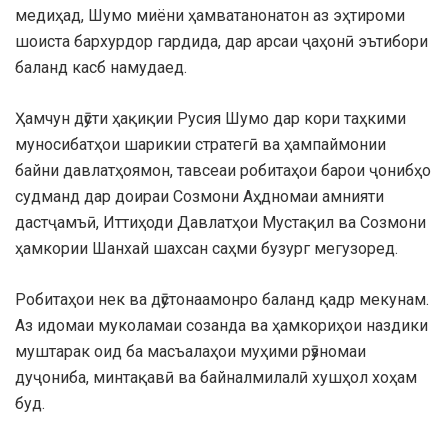
медиҳад, Шумо миёни ҳамватанонатон аз эҳтироми
шоиста бархурдор гардида, дар арсаи ҷаҳонӣ эътибори
баланд касб намудаед.
Ҳамчун дӯсти ҳақиқии Русия Шумо дар кори таҳкими
муносибатҳои шарикии стратегӣ ва ҳампаймонии
байни давлатҳоямон, тавсеаи робитаҳои барои ҷонибҳо
судманд дар доираи Созмони Аҳдномаи амнияти
дастҷамъӣ, Иттиҳоди Давлатҳои Мустақил ва Созмони
ҳамкории Шанхай шахсан саҳми бузург мегузоред.
Робитаҳои нек ва дӯстонаамонро баланд қадр мекунам.
Аз идомаи муколамаи созанда ва ҳамкориҳои наздики
муштарак оид ба масъалаҳои муҳими рӯзномаи
дуҷониба, минтақавӣ ва байналмилалӣ хушҳол хоҳам
буд.