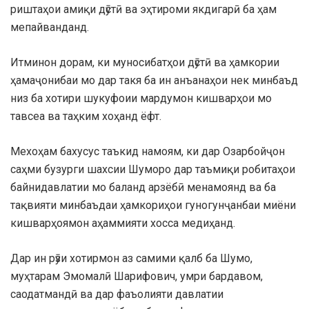
риштаҳои амиқи дӯстӣ ва эҳтироми якдигарӣ ба ҳам
мепайванданд.
Итминон дорам, ки муносибатҳои дӯстӣ ва ҳамкории
ҳамаҷонибаи мо дар такя ба ин анъанаҳои нек минбаъд
низ ба хотири шукуфоии мардумон кишварҳои мо
тавсеа ва таҳким хоҳанд ёфт.
Мехоҳам бахусус таъкид намоям, ки дар Озарбойҷон
саҳми бузурги шахсии Шуморо дар таъмиқи робитаҳои
байнидавлатии мо баланд арзёбӣ менамоянд ва ба
тақвияти минбаъдаи ҳамкориҳои гуногунҷанбаи миёни
кишварҳоямон аҳаммияти хосса медиҳанд.
Дар ин рӯзи хотирмон аз самими қалб ба Шумо,
муҳтарам Эмомалӣ Шарифович, умри бардавом,
саодатмандӣ ва дар фаъолияти давлатии