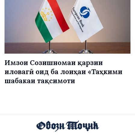
Имзои Созишномаи қарзии
иловагӣ оид ба лоиҳаи «Таҳкими
шабакаи тақсимоти