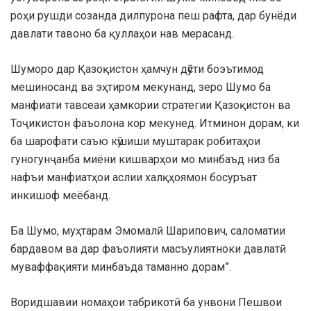
роҳи рушди созанда дилпурона пеш рафта, дар бунёди
давлати тавоно ба қуллаҳои нав мерасанд.
Шуморо дар Қазоқистон ҳамчун дӯсти боэътимод
мешиносанд ва эҳтиром мекунанд, зеро Шумо ба
манфиати тавсеаи ҳамкории стратегии Қазоқистон ва
Тоҷикистон фаъолона кор мекунед. Итминон дорам, ки
ба шарофати саъю кӯшиши муштарак робитаҳои
гуногунҷанба миёни кишварҳои мо минбаъд низ ба
нафъи манфиатҳои аслии халқҳоямон босуръат
инкишоф меёбанд.
Ба Шумо, муҳтарам Эмомалӣ Шарипович, саломатии
бардавом ва дар фаъолияти масъулиятноки давлатӣ
муваффақияти минбаъда таманно дорам”.
Воридшавии номаҳои табрикотӣ ба унвони Пешвои