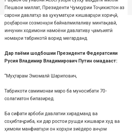
Пешвои миллат, Президенти Ҷумҳурии Тоҷикистон аз
сарони давлатҳо ва ҳукуматҳои кишварҳои хориҷӣ,
роҳбарони созмонҳои байналмилаливу минтақавӣ,
инчунин ходимони намоёни давлативу ҷамъиятӣ
номаҳои табрикотӣ ворид мегарданд.
Дар паёми шодбошии Президенти Федератсияи
Русия Владимир Владимирович Путин омадааст:
“Муҳтарам Эмомалӣ Шарипович,
Табрикоти самимонаи маро ба муносибати 70-
солагиатон бипазиред.
Ба сифати арбоби давлатии хирадманд ва
соҳибтаҷриба, ки дар ростои рушди кишвари худ ва
ҳимояи манфиатҳои он корҳои зиёдеро анҷом