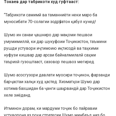
Токаев дар табрикоти худ гуфтааст:
“Табрикоти самимӣ ва таманниёти неки маро ба
муносибати 70-солагии зодрӯзатон қабул кунед!
Шумо ин санаи ҷашниро дар мақоми пешвои
умумимиллӣ, ки дар шукуфоии Тоҷикистон, таъмини
рушди устувори иҷтимоию иқтисодӣ ва таҳкими
нуфузи кишвар дар арсаи байналмилалӣ саҳми
таърихӣ гузоштааст, сазовор пешвоз мегиред.
Шумо асосгузори давлати муосири тоҷикон, фарзанди
барҷастаи халқи худ ҳастед. Хизматҳои Шумо дар
хотима бахшидан ба ҷанги шаҳрвандӣ дар Тоҷикистон
хеле зиёданд.
Итминон дорам, ки мардуми тоҷик бо пайравии
устуворона аз роҳи стратегии Шумо минбаъд низ бо