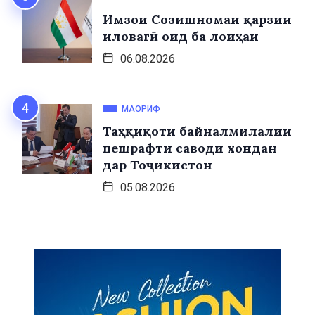
Имзои Созишномаи қарзии
иловагӣ оид ба лоиҳаи
06.08.2026
МАОРИФ
Таҳқиқоти байналмилалии
пешрафти саводи хондан
дар Тоҷикистон
05.08.2026