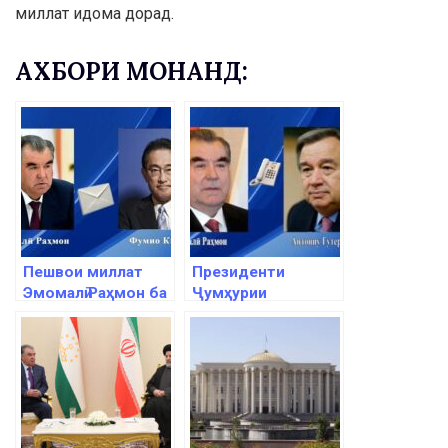
миллат идома дорад.
АХБОРИ МОНАНД:
Пешвои миллат
Президенти
Эмомалӣ Раҳмон ба
Ҷумҳурии
Сарвазири Ҷопон
Тоҷикистон
Фумио Кисида
Эмомалӣ Раҳмон бо
барқияи изҳори
Дабири кулли СММ
тасаллӣ ирсол
Антониу Гутерриш
намуданд
суҳбати телефонӣ
анҷом доданд