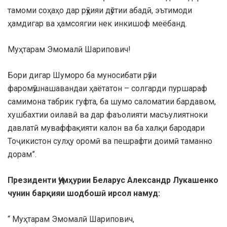
тамоми соҳаҳо дар рӯҳияи дӯстии абадӣ, эътимоди
ҳамдигар ва ҳамсоягии нек инкишоф меёбанд.
Муҳтарам Эмомалӣ Шарипович!
Бори дигар Шуморо ба муносибати рӯзи
фаромӯшнашавандаи ҳаётатон – солгарди пуршараф
самимона табрик гуфта, ба шумо саломатии бардавом,
хушбахтии оилавӣ ва дар фаъолияти масъулиятноки
давлатӣ муваффақияти калон ва ба халқи бародари
Тоҷикистон сулҳу оромӣ ва пешрафти доимӣ таманно
дорам”.
Президенти Ҷумҳурии Беларус Александр Лукашенко
чунин барқияи шодбошӣ ирсол намуд:
“ Муҳтарам Эмомалӣ Шарипович,