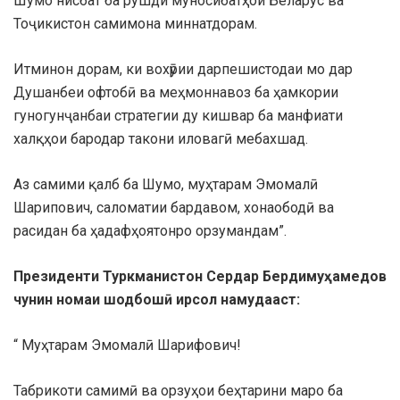
Шумо нисбат ба рушди муносибатҳои Беларус ва
Тоҷикистон самимона миннатдорам.
Итминон дорам, ки вохӯрии дарпешистодаи мо дар
Душанбеи офтобӣ ва меҳмоннавоз ба ҳамкории
гуногунҷанбаи стратегии ду кишвар ба манфиати
халқҳои бародар такони иловагӣ мебахшад.
Аз самими қалб ба Шумо, муҳтарам Эмомалӣ
Шарипович, саломатии бардавом, хонаободӣ ва
расидан ба ҳадафҳоятонро орзумандам”.
Президенти Туркманистон Сердар Бердимуҳамедов
чунин номаи шодбошӣ ирсол намудааст:
“ Муҳтарам Эмомалӣ Шарифович!
Табрикоти самимӣ ва орзуҳои беҳтарини маро ба