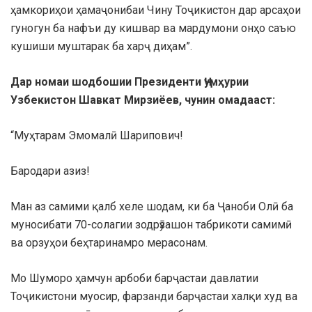
ҳамкориҳои ҳамаҷонибаи Чину Тоҷикистон дар арсаҳои
гуногун ба нафъи ду кишвар ва мардумони онҳо саъю
кушиши муштарак ба харҷ диҳам”.
Дар номаи шодбошии Президенти Ҷумҳурии
Узбекистон Шавкат Мирзиёев, чунин омадааст:
“Муҳтарам Эмомалӣ Шарипович!
Бародари азиз!
Ман аз самими қалб хеле шодам, ки ба Ҷаноби Олӣ ба
муносибати 70-солагии зодрӯзашон табрикоти самимӣ
ва орзуҳои беҳтаринамро мерасонам.
Мо Шуморо ҳамчун арбоби барҷастаи давлатии
Тоҷикистони муосир, фарзанди барҷастаи халқи худ ва