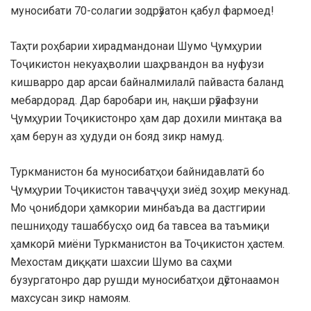
муносибати 70-солагии зодрӯзатон қабул фармоед!
Таҳти роҳбарии хирадмандонаи Шумо Ҷумҳурии
Тоҷикистон некуаҳволии шаҳрвандон ва нуфузи
кишварро дар арсаи байналмилалӣ пайваста баланд
мебардорад. Дар баробари ин, нақши рӯзафзуни
Ҷумҳурии Тоҷикистонро ҳам дар дохили минтақа ва
ҳам берун аз ҳудуди он бояд зикр намуд.
Туркманистон ба муносибатҳои байнидавлатӣ бо
Ҷумҳурии Тоҷикистон таваҷҷуҳи зиёд зоҳир мекунад.
Мо ҷонибдори ҳамкории минбаъда ва дастгирии
пешниҳоду ташаббусҳо оид ба тавсеа ва таъмиқи
ҳамкорӣ миёни Туркманистон ва Тоҷикистон ҳастем.
Мехостам диққати шахсии Шумо ва саҳми
бузургатонро дар рушди муносибатҳои дӯстонаамон
махсусан зикр намоям.