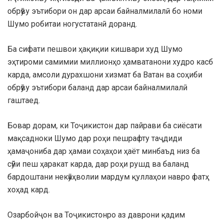
обрӯву эътибори он дар арсаи байналмилалӣ бо номи
Шумо робитаи ногустатанӣ доранд.
Ба сифати пешвои ҳақиқии кишвари худ Шумо
эҳтироми самимии миллионҳо ҳамватанони худро касб
карда, амсоли дурахшони хизмат ба Ватан ва соҳиби
обрӯву эътибори баланд дар арсаи байналмилалӣ
гаштаед.
Бовар дорам, ки Тоҷикистон дар пайрави ба сиёсати
мақсадноки Шумо дар роҳи пешрафту таҷдиди
ҳамаҷониба дар ҳамаи соҳаҳои ҳаёт минбаъд низ ба
сӯйи пеш ҳаракат карда, дар роҳи рушд ва баланд
бардоштани некӯаҳволии мардум қуллаҳои навро фатҳ
хоҳад кард.
Озарбойҷон ва Тоҷикистонро аз даврони қадим