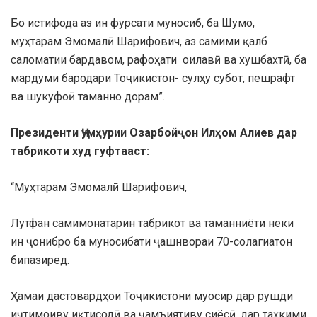
Бо истифода аз ин фурсати муносиб, ба Шумо,
муҳтарам Эмомалӣ Шарифович, аз самими қалб
саломатии бардавом, рафоҳати оилавӣ ва хушбахтӣ, ба
мардуми бародари Тоҷикистон- сулҳу субот, пешрафт
ва шукуфоӣ таманно дорам”.
Президенти Ҷумҳурии Озарбойҷон Ил
ҳом
Алиев
дар
табрикоти худ гуфтааст:
“Муҳтарам Эмомалӣ Шарифович,
Лутфан самимонатарин табрикот ва таманниёти неки
ин ҷонибро ба муносибати ҷашнвораи 70-солагиатон
бипазиред.
Ҳамаи дастовардҳои Тоҷикистони муосир дар рушди
иҷтимоиву иқтисодӣ ва ҷамъиятиву сиёсӣ, дар таҳкими