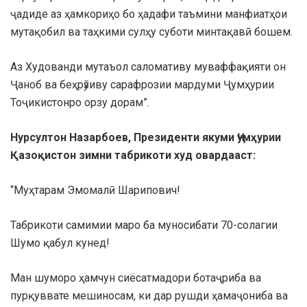
ҷадиде аз ҳамкориҳо бо ҳадафи таъмини манфиатҳои
мутақобил ва таҳкими сулҳу суботи минтақавӣ бошем.
Аз Худованди мутаъол саломативу муваффақияти он
Ҷаноб ва беҳрӯзиву сарафрозии мардуми Ҷумҳурии
Тоҷикистонро орзу дорам”.
Нурсултон Назарбоев, Президенти якуми Ҷумҳурии
Қазоқистон зимни табрикоти худ овардааст:
“Муҳтарам Эмомалӣ Шарипович!
Табрикоти самимии маро ба муносибати 70-солагии
Шумо қабул кунед!
Ман шуморо ҳамчун сиёсатмадори ботаҷриба ва
пурқуввате мешиносам, ки дар рушди ҳамаҷониба ва