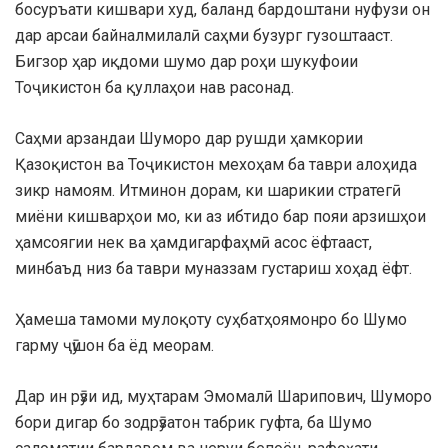
босуръати кишвари худ, баланд бардоштани нуфузи он
дар арсаи байналмилалӣ саҳми бузург гузоштааст.
Бигзор ҳар иқдоми шумо дар роҳи шукуфоии
Тоҷикистон ба қуллаҳои нав расонад.
Саҳми арзандаи Шуморо дар рушди ҳамкории
Қазоқистон ва Тоҷикистон мехоҳам ба таври алоҳида
зикр намоям. Итминон дорам, ки шарикии стратегӣ
миёни кишварҳои мо, ки аз ибтидо бар пояи арзишҳои
ҳамсоягии нек ва ҳамдигарфаҳмӣ асос ёфтааст,
минбаъд низ ба таври муназзам густариш хоҳад ёфт.
Ҳамеша тамоми мулоқоту суҳбатҳоямонро бо Шумо
гарму ҷӯшон ба ёд меорам.
Дар ин рӯзи ид, муҳтарам Эмомалӣ Шарипович, Шуморо
бори дигар бо зодрӯзатон табрик гуфта, ба Шумо