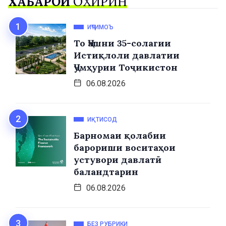
ХАБАРҲОИ
ОХИРИН
ИҶТИМОЪ
То Ҷашни 35-солагии
Истиқлоли давлатии
Ҷумҳурии Тоҷикистон
06.08.2026
ИҚТИСОД
Барномаи қолабии
барориши воситаҳои
устувори давлатӣ
баландтарин
06.08.2026
БЕЗ РУБРИКИ