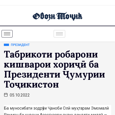
ПРЕЗИДЕНТ
Табрикоти роҳбарони
кишварҳои хориҷӣ ба
Президенти Ҷумҳурии
Тоҷикистон
05.10.2022
Ба муносибати зодрӯзи Ҷаноби Олӣ муҳтарам Эмомалӣ
Раҳмон ба унвони Асосгузори сулҳу ваҳдати миллӣ —