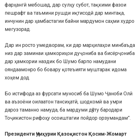
фарҳангӣ мебошад, дар сулҳу субот, тақкими фазои
пешрафт ва таъмини рушди иқтисодӣ дар минтақа,
инчунин дар ҳамбастагии байни мардумон саҳми худро
мегузорад.
Дар ин росто умедворам, ки дар марҳилаҳои минбаъда
низ дар заминаи ҳамкориҳои дуҷониба ва бисёрҷониба
дар ҳамкории наздик бо Шумо барпо намудани
ояндаамонро бо бовару қотеъияти муштарак идома
хоҳем дод.
Бо истифода аз фурсати муносиб ба Шумо Ҷаноби Олӣ
ва аъзоёни оилаатон тансиҳатӣ, шодкомӣ ва умри
дароз таманно намуда, ба мардуми дӯсту бародари
Тоҷикистон рифоҳу осоиштагии пойдор орзумандам”.
Президенти Ҷумҳурии Қазоқистон Қосим-Жомарт