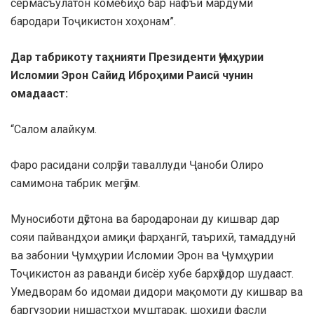
сермаcъулатон комёбиҳо бар нафъи мардуми
бародари Тоҷикистон хоҳонам”.
Дар табрикоту таҳнияти Президенти Ҷумҳурии
Исломии Эрон Сайид Иброҳими Раисӣ чунин
омадааст:
“Салом алайкум.
Фаро расидани солрӯзи таваллуди Ҷаноби Олиро
самимона табрик мегӯям.
Муносиботи дӯстона ва бародаронаи ду кишвар дар
сояи пайвандҳои амиқи фарҳангӣ, таърихӣ, тамаддунӣ
ва забонии Ҷумҳурии Исломии Эрон ва Ҷумҳурии
Тоҷикистон аз раванди бисёр хубе бархӯрдор шудааст.
Умедворам бо идомаи дидори мақомоти ду кишвар ва
баргузории нишастҳои муштарак, шоҳиди фасли