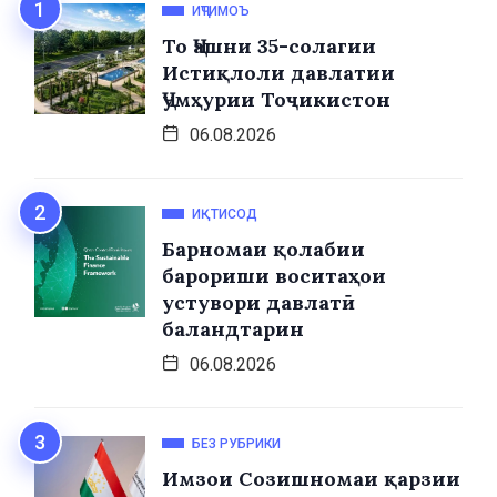
ИҶТИМОЪ
То Ҷашни 35-солагии
Истиқлоли давлатии
Ҷумҳурии Тоҷикистон
06.08.2026
ИҚТИСОД
Барномаи қолабии
барориши воситаҳои
устувори давлатӣ
баландтарин
06.08.2026
БЕЗ РУБРИКИ
Имзои Созишномаи қарзии