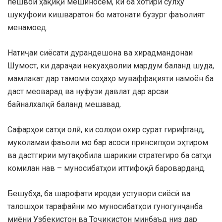
пешвои ҳақиқӣ мешиносем, ки ба хотири сулҳу
шукуфоии кишваратон бо матонати бузург фаъолият
менамоед.
Натиҷаи сиёсати дурандешона ва хирадмандонаи
Шумост, ки дараҷаи некуаҳволии мардум баланд шуда,
мамлакат дар тамоми соҳаҳо муваффақияти намоён ба
даст меоварад ва нуфузи давлат дар арсаи
байналхалқӣ баланд мешавад.
Сафарҳои сатҳи олӣ, ки солҳои охир сурат гирифтанд,
муколамаи фаъоли мо бар асоси принсипҳои эҳтиром
ва дастгирии мутақобила шарикии стратегиро ба сатҳи
комилан нав – муносибатҳои иттифоқӣ бароварданд.
Бешубҳа, ба шарофати иродаи устувори сиёсӣ ва
талошҳои тарафайни мо муносибатҳои гуногунҷанба
миёни Узбекистон ва Тоҷикистон минбаъд низ дар