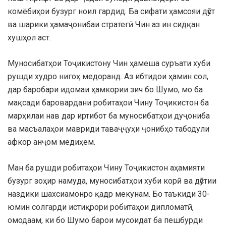
комёбиҳои бузург ноил гардид. Ба сифати ҳамсояи дӯст
ва шарики ҳамаҷонибаи стратегӣ Чин аз ин сидқан
хушҳол аст.
Муносибатҳои Тоҷикистону Чин ҳамеша суръати хуби
рушди худро нигоҳ медоранд. Аз ибтидои ҳамин сол,
дар баробари идомаи ҳамкории зич бо Шумо, мо ба
мақсади баровардани робитаҳои Чину Тоҷикистон ба
марҳилаи нав дар иртибот ба муносибатҳои дуҷониба
ва масъалаҳои мавриди таваҷҷуҳи ҷонибҳо табодули
афкор анҷом медиҳем.
Ман ба рушди робитаҳои Чину Тоҷикистон аҳамияти
бузург зоҳир намуда, муносибатҳои хуби корӣ ва дӯстии
наздики шахсиамонро қадр мекунам. Бо таъкиди 30-
юмин солгарди истиқрори робитаҳои дипломатӣ,
омодаам, ки бо Шумо барои мусоидат ба пешбурди