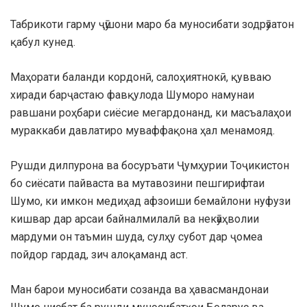
Табрикоти гарму ҷӯшони маро ба муносибати зодрӯзатон
қабул кунед.
Маҳорати баланди кордонӣ, салоҳиятнокӣ, қувваю
хиради барҷастаю фавқулода Шуморо намунаи
равшани роҳбари сиёсие мегардонанд, ки масъалаҳои
мураккаби давлатиро муваффақона ҳал менамояд.
Рушди дилпурона ва босуръати Ҷумҳурии Тоҷикистон
бо сиёсати пайваста ва мутавозини пешгирифтаи
Шумо, ки имкон медиҳад афзоиши бемайлони нуфузи
кишвар дар арсаи байналмилалӣ ва некӯаҳволии
мардуми он таъмин шуда, сулҳу субот дар ҷомеа
пойдор гардад, зич алоқаманд аст.
Ман барои муносибати созанда ва ҳавасмандонаи