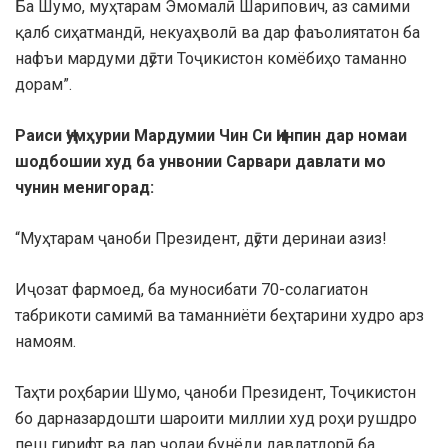
Ба Шумо, муҳтарам Эмомалӣ Шарипович, аз самими
қалб сиҳатмандӣ, некуаҳволӣ ва дар фаъолиятатон ба
нафъи мардуми дӯсти Тоҷикистон комёбиҳо таманно
дорам”.
Раиси Ҷумҳурии Мардумии Чин Си Ҷинпин дар номаи
шодбошии худ ба унвонии Сарвари давлати мо
чунин менигорад:
“Муҳтарам ҷаноби Президент, дӯсти деринаи азиз!
Иҷозат фармоед, ба муносибати 70-солагиатон
табрикоти самимӣ ва таманниёти беҳтарини худро арз
намоям.
Таҳти роҳбарии Шумо, ҷаноби Президент, Тоҷикистон
бо дарназардошти шароити миллии худ роҳи рушдро
пеш гирифт ва дар ҷодаи бунёди давлатдорӣ ба