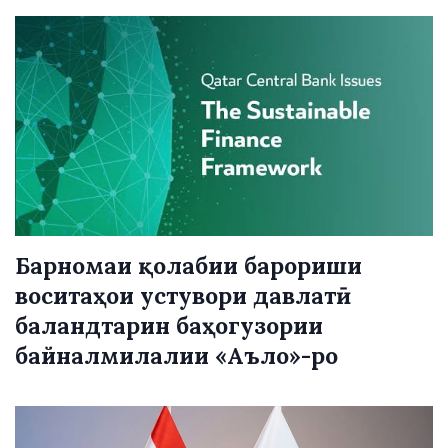
Барномаи қолабии барориши
воситаҳои устувори давлатӣ
баландтарин баҳогузории
байналмилалии «Аъло»-ро