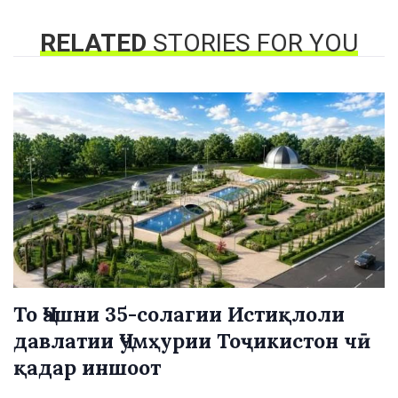
RELATED
STORIES FOR YOU
То Ҷашни 35-солагии Истиқлоли
давлатии Ҷумҳурии Тоҷикистон чӣ
қадар иншоот