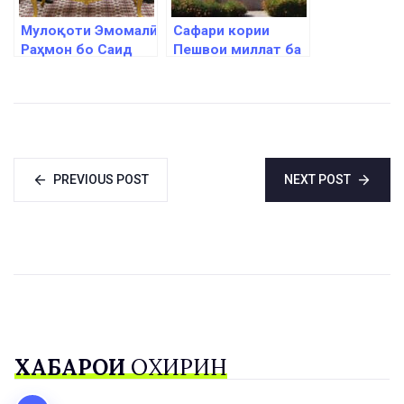
Мулоқоти Эмомалӣ
Сафари кории
Раҳмон бо Саид
Пешвои миллат ба
Иброҳим Раисӣ
шаҳри Турсунзода
PREVIOUS POST
NEXT POST
ХАБАРҲОИ
ОХИРИН