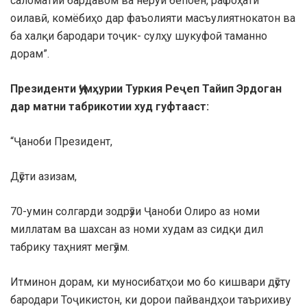
саломатии бардавом ва неруи бепоён, рафоҳати
оилавӣ, комёбиҳо дар фаъолияти масъулиятнокатон ва
ба халқи бародари тоҷик- сулҳу шукуфоӣ таманно
дорам”.
Президенти Ҷумҳурии Туркия Реҷеп Тайип Эрдоган
дар матни табрикотии худ гуфтааст:
“Ҷаноби Президент,
Дӯсти азизам,
70-умин солгарди зодрӯзи Ҷаноби Олиро аз номи
миллатам ва шахсан аз номи худам аз сидқи дил
табрику таҳният мегӯям.
Итминон дорам, ки муносибатҳои мо бо кишвари дӯсту
бародари Тоҷикистон, ки дорои пайвандҳои таърихиву