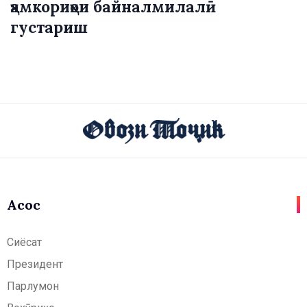
ҳамкориҳои байналмилалӣ
густариш
Асосӣ
Сиёсат
Президент
Парлумон