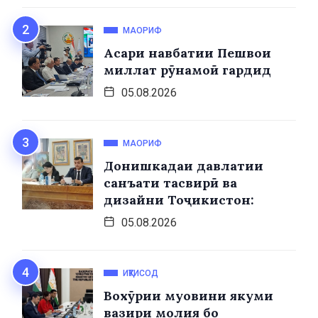
МАОРИФ
Асари навбатии Пешвои
миллат рӯнамоӣ гардид
05.08.2026
МАОРИФ
Донишкадаи давлатии
санъати тасвирӣ ва
дизайни Тоҷикистон:
05.08.2026
ИҚТИСОД
Вохӯрии муовини якуми
вазири молия бо