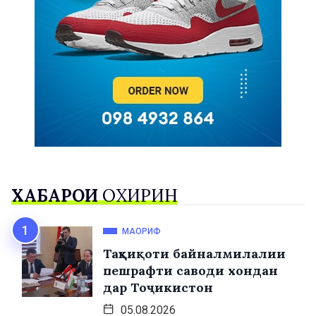
ХАБАРҲОИ
ОХИРИН
МАОРИФ
Таҳқиқоти байналмилалии
пешрафти саводи хондан
дар Тоҷикистон
05.08.2026