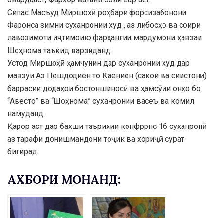
Сипас Масъуд Миршоҳӣ роҳбари форсизабонони
Фаронса зимни суханронии худ , аз либосҳо ва соири
лавозимоти иҷтимоию фарҳангии мардумони ҳавзаи
Шоҳнома таъкид варзиданд.
Устод Миршоҳӣ ҳамчунин дар суханронии худ дар
мавзӯи Аз Пешдодиён то Каёниён (сакой ва сиистонӣ)
баррасии додаҳои бостоншиносӣ ва ҳамсӯии онҳо бо
“Авесто” ва “Шоҳнома” суханронии васеъ ва комил
намуданд.
Қарор аст дар бахши таърихии конфррнс 16 суханронӣ
аз тарафи донишмандони тоҷик ва хориҷӣ сурат
бигирад.
АХБОРИ МОНАНД: