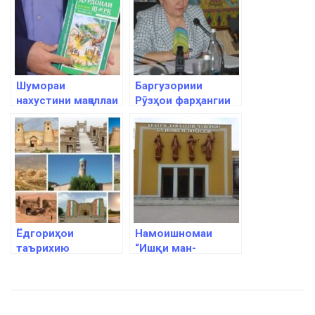
Шумораи
Баргузориии
нахустини маҷаллаи
Рӯзҳои фарҳангии
адабӣ, илмӣ ва
Тоҷикистон дар
фарҳангии
Покистон ва Эрон
«Дурдонаи Шарқ»
дар Самарқанд бо
забони тоҷикӣ нашр
шуд
Ёдгориҳои
Намоишномаи
таърихию
“Ишқи ман-
фарҳангии
тақдири ман”-и
Тоҷикистон ба
ҳунармандони
феҳристи мероси
Узбекистон дар
фарҳангии моддии
саҳнаи Тоҷикистон