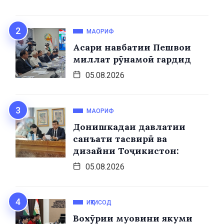
МАОРИФ
Асари навбатии Пешвои
миллат рӯнамоӣ гардид
05.08.2026
МАОРИФ
Донишкадаи давлатии
санъати тасвирӣ ва
дизайни Тоҷикистон:
05.08.2026
ИҚТИСОД
Вохӯрии муовини якуми