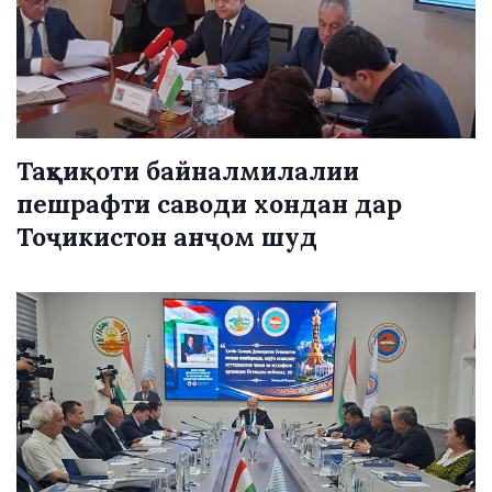
Таҳқиқоти байналмилалии
пешрафти саводи хондан дар
Тоҷикистон анҷом шуд