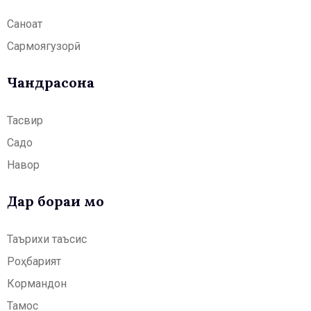
Саноат
Сармоягузорӣ
Чандрасонаӣ
Тасвир
Садо
Навор
Дар бораи мо
Таърихи таъсис
Роҳбарият
Кормандон
Тамос