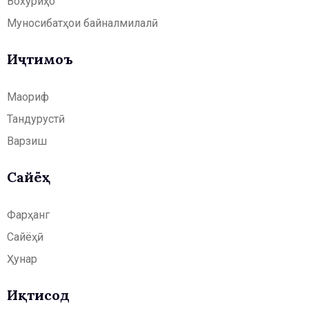
Вохӯриҳо
Муносибатҳои байналмилалӣ
Иҷтимоъ
Маориф
Тандурустӣ
Варзиш
Сайёҳӣ
Фарҳанг
Сайёҳӣ
Ҳунар
Иқтисод