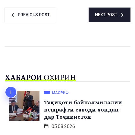
ИСЕСКО шомил
намоиш дода
шуданд (ШАРҲИ
мешавад
PREVIOUS POST
NEXT POST
ПУРРА)
ХАБАРҲОИ
ОХИРИН
МАОРИФ
Таҳқиқоти байналмилалии
пешрафти саводи хондан
дар Тоҷикистон
05.08.2026