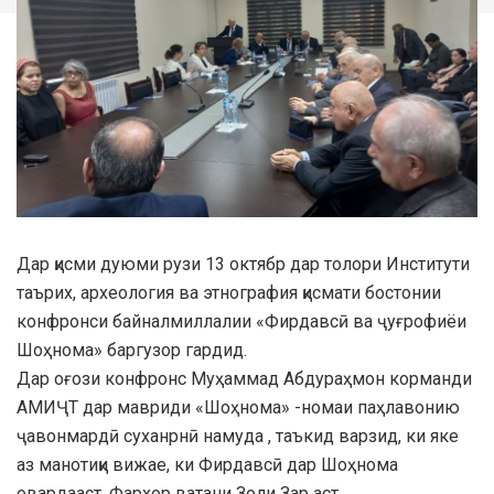
Дар қисми дуюми рузи 13 октябр дар толори Институти
таърих, археология ва этнография қисмати бостонии
конфронси байналмиллалии «Фирдавсӣ ва ҷуғрофиёи
Шоҳнома» баргузор гардид.
Дар оғози конфронс Муҳаммад Абдураҳмон корманди
АМИҶТ дар мавриди «Шоҳнома» -номаи паҳлавонию
ҷавонмардӣ суханрнӣ намуда , таъкид варзид, ки яке
аз манотиқи вижае, ки Фирдавсӣ дар Шоҳнома
овардааст, Фархор ватани Золи Зар аст.