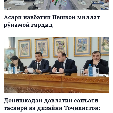
Асари навбатии Пешвои миллат
рӯнамоӣ гардид
Донишкадаи давлатии санъати
тасвирӣ ва дизайни Тоҷикистон: