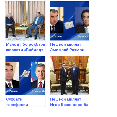
Мулоқот бо роҳбари
Пешвои миллат
ширкати «Вибилд»
Эмомалӣ Раҳмон
Пиетро Салини
ба Сарвазири
Ҷопон Фумио
Кисида барқияи
изҳори тасаллӣ
ирсол намуданд
Суҳбати
Пешвои миллат
телефонии
Игор Красновро ба
Эмомалӣ Раҳмон
ҳузур пазируфтанд
бо Шавкат