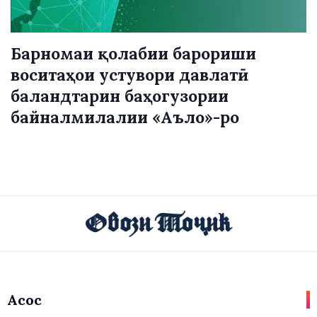
Барномаи қолабии барориши
воситаҳои устувори давлатӣ
баландтарин баҳогузории
байналмилалии «Аъло»-ро
Асосӣ