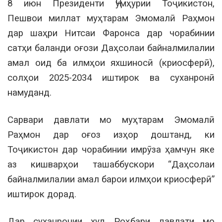
8 июн Президенти Ҷумҳурии Тоҷикистон,
Пешвои миллат муҳтарам Эмомалӣ Раҳмон
дар шаҳри Нитсаи Фаронса дар чорабинии
сатҳи баланди оғози Даҳсолаи байналмилалии
амал оид ба илмҳои яхшиносӣ (криосферӣ),
солҳои 2025-2034 иштирок ва суханронӣ
намуданд.
Сарвари давлати мо муҳтарам Эмомалӣ
Раҳмон дар оғоз изҳор доштанд, ки
Тоҷикистон дар чорабинии имрӯза ҳамчун яке
аз кишварҳои ташаббускори “Даҳсолаи
байналмилалии амал барои илмҳои криосферӣ”
иштирок дорад.
Дар суханронии худ Роҳбари давлати мо