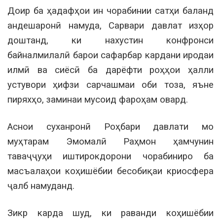
Доир ба ҳадафҳои ин чорабинии сатҳи баланд
андешаронӣ намуда, Сарвари давлат изҳор
доштанд, ки нахустин конфронси
байналмилалӣ барои сафарбар кардани иродаи
илмӣ ва сиёсӣ ба дарёфти роҳҳои ҳалли
устувори ҳифзи сарчашмаи оби тоза, яъне
пиряхҳо, заминаи мусоид фароҳам овард.
Аснои суханронӣ Роҳбари давлати мо
муҳтарам Эмомалӣ Раҳмон ҳамчунин
таваҷҷуҳи иштирокдорони чорабиниро ба
масъалаҳои коҳишёбии бесобиқаи криосфера
ҷалб намуданд.
Зикр карда шуд, ки раванди коҳишёбии