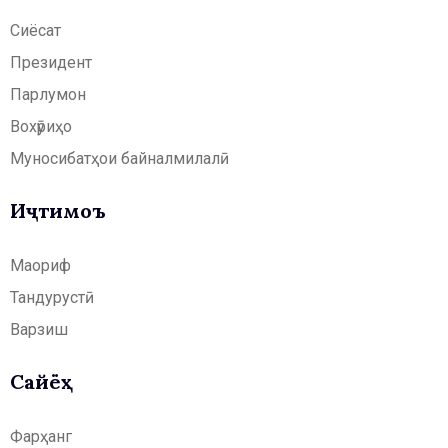
Сиёсат
Президент
Парлумон
Вохӯриҳо
Муносибатҳои байналмилалӣ
Иҷтимоъ
Маориф
Тандурустӣ
Варзиш
Сайёҳӣ
Фарҳанг