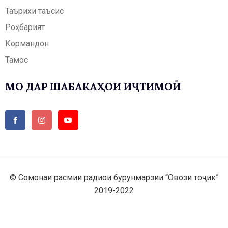
Таърихи таъсис
Роҳбарият
Кормандон
Тамос
МО ДАР ШАБАКАҲОИ ИҶТИМОӢ
© Сомонаи расмии радиои бурунмарзии “Овози тоҷик”
2019-2022