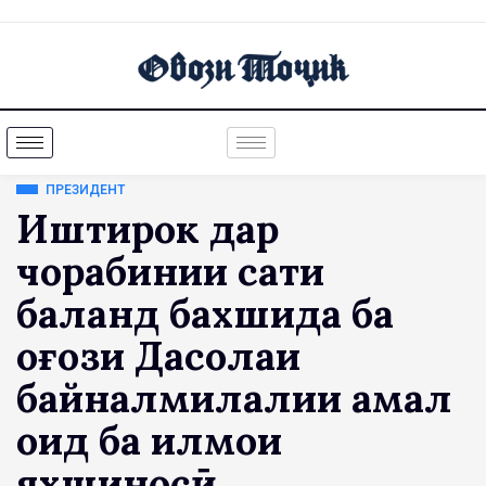
ПРЕЗИДЕНТ
Иштирок дар
чорабинии сатҳи
баланд бахшида ба
оғози Даҳсолаи
байналмилалии амал
оид ба илмҳои
яхшиносӣ