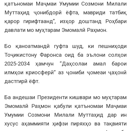
қатъномаи Маҷмаи Умумии Созмони Милали
Муттаҳид ҷонибдорӣ ёфта, мавриди татбиқ
қарор гирифтаанд”, изҳор доштанд Роҳбари
давлати мо муҳтарам Эмомалӣ Раҳмон.
Бо қаноатмандӣ гуфта шуд, ки пешниҳоди
Тоҷикистону Фаронса оид ба эълони солҳои
2025-2034 ҳамчун “Даҳсолаи амал барои
илмҳои криосферӣ” аз ҷониби ҷомеаи ҷаҳонӣ
дастгирӣ ёфт.
Ба андешаи Президенти кишвари мо муҳтарам
Эмомалӣ Раҳмон қабули қатъномаи Маҷмаи
Умумии Созмони Милали Муттаҳид дар ин
хусус аҳаммияти ҳифзи пиряхҳо ва тақвияти