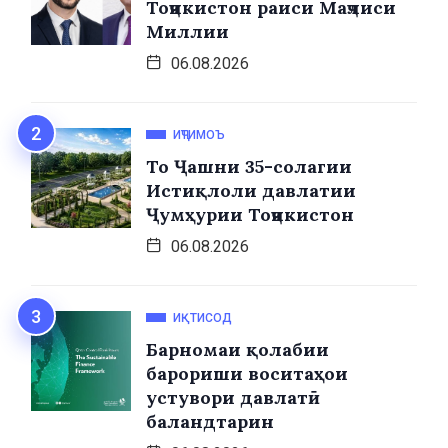
Тоҷикистон раиси Маҷлиси
Миллии
06.08.2026
ИҶТИМОЪ
То Ҷашни 35-солагии
Истиқлоли давлатии
Ҷумҳурии Тоҷикистон
06.08.2026
ИҚТИСОД
Барномаи қолабии
барориши воситаҳои
устувори давлатӣ
баландтарин