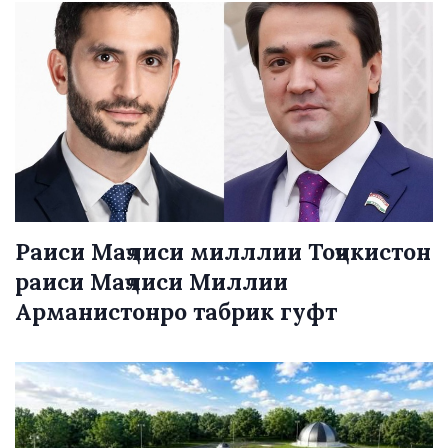
Раиси Маҷлиси милллии Тоҷикистон
раиси Маҷлиси Миллии
Арманистонро табрик гуфт