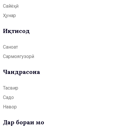
Сайёҳӣ
Ҳунар
Иқтисод
Саноат
Сармоягузорӣ
Чандрасонаӣ
Тасвир
Садо
Навор
Дар бораи мо