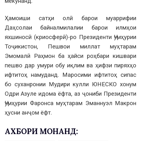
мекунанд.
Ҳамоиши сатҳи олӣ барои муаррифии
Даҳсолаи байналмилалии барои илмҳои
яхшиносӣ (криосферӣ)-ро Президенти Ҷумҳурии
Тоҷикистон, Пешвои миллат муҳтарам
Эмомалӣ Раҳмон ба ҳайси роҳбари кишвари
пешво дар умури обу иқлим ва ҳифзи пиряхҳо
ифтитоҳ намуданд. Маросими ифтитоҳ сипас
бо суханронии Мудири кулли ЮНЕСКО хонум
Одри Азуле идома ёфта, аз ҷониби Президенти
Ҷумҳурии Фаронса муҳтарам Эманнуэл Макрон
ҳусни анҷом ёфт.
АХБОРИ МОНАНД: