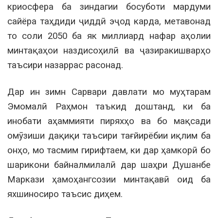
криосфера ба зиндагии босуботи мардуми
сайёра таҳдиди ҷиддӣ эҷод карда, метавонад
то соли 2050 ба як миллиард нафар аҳолии
минтақаҳои наздисоҳилӣ ва ҷазиракишварҳо
таъсири назаррас расонад.
Дар ин зимн Сарвари давлати мо муҳтарам
Эмомалӣ Раҳмон таъкид доштанд, ки ба
инобати аҳаммияти пиряхҳо ва бо мақсади
омӯзиши дақиқи таъсири тағйирёбии иқлим ба
онҳо, мо тасмим гирифтаем, ки дар ҳамкорӣ бо
шарикони байналмилалӣ дар шаҳри Душанбе
Маркази ҳамоҳангсозии минтақавӣ оид ба
яхшиносиро таъсис диҳем.