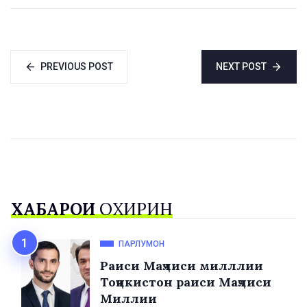
Мирзиёев
PREVIOUS POST
NEXT POST
ХАБАРҲОИ
ОХИРИН
ПАРЛУМОН
Раиси Маҷлиси милллии
Тоҷикистон раиси Маҷлиси
Миллии