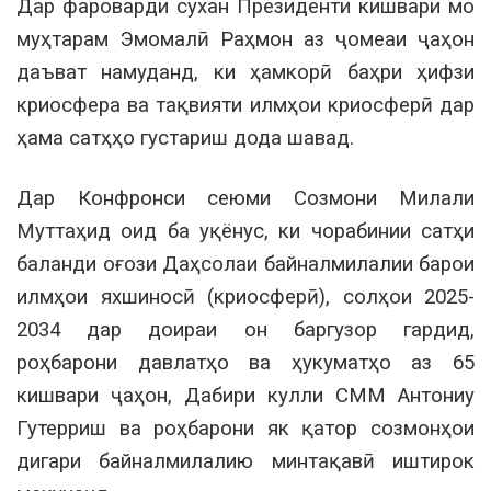
Дар фароварди сухан Президенти кишвари мо
муҳтарам Эмомалӣ Раҳмон аз ҷомеаи ҷаҳон
даъват намуданд, ки ҳамкорӣ баҳри ҳифзи
криосфера ва тақвияти илмҳои криосферӣ дар
ҳама сатҳҳо густариш дода шавад.
Дар Конфронси сеюми Созмони Милали
Муттаҳид оид ба уқёнус, ки чорабинии сатҳи
баланди оғози Даҳсолаи байналмилалии барои
илмҳои яхшиносӣ (криосферӣ), солҳои 2025-
2034 дар доираи он баргузор гардид,
роҳбарони давлатҳо ва ҳукуматҳо аз 65
кишвари ҷаҳон, Дабири кулли СММ Антониу
Гутерриш ва роҳбарони як қатор созмонҳои
дигари байналмилалию минтақавӣ иштирок