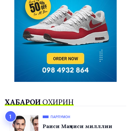
ХАБАРҲОИ
ОХИРИН
ПАРЛУМОН
Раиси Маҷлиси милллии