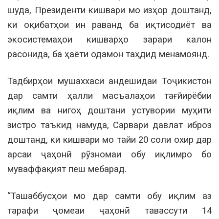
шуда, Президенти кишвари мо изҳор доштанд,
ки оқибатҳои ин раванд ба иқтисодиёт ва
экосистемаҳои кишварҳо зарари калон
расонида, ба ҳаёти одамон таҳдид менамоянд.
Тадбирҳои мушаххаси андешидаи Тоҷикистон
дар самти ҳалли масъалаҳои тағйирёбии
иқлим ва нигоҳ доштани устувории муҳити
зистро таъкид намуда, Сарвари давлат иброз
доштанд, ки кишвари мо тайи 20 соли охир дар
арсаи ҷаҳонӣ рӯзномаи обу иқлимро бо
муваффақият пеш мебарад.
“Ташаббусҳои мо дар самти обу иқлим аз
тарафи ҷомеаи ҷаҳонӣ тавассути 14