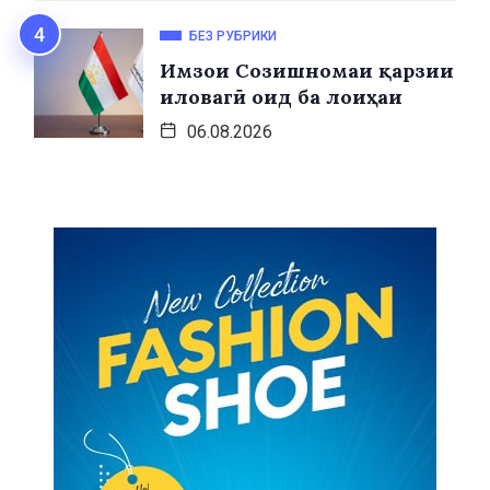
БЕЗ РУБРИКИ
Имзои Созишномаи қарзии
иловагӣ оид ба лоиҳаи
06.08.2026