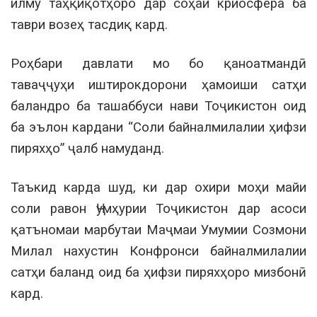
илму таҳқиқотҳоро дар соҳаи криосфера ба
таври возеҳ тасдиқ кард.
Роҳбари давлати мо бо қаноатмандӣ
таваҷҷуҳи иштирокдорони ҳамоиши сатҳи
баландро ба ташаббуси нави Тоҷикистон оид
ба эълон кардани “Соли байналмилалии ҳифзи
пиряхҳо” ҷалб намуданд.
Таъкид карда шуд, ки дар охири моҳи майи
соли равон Ҷумҳурии Тоҷикистон дар асоси
қатъномаи марбутаи Маҷмаи Умумии Созмони
Милал нахустин Конфронси байналмилалии
сатҳи баланд оид ба ҳифзи пиряхҳоро мизбонӣ
кард.