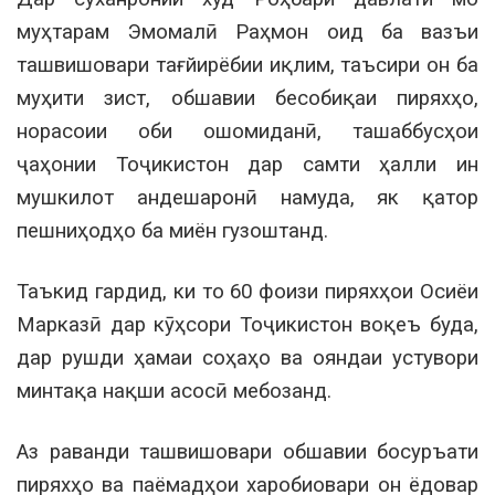
муҳтарам Эмомалӣ Раҳмон оид ба вазъи
ташвишовари тағйирёбии иқлим, таъсири он ба
муҳити зист, обшавии бесобиқаи пиряхҳо,
норасоии оби ошомиданӣ, ташаббусҳои
ҷаҳонии Тоҷикистон дар самти ҳалли ин
мушкилот андешаронӣ намуда, як қатор
пешниҳодҳо ба миён гузоштанд.
Таъкид гардид, ки то 60 фоизи пиряхҳои Осиёи
Марказӣ дар кӯҳсори Тоҷикистон воқеъ буда,
дар рушди ҳамаи соҳаҳо ва ояндаи устувори
минтақа нақши асосӣ мебозанд.
Аз раванди ташвишовари обшавии босуръати
пиряхҳо ва паёмадҳои харобиовари он ёдовар