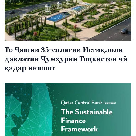
То Ҷашни 35-солагии Истиқлоли
давлатии Ҷумҳурии Тоҷикистон чӣ
қадар иншоот