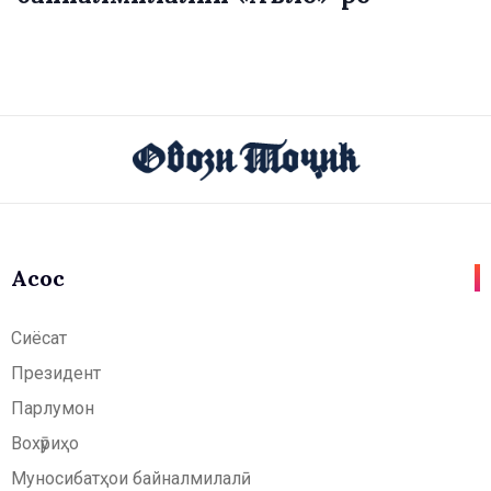
Асосӣ
Сиёсат
Президент
Парлумон
Вохӯриҳо
Муносибатҳои байналмилалӣ