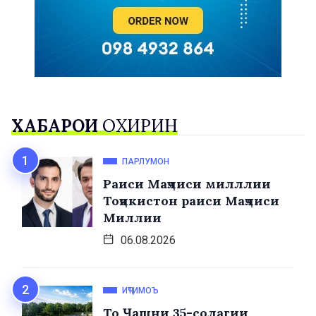
ХАБАРҲОИ
ОХИРИН
ПАРЛУМОН
Раиси Маҷлиси милллии
Тоҷикистон раиси Маҷлиси
Миллии
06.08.2026
ИҶТИМОЪ
То Ҷашни 35-солагии