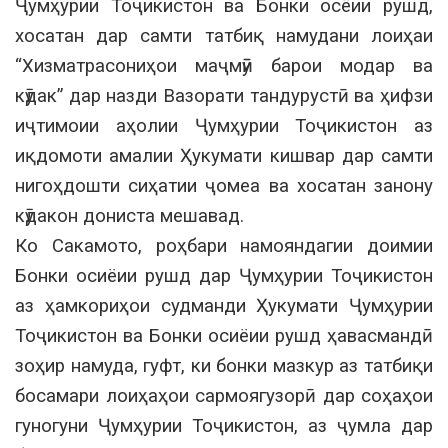
Ҷумҳурии Тоҷикистон ва Бонки осёии рушд,
хосатан дар самти татбиқ намудани лоиҳаи
“Хизматрасониҳои маҷмӯӣ барои модар ва
кӯдак” дар назди Вазорати тандурустӣ ва ҳифзи
иҷтимоии аҳолии Ҷумҳурии Тоҷикистон аз
иқдомоти амалии Ҳукумати кишвар дар самти
нигоҳдошти сиҳатии ҷомеа ва хосатан занону
кӯдакон дониста мешавад.
Ко Сакамото, роҳбари намояндагии доимии
Бонки осиёии рушд дар Ҷумҳурии Тоҷикистон
аз ҳамкориҳои судманди Ҳукумати Ҷумҳурии
Тоҷикистон ва Бонки осиёии рушд ҳавасмандӣ
зоҳир намуда, гуфт, ки бонки мазкур аз татбиқи
босамари лоиҳаҳои сармоягузорӣ дар соҳаҳои
гуногуни Ҷумҳурии Тоҷикистон, аз ҷумла дар