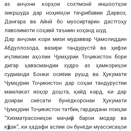
аз анҷони корҳои сохтмонӣ иншоотҳои
зикршуда дар ноҳияҳои таҷрибавии Дарвоз,
Данғара ва Айнӣ бо муосиртарин дастгоҳу
лавозимоти соҳавӣ таъмин хоҳанд шуд.
Дар анҷоми кори мизи мудаввар Ҷамолиддин
Абдуллозода, вазири тандурустӣ ва ҳифзи
иҷтимоии аҳолии Ҷумҳурии Тоҷикистон бори
дигар ҳавасмандии худро аз ҳамкориҳои
судманди Бонки осиёии рушд ва Ҳукумати
Ҷумҳурии Тоҷикистон дар соҳаи тандурустии
мамлакат изҳор дошта, қайд кард, ки дар
доираи сиёсати бунёдкоронаи Ҳукумати
Ҷумҳурии Тоҷикистон татбиқ гардидани лоиҳаи
“Хизматрасониҳои маҷмӯӣ барои модар ва
кӯдак”, ки ҳадафи аслии он бунёди муассисаҳои