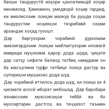
бахши тандурустӣ изҳори қаноатмандӣ зоҳир
менамояд. Ҳамзамон, умедворӣ зоҳир гардид,
ки амалисозии лоиҳаи мазкур ба рушди соҳаи
тандурустии ноҳияҳои таҷрибавӣ саҳми
арзандае хоҳад гузошт.
Дар баргузории чорабинӣ дурномаи
амалигардонии лоиҳаи маблағгузории иловагӣ
мавриди муҳокима қарор дода шуда, ҷиҳати
дар сатҳу сифати баланд татбиқ намудани он
ба масъулини гурӯҳи татбиқи лоиҳа дастур ва
супориҳои мушаххас дода шуд.
Дар чорабинӣ иттилоъ дода шуд, ки лоиҳа аз 4
қисмати асосӣ иборат мебошад. Дар баробари
азнавсозии муассисаҳои тиббӣ ва бо
муосиртарин дастгоҳ ва таҷҳизот таъмин