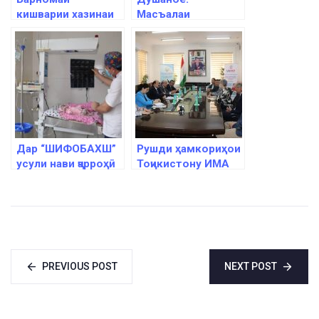
кишварии хазинаи
Масъалаи
нуфуси СММ дар
мубориза бар
Тоҷикистон барои
зидди ВНМО ва сил
солҳои 2023-2026
баррасӣ шуд
муаррифӣ шуд
Дар “ШИФОБАХШ”
Рушди ҳамкориҳои
усули нави ҷарроҳӣ
Тоҷикистону ИМА
ба роҳ монда шуд
дар соҳаи
тандурустӣ
баррасӣ шуд
PREVIOUS POST
NEXT POST