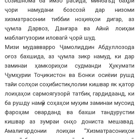
созишнома ба имзо расида, минбаъд баҳри
ҷори намудани бозсозӣ дар низоми
хизматрасонии тиббии ноҳияҳои дигар, аз
ҷумла Дарвоз, Данғара ва Айнӣ лоиҳаи
маблағгузории иловагӣ ҷорӣ шуд.
Мизи мудавварро Ҷамолиддин Абдуллозода
оғоз бахшида, аз ҷумла зикр намуд, ки дар
заминаи ҳамкориҳои судманди Ҳукумати
Ҷумҳурии Тоҷикистон ва Бонки осиёии рушд
тайи солҳои соҳибистиқлолии кишвар як қатор
лоиҳаҳои сармоягузорӣ татбиқ гардидаанд, ки
ба рушду намӯи соҳаҳои муҳим заминаи мусоид
фароҳам оварданд ва бахши тандурустии
кишвар аз зумраи онҳо дониста мешавад.
Амалигардонии лоиҳаи “Хизматрасониҳои