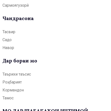
Сармоягузорӣ
Чандрасонаӣ
Тасвир
Садо
Навор
Дар бораи мо
Таърихи таъсис
Роҳбарият
Кормандон
Тамос
МО ДАР ШАБАКАҲОИ ИҶТИМОӢ