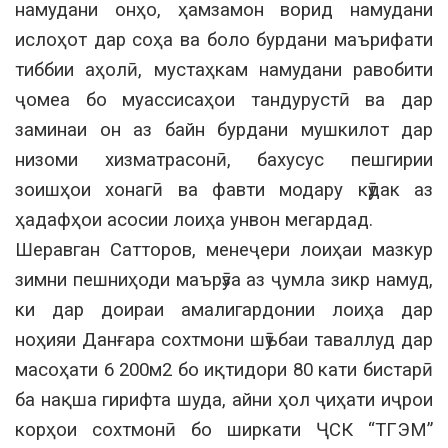
намудани онҳо, ҳамзамон ворид намудани
ислоҳот дар соҳа ва боло бурдани маърифати
тиббии аҳолӣ, мустаҳкам намудани равобити
ҷомеа бо муассисаҳои тандурустӣ ва дар
заминаи он аз байн бурдани мушкилот дар
низоми хизматрасонӣ, бахусус пешгирии
зоишҳои хонагӣ ва фавти модару кӯдак аз
ҳадафҳои асосии лоиҳа унвон мегардад.
Шеравган Сатторов, менеҷери лоиҳаи мазкур
зимни пешниҳоди маърӯза аз ҷумла зикр намуд,
ки дар доираи амалигардонии лоиҳа дар
ноҳияи Данғара сохтмони шӯъбаи таваллуд дар
масоҳати 6 200м2 бо иқтидори 80 кати бистарӣ
ба нақша гирифта шуда, айни ҳол ҷиҳати иҷрои
корҳои сохтмонӣ бо ширкати ҶСК “ТГЭМ”