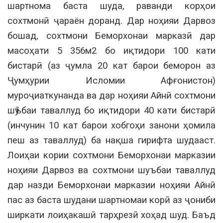
шартнома баста шуда, раванди корҳои
сохтмонӣ ҷараён доранд. Дар ноҳияи Дарвоз
бошад, сохтмони Беморхонаи марказӣ дар
масоҳати 5 356м2 бо иқтидори 100 кати
бистарӣ (аз ҷумла 20 кат барои беморон аз
Ҷумҳурии Исломии Афғонистон)
муроҷиаткунанда ва дар ноҳияи Айнӣ сохтмони
шӯъбаи таваллуд бо иқтидори 40 кати бистарӣ
(инчунин 10 кат барои хобгоҳи занони ҳомила
пеш аз таваллуд) ба нақша гирифта шудааст.
Лоиҳаи кории сохтмони Беморхонаи марказии
ноҳияи Дарвоз ва сохтмони шуъбаи таваллуд
дар назди Беморхонаи марказии ноҳияи Айнӣ
пас аз баста шудани шартномаи корӣ аз ҷониби
ширкати лоиҳакашӣ тарҳрезӣ хоҳад шуд. Баъд