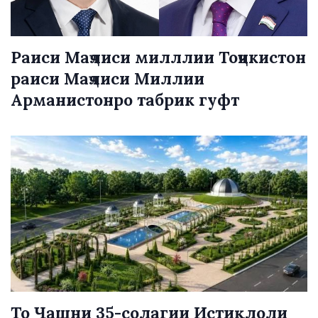
Раиси Маҷлиси милллии Тоҷикистон
раиси Маҷлиси Миллии
Арманистонро табрик гуфт
То Ҷашни 35-солагии Истиқлоли