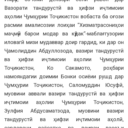
Вазорати тандурустӣ ва ҳифзи иҷтимоии
аҳолии Ҷумҳурии Тоҷикистон вобаста ба оғози
расмии амалисозии лоиҳаи “Хизматрасониҳои
маҷмӯӣ барои модар ва кӯдак”-маблағгузории
иловагӣ мизи мудаввар доир гардид, ки дар он
Ҷамолиддин Абдуллозода, вазири тандурустӣ
ва ҳифзи иҷтимоии аҳолии Ҷумҳурии
Тоҷикистон, Ко Сакамото, роҳбари
намояндагии доимии Бонки осиёии рушд дар
Ҷумҳурии Тоҷикистон, Саломуддин Юсуфӣ,
муовини аввали вазири тандурустӣ ва ҳифзи
иҷтимоии аҳолии Ҷумҳурии Тоҷикистон,
Зулфия Абдусаматзода, муовини вазири
тандурустӣ ва ҳифзи иҷтимоии аҳолӣ,