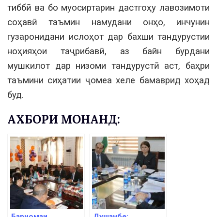
тиббӣ ва бо муосиртарин дастгоҳу лавозимоти
соҳавӣ таъмин намудани онҳо, инчунин
гузаронидани ислоҳот дар бахши тандурустии
ноҳияҳои таҷрибавӣ, аз байн бурдани
мушкилот дар низоми тандурустӣ аст, баҳри
таъмини сиҳатии ҷомеа хеле бамаврид хоҳад
буд.
АХБОРИ МОНАНД:
Барномаи
Душанбе: