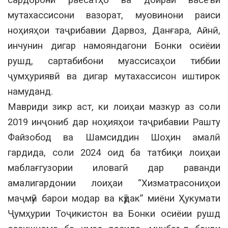
сардорони раёсатҳо ва доираи васеъи
мутахассисони вазорат, муовинони раиси
ноҳияҳои таҷрибавии Дарвоз, Данғара, Айнӣ,
инчунин дигар намояндагони Бонки осиёии
рушд, сартабибони муассисаҳои тиббии
ҷумҳуриявӣ ва дигар мутахассисон иштирок
намуданд.
Мавриди зикр аст, ки лоиҳаи мазкур аз соли
2019 инҷониб дар ноҳияҳои таҷрибавии Рашту
Файзобод ва Шамсиддин Шоҳин амалӣ
гардида, соли 2024 оид ба татбиқи лоиҳаи
маблағгузории иловагӣ дар раванди
амалигардонии лоиҳаи “Хизматрасониҳои
маҷмӯӣ барои модар ва кӯдак” миёни Ҳукумати
Ҷумҳурии Тоҷикистон ва Бонки осиёии рушд