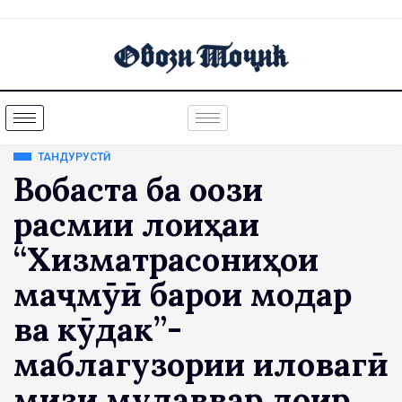
ТАНДУРУСТӢ
Вобаста ба оғози
расмии лоиҳаи
“Хизматрасониҳои
маҷмӯӣ барои модар
ва кӯдак”-
маблағгузории иловагӣ
мизи мудаввар доир