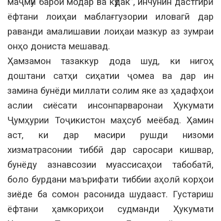
маҷмӯӣ барои модар ва кӯдак”, инчунин дастгирӣ
ёфтани лоиҳаи маблағгузории иловагӣ дар
раванди амалишавии лоиҳаи мазкур аз зумраи
онҳо дониста мешавад.
Ҳамзамон тазаккур дода шуд, ки нигоҳ
доштани сатҳи сиҳатии ҷомеа ва дар ин
замина бунёди миллати солим яке аз ҳадафҳои
аслии сиёсати инсонпарваронаи Ҳукумати
Ҷумҳурии Тоҷикистон маҳсуб меёбад. Ҳамин
аст, ки дар масири рушди низоми
хизматрасонии тиббӣ дар саросари кишвар,
бунёду азнавсозии муассисаҳои табобатӣ,
боло бурдани маърифати тиббии аҳолӣ корҳои
зиёде ба сомон расонида шудааст. Густариш
ёфтани ҳамкориҳои судманди Ҳукумати