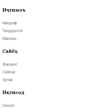
Иҷтимоъ
Маориф
Тандурустӣ
Варзиш
Сайёҳӣ
Фарҳанг
Сайёҳӣ
Ҳунар
Иқтисод
Саноат