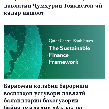
давлатии Ҷумҳурии Тоҷикистон чӣ
қадар иншоот
Барномаи қолабии барориши
воситаҳои устувори давлатӣ
баландтарин баҳогузории
байналмилалии «Аъло»-ро