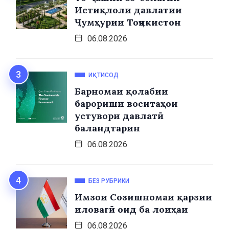
Истиқлоли давлатии
Ҷумҳурии Тоҷикистон
06.08.2026
ИҚТИСОД
Барномаи қолабии
барориши воситаҳои
устувори давлатӣ
баландтарин
06.08.2026
БЕЗ РУБРИКИ
Имзои Созишномаи қарзии
иловагӣ оид ба лоиҳаи
06.08.2026