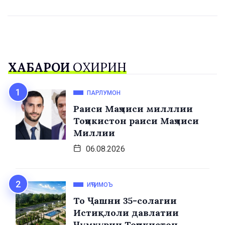
ХАБАРҲОИ
ОХИРИН
ПАРЛУМОН
Раиси Маҷлиси милллии
Тоҷикистон раиси Маҷлиси
Миллии
06.08.2026
ИҶТИМОЪ
То Ҷашни 35-солагии
Истиқлоли давлатии
Ҷумҳурии Тоҷикистон