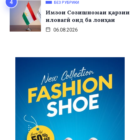
БЕЗ РУБРИКИ
Имзои Созишномаи қарзии
иловагӣ оид ба лоиҳаи
06.08.2026