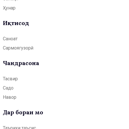
Ҳунар
Иқтисод
Саноат
Сармоягузорӣ
Чандрасонаӣ
Тасвир
Садо
Навор
Дар бораи мо
Таърихи таъсис