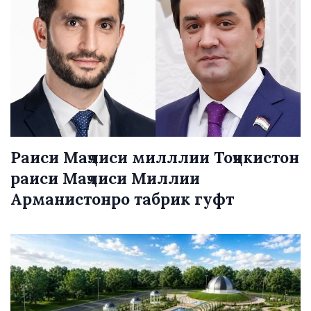
Раиси Маҷлиси милллии Тоҷикистон
раиси Маҷлиси Миллии
Арманистонро табрик гуфт