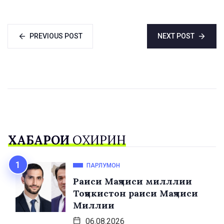
хатсайрҳои сайёҳӣ
ташкил гардид
PREVIOUS POST
NEXT POST
ХАБАРҲОИ
ОХИРИН
ПАРЛУМОН
Раиси Маҷлиси милллии
Тоҷикистон раиси Маҷлиси
Миллии
06.08.2026