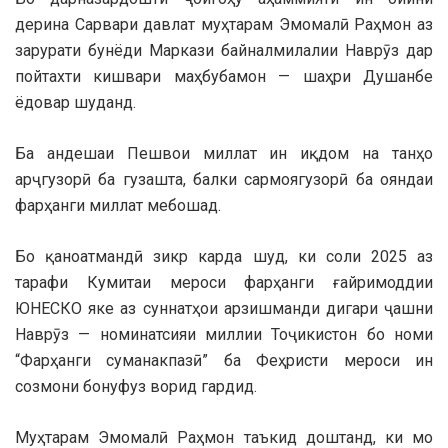
дерина Сарвари давлат муҳтарам Эмомалӣ Раҳмон аз
зарурати бунёди Маркази байналмилалии Наврӯз дар
пойтахти кишвари маҳбубамон — шаҳри Душанбе
ёдовар шуданд.
Ба андешаи Пешвои миллат ин иқдом на танҳо
арҷгузорӣ ба гузашта, балки сармоягузорӣ ба ояндаи
фарҳанги миллат мебошад.
Бо қаноатмандӣ зикр карда шуд, ки соли 2025 аз
тарафи Кумитаи мероси фарҳанги ғайримоддии
ЮНЕСКО яке аз суннатҳои арзишманди дигари ҷашни
Наврӯз — номинатсияи миллии Тоҷикистон бо номи
“Фарҳанги суманакпазӣ” ба Феҳристи мероси ин
созмони бонуфуз ворид гардид.
Муҳтарам Эмомалӣ Раҳмон таъкид доштанд, ки мо