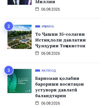
Миллии
06.08.2026
ИҶТИМОЪ
То Ҷашни 35-солагии
Истиқлоли давлатии
Ҷумҳурии Тоҷикистон
06.08.2026
ИҚТИСОД
Барномаи қолабии
барориши воситаҳои
устувори давлатӣ
баландтарин
06.08.2026