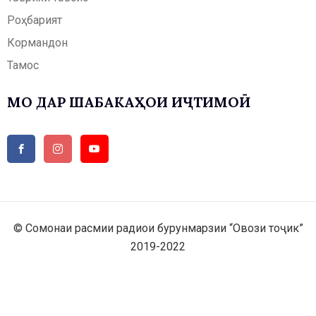
Роҳбарият
Кормандон
Тамос
МО ДАР ШАБАКАҲОИ ИҶТИМОӢ
© Сомонаи расмии радиои бурунмарзии “Овози тоҷик”
2019-2022