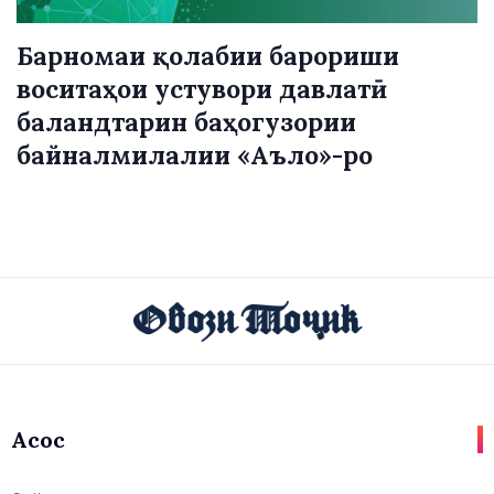
Барномаи қолабии барориши
воситаҳои устувори давлатӣ
баландтарин баҳогузории
байналмилалии «Аъло»-ро
Асосӣ