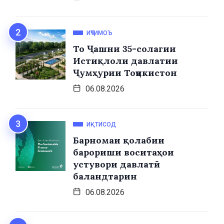
ИҶТИМОЪ
То Ҷашни 35-солагии
Истиқлоли давлатии
Ҷумҳурии Тоҷикистон
06.08.2026
ИҚТИСОД
Барномаи қолабии
барориши воситаҳои
устувори давлатӣ
баландтарин
06.08.2026