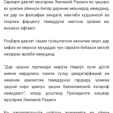
Сарвари давлат муҳтарам Эмомалӣ Раҳмон ин ҷашнро
аз ҷумлаи ойинҳои бисёр деринае маънидод намуданд,
ки дар он фалсафаи зиндагӣ, мактаби худшиносӣ ва
таърихи фарҳангу тамаддуни ниёгони ориёии мо
инъикос ёфтааст.
Роҳбари давлат саҳми гузаштагони некноми моро дар
ҳифзи ин мероси муқаддас чун сарвати бебаҳои миллӣ
назаррас арзёбӣ намуданд.
“Дар ҷаҳони пуртазоди имрӯза Наврӯз пули дӯстӣ
миёни мардумон, омили сулҳу ҳамдигарфаҳмӣ ва
намунаи ҳамзистии тамаддунҳо гардида, ҷомеаи
ҷаҳонӣ онро ҳамчун ҷашни байналмилалӣ эътироф
намудааст”, изҳор доштанд Президенти кишвар
муҳтарам Эмомалӣ Раҳмон.
Бо дарназардошти ҷойгоҳу аҳаммияти ин ойини