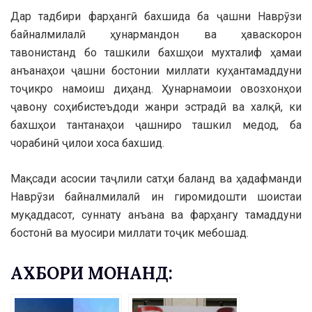
Дар тадбири фарҳангӣ бахшида ба ҷашни Наврӯзи
байналмилалӣ ҳунармандон ва ҳаваскорон
тавонистанд бо ташкили бахшҳои мухталиф ҳамаи
анъанаҳои ҷашни бостонии миллати куҳантамаддуни
тоҷикро намоиш диҳанд. Ҳунарнамоии овозхонҳои
ҷавону соҳибистеъдоди жанри эстрадӣ ва халқӣ, ки
бахшҳои тантанаҳои ҷашниро ташкил медод, ба
чорабинӣ ҷилои хоса бахшид.
Мақсади асосии таҷлили сатҳи баланд ва ҳадафманди
Наврӯзи байналмилалӣ ин гиромидошти шоистаи
муқаддасот, суннату анъана ва фарҳангу тамаддуни
бостонӣ ва муосири миллати тоҷик мебошад.
АХБОРИ МОНАНД: