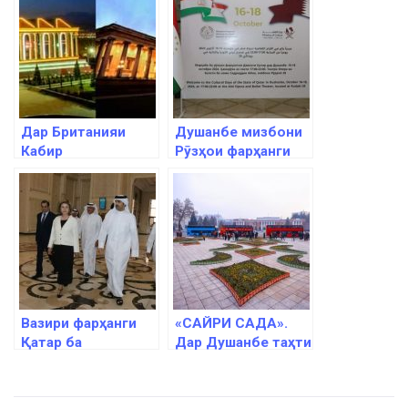
Дар Британияи
Душанбе мизбони
Кабир
Рӯзҳои фарҳанги
нахустнамоиши
Давлати Қатар дар
Осорхонаи миллӣ
Тоҷикистон
баргузор мешавад
Вазири фарҳанги
«САЙРИ САДА».
Қатар ба
Дар Душанбе таҳти
Тоҷикистон омад
ин унвон барои
иштирокдорон ва
меҳмонони хориҷӣ