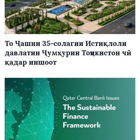
То Ҷашни 35-солагии Истиқлоли
давлатии Ҷумҳурии Тоҷикистон чӣ
қадар иншоот