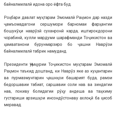
байналмилалӣ идона оро ёфта буд.
Роҳбари давлат муҳтарам Эмомалӣ Раҳмон дар назди
ҷамъомадагони сершумори барномаи фарҳангии
бошукӯҳи наврӯзӣ суханронӣ карда, иштирокдорони
чорабинӣ, кулли мардуми шарафманди Тоҷикистон ва
ҳамватанони бурунмарзиро бо ҷашни Наврӯзи
байналмилалӣ табрик намуданд.
Президенти Ҷумҳурии Тоҷикистон муҳтарам Эмомалӣ
Раҳмон таъкид доштанд, ки Наврӯз яке аз куҳантарин
ва пурмазмунтарин ҷашнҳои башарият буда, рамзи
бедоршавии табиат, саршавии соли нав ва зиндагии
нав, покиву болидагии рӯҳу андеша ва таҳкиму
густариши арзишҳои инсондӯстонаву ахлоқӣ ба ҳисоб
меравад.