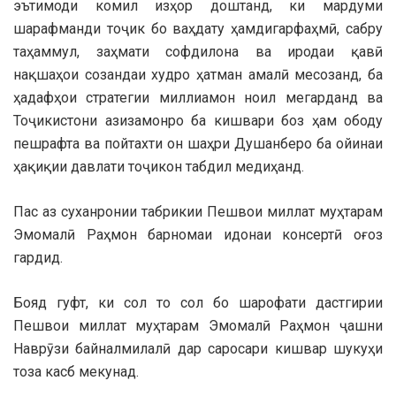
эътимоди комил изҳор доштанд, ки мардуми
шарафманди тоҷик бо ваҳдату ҳамдигарфаҳмӣ, сабру
таҳаммул, заҳмати софдилона ва иродаи қавӣ
нақшаҳои созандаи худро ҳатман амалӣ месозанд, ба
ҳадафҳои стратегии миллиамон ноил мегарданд ва
Тоҷикистони азизамонро ба кишвари боз ҳам ободу
пешрафта ва пойтахти он шаҳри Душанберо ба ойинаи
ҳақиқии давлати тоҷикон табдил медиҳанд.
Пас аз суханронии табрикии Пешвои миллат муҳтарам
Эмомалӣ Раҳмон барномаи идонаи консертӣ оғоз
гардид.
Бояд гуфт, ки сол то сол бо шарофати дастгирии
Пешвои миллат муҳтарам Эмомалӣ Раҳмон ҷашни
Наврӯзи байналмилалӣ дар саросари кишвар шукуҳи
тоза касб мекунад.