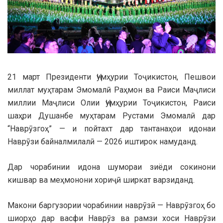
21 март Президенти Ҷумҳурии Тоҷикистон, Пешвои
миллат муҳтарам Эмомалӣ Раҳмон ва Раиси Маҷлиси
миллии Маҷлиси Олии Ҷумҳурии Тоҷикистон, Раиси
шаҳри Душанбе муҳтарам Рустами Эмомалӣ дар
“Наврӯзгоҳ” — и пойтахт дар тантанаҳои идонаи
Наврӯзи байналмилалӣ — 2026 иштирок намуданд.
Дар чорабинии идона шумораи зиёди сокинони
кишвар ва меҳмонони хориҷӣ ширкат варзиданд.
Макони баргузории чорабинии наврӯзӣ — Наврӯзгоҳ бо
шиорҳо дар васфи Наврӯз ва рамзи хоси Наврӯзи