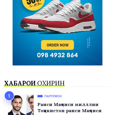
ХАБАРҲОИ
ОХИРИН
ПАРЛУМОН
Раиси Маҷлиси милллии
Тоҷикистон раиси Маҷлиси