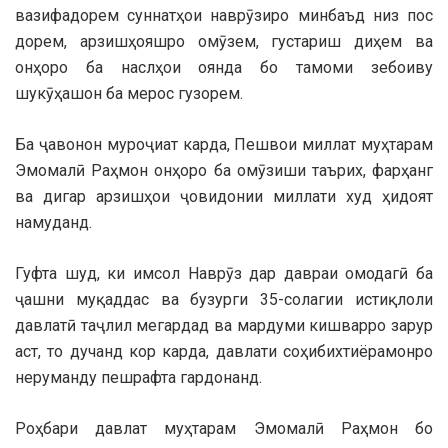
вазифадорем суннатҳои наврӯзиро минбаъд низ пос
дорем, арзишҳояшро омӯзем, густариш диҳем ва
онҳоро ба наслҳои оянда бо тамоми зебоиву
шукӯҳашон ба мерос гузорем.
Ба ҷавонон муроҷиат карда, Пешвои миллат муҳтарам
Эмомалӣ Раҳмон онҳоро ба омӯзиши таърих, фарҳанг
ва дигар арзишҳои ҷовидонии миллати худ ҳидоят
намуданд.
Гуфта шуд, ки имсол Наврӯз дар давраи омодагӣ ба
ҷашни муқаддас ва бузурги 35-солагии истиқлоли
давлатӣ таҷлил мегардад ва мардуми кишварро зарур
аст, то дучанд кор карда, давлати соҳибихтиёрамонро
неруманду пешрафта гардонанд.
Роҳбари давлат муҳтарам Эмомалӣ Раҳмон бо