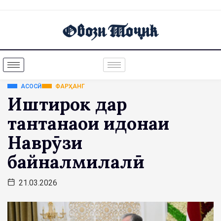
АСОСӢ
ФАРҲАНГ
Иштирок дар
тантанаҳои идонаи
Наврӯзи
байналмилалӣ
21.03.2026