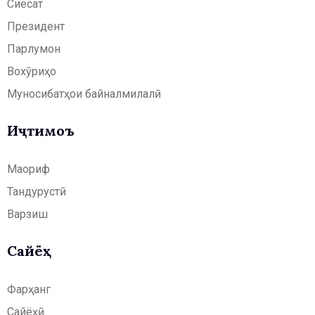
Сиёсат
Президент
Парлумон
Вохӯриҳо
Муносибатҳои байналмилалӣ
Иҷтимоъ
Маориф
Тандурустӣ
Варзиш
Сайёҳӣ
Фарҳанг
Сайёҳӣ