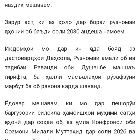
наздик мешавем.
Зарур аст, ки аз ҳоло дар бораи рӯзномаи
ҷаҳонии об баъди соли 2030 андеша намоем.
Иқдомҳои мо дар ин ҷода бояд аз
дастовардҳои Даҳсола, Рӯзномаи амали об ва
таҷрибаи Раванди оби Душанбе маншаъ
гирифта, ба ҳалли масъалаҳои рӯзафзуни
марбут ба об равона карда шаванд.
Ёдовар мешавам, ки мо дар пешорӯи
баргузории силсила ҳамоишҳои муҳими сатҳи
ҷаҳонӣ дар соҳаи об, аз ҷумла Конфронси оби
Созмони Милали Муттаҳид дар соли 2026 ва