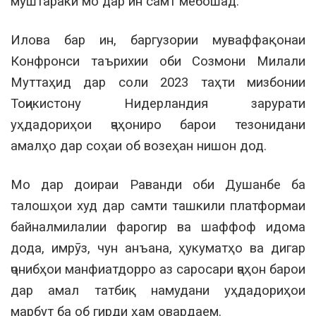
муштараки мо дар ин самт мебошад.
Илова бар ин, баргузории муваффақонаи
Конфронси таърихии оби Созмони Милали
Муттаҳид дар соли 2023 таҳти мизбонии
Тоҷикистону Нидерландия зарурати
уҳдадориҳои ҷаҳониро барои тезонидани
амалҳо дар соҳаи об возеҳан нишон дод.
Мо дар доираи Раванди оби Душанбе ба
талошҳои худ дар самти ташкили платформаи
байналмилалии фарогир ва шаффоф идома
дода, имрӯз, чун анъана, ҳукуматҳо ва дигар
ҷонибҳои манфиатдорро аз саросари ҷаҳон барои
дар амал татбиқ намудани уҳдадориҳои
марбут ба об гирди ҳам овардаем.