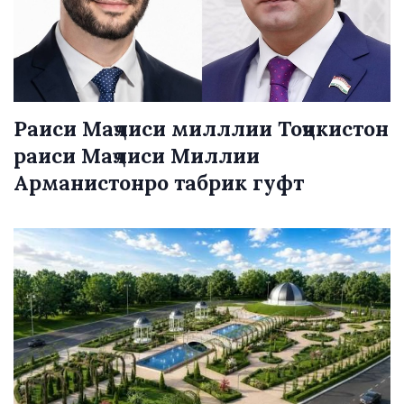
Раиси Маҷлиси милллии Тоҷикистон
раиси Маҷлиси Миллии
Арманистонро табрик гуфт