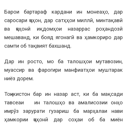
Барои бартараф кардани ин монеаҳо, дар
саросари ҷаҳон, дар сатҳҳои миллӣ, минтақавӣ
ва ҷаҳонӣ иқдомҳои назаррас роҳандозӣ
мешаванд, ки бояд ягонагӣ ва ҳамкориро дар
самти об тақвият бахшанд.
Дар ин росто, мо ба талошҳои мутавозин,
муассир ва фарогири манфиатҳои муштарак
ниёз дорем.
Тоҷикистон бар ин назар аст, ки ба мақсади
тавсеаи ин талошҳо ва амалисозии онҳо
имрӯз зарурати гузариш ба марҳалаи нави
ҳамкории ҷаҳонӣ дар соҳаи об ба миён