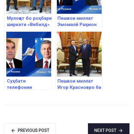
Мулоқот бо роҳбари
Пешвои миллат
ширкати «Вибилд»
Эмомалӣ Раҳмон
Пиетро Салини
ба Сарвазири
Ҷопон Фумио
Кисида барқияи
изҳори тасаллӣ
ирсол намуданд
Суҳбати
Пешвои миллат
телефонии
Игор Красновро ба
Эмомалӣ Раҳмон
ҳузур пазируфтанд
бо Шавкат
Мирзиёев
PREVIOUS POST
NEXT POST