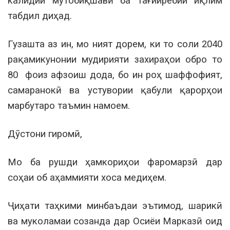
калидии мутобиқшавӣ ба тағйирёбии иқлим
табдил диҳад.
Гузашта аз ин, мо ният дорем, ки то соли 2040
рақамикунонии мудирияти захираҳои обро то
80 фоиз афзоиш дода, бо ин роҳ шаффофият,
самаранокӣ ва устувории қабули қарорҳои
марбутаро таъмин намоем.
Дӯстони гиромӣ,
Мо ба рушди ҳамкориҳои фаромарзӣ дар
соҳаи об аҳаммияти хоса медиҳем.
Ҷиҳати таҳкими минбаъдаи эътимод, шарикӣ
ва муколамаи созанда дар Осиёи Марказӣ оид