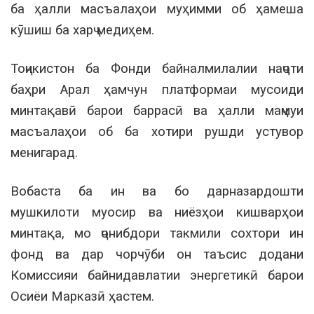
ба ҳалли масъалаҳои муҳимми об ҳамеша
кӯшиш ба харҷ медиҳем.
Тоҷикистон ба Фонди байналмилалии наҷоти
баҳри Арал ҳамчун платформаи мусоиди
минтақавӣ барои баррасӣ ва ҳалли маҷмуи
масъалаҳои об ба хотири рушди устувор
менигарад.
Вобаста ба ин ва бо дарназардошти
мушкилоти муосир ва ниёзҳои кишварҳои
минтақа, мо ҷонибдори такмили сохтори ин
фонд ва дар чорчӯби он таъсис додани
Комиссияи байнидавлатии энергетикӣ барои
Осиёи Марказӣ ҳастем.