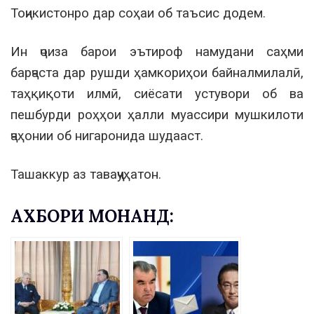
Тоҷикистонро дар соҳаи об таъсис додем.
Ин ҷоиза барои эътироф намудани саҳми
барҷаста дар рушди ҳамкориҳои байналмилалӣ,
таҳқиқоти илмӣ, сиёсати устувори об ва
пешбурди роҳҳои ҳалли муассири мушкилоти
ҷаҳонии об нигаронида шудааст.
Ташаккур аз таваҷҷуҳатон.
АХБОРИ МОНАНД: