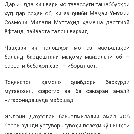
Дар ин ҷода кишвари мо тавассути ташаббусҳои
худ дар соҳаи об, ки аз ҷониби Маҷмаи Умумии
Созмони Милали Муттаҳид ҳамеша дастгирӣ
ёфтанд, пайваста талош варзид.
Ҷавҳари ин талошҳои мо аз масъалаҳои
баланд бардоштани мақому манзалати об —
сарвати бебаҳои ҳаёт – иборат аст.
Тоҷикистон ҳамоно ҷонибдори бархурди
мутавозин, фарогир ва ба самараи амалӣ
нигаронидашуда мебошад.
Эълони Даҳсолаи байналмилалии амал «Об
барои рушди устувор» гувоҳи возеҳи кӯшишҳои