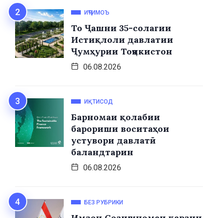
ИҶТИМОЪ
То Ҷашни 35-солагии
Истиқлоли давлатии
Ҷумҳурии Тоҷикистон
06.08.2026
ИҚТИСОД
Барномаи қолабии
барориши воситаҳои
устувори давлатӣ
баландтарин
06.08.2026
БЕЗ РУБРИКИ
Имзои Созишномаи қарзии