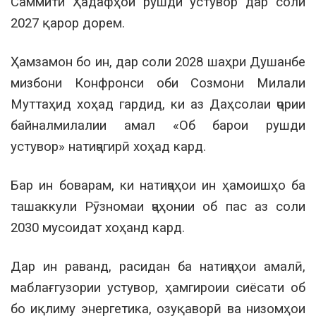
Саммити Ҳадафҳои рушди устувор дар соли
2027 қарор дорем.
Ҳамзамон бо ин, дар соли 2028 шаҳри Душанбе
мизбони Конфронси оби Созмони Милали
Муттаҳид хоҳад гардид, ки аз Даҳсолаи ҷории
байналмилалии амал «Об барои рушди
устувор» натиҷагирӣ хоҳад кард.
Бар ин боварам, ки натиҷаҳои ин ҳамоишҳо ба
ташаккули Рӯзномаи ҷаҳонии об пас аз соли
2030 мусоидат хоҳанд кард.
Дар ин раванд, расидан ба натиҷаҳои амалӣ,
маблағгузории устувор, ҳамгироии сиёсати об
бо иқлиму энергетика, озуқаворӣ ва низомҳои