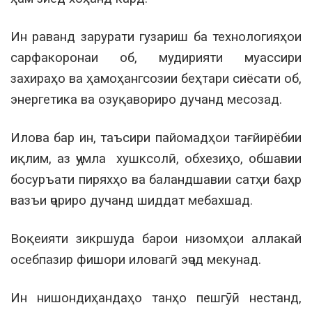
Ин раванд зарурати гузариш ба технологияҳои
сарфакоронаи об, мудирияти муассири
захираҳо ва ҳамоҳангсозии беҳтари сиёсати об,
энергетика ва озуқавориро дучанд месозад.
Илова бар ин, таъсири пайомадҳои тағйирёбии
иқлим, аз ҷумла хушксолӣ, обхезиҳо, обшавии
босуръати пиряхҳо ва баландшавии сатҳи баҳр
вазъи ҷориро дучанд шиддат мебахшад.
Воқеияти зикршуда барои низомҳои аллакай
осебпазир фишори иловагӣ эҷод мекунад.
Ин нишондиҳандаҳо танҳо пешгӯӣ нестанд,