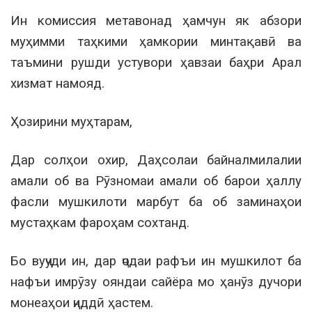
Ин комиссия метавонад ҳамчун як абзори
муҳимми таҳкими ҳамкории минтақавӣ ва
таъмини рушди устувори ҳавзаи баҳри Арал
хизмат намояд.
Ҳозирини муҳтарам,
Дар солҳои охир, Даҳсолаи байналмилалии
амали об ва Рӯзномаи амали об барои ҳаллу
фасли мушкилоти марбут ба об заминаҳои
мустаҳкам фароҳам сохтанд.
Бо вуҷуди ин, дар ҷодаи рафъи ин мушкилот ба
нафъи имрӯзу ояндаи сайёра мо ҳанӯз дучори
монеаҳои ҷиддӣ ҳастем.