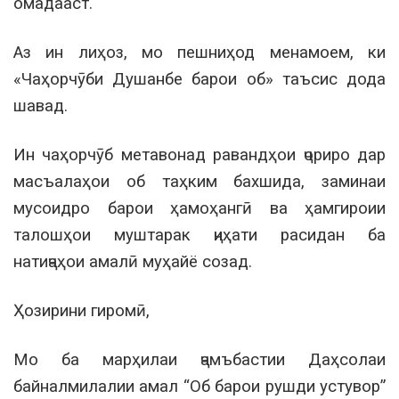
омадааст.
Аз ин лиҳоз, мо пешниҳод менамоем, ки
«Чаҳорчӯби Душанбе барои об» таъсис дода
шавад.
Ин чаҳорчӯб метавонад равандҳои ҷориро дар
масъалаҳои об таҳким бахшида, заминаи
мусоидро барои ҳамоҳангӣ ва ҳамгироии
талошҳои муштарак ҷиҳати расидан ба
натиҷаҳои амалӣ муҳайё созад.
Ҳозирини гиромӣ,
Мо ба марҳилаи ҷамъбастии Даҳсолаи
байналмилалии амал “Об барои рушди устувор”