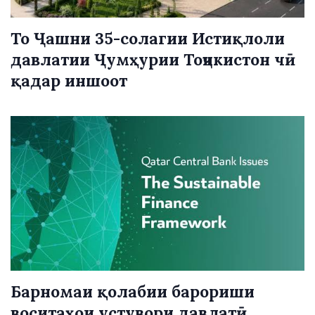
То Ҷашни 35-солагии Истиқлоли
давлатии Ҷумҳурии Тоҷикистон чӣ
қадар иншоот
Барномаи қолабии барориши
воситаҳои устувори давлатӣ