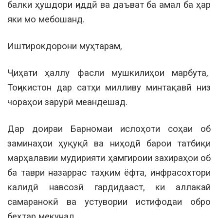
балки ҳушдори ҷиддӣ ва даъват ба амал ба ҳар
яки мо мебошанд.
Иштирокдорони муҳтарам,
Ҷиҳати ҳаллу фасли мушкилиҳои марбута,
Тоҷикистон дар сатҳи милливу минтақавӣ низ
чораҳои зарурӣ меандешад.
Дар доираи Барномаи ислоҳоти соҳаи об
заминаҳои ҳуқуқӣ ва ниҳодӣ барои татбиқи
марҳалавии мудирияти ҳамгироии захираҳои об
ба таври назаррас таҳким ёфта, инфрасохтори
калидӣ навсозӣ гардидааст, ки аллакай
самаранокӣ ва устувории истифодаи обро
беҳтар мекунад.