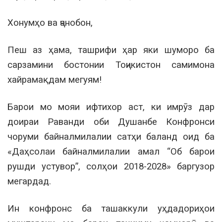
Хонумҳо ва ҷанобон,
Пеш аз ҳама, ташрифи ҳар яки шуморо ба
сарзамини бостонии Тоҷикистон самимона
хайрамақдам мегуям!
Барои мо мояи ифтихор аст, ки имрӯз дар
доираи Раванди оби Душанбе Конфронси
чоруми байналмилалии сатҳи баланд оид ба
«Даҳсолаи байналмилалии амал “Об барои
рушди устувор”, солҳои 2018-2028» баргузор
мегардад.
Ин конфронс ба ташаккули уҳдадориҳои