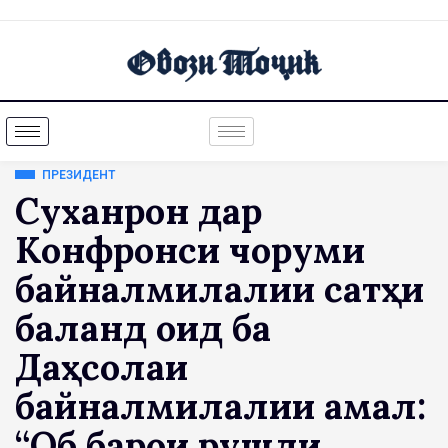
ПРЕЗИДЕНТ
Суханронӣ дар
Конфронси чоруми
байналмилалии сатҳи
баланд оид ба
Даҳсолаи
байналмилалии амал:
“Об барои рушди