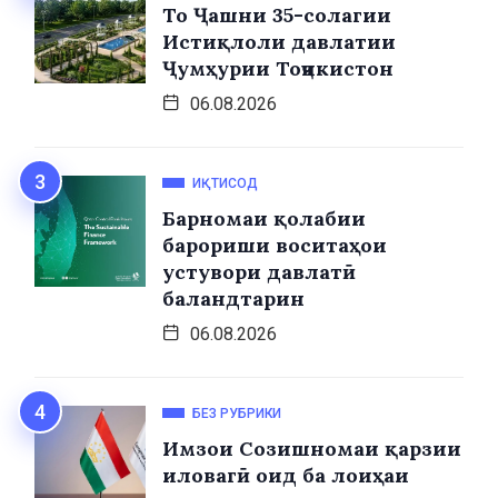
То Ҷашни 35-солагии
Истиқлоли давлатии
Ҷумҳурии Тоҷикистон
06.08.2026
ИҚТИСОД
Барномаи қолабии
барориши воситаҳои
устувори давлатӣ
баландтарин
06.08.2026
БЕЗ РУБРИКИ
Имзои Созишномаи қарзии
иловагӣ оид ба лоиҳаи