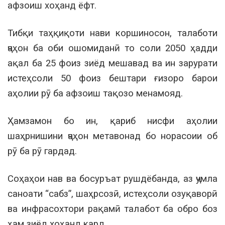
афзоиш хоҳанд ёфт.
Тибқи таҳқиқоти нави коршиносон, талаботи
ҷаҳон ба оби ошомиданӣ то соли 2050 ҳадди
ақал ба 25 фоиз зиёд мешавад ва ин зарурати
истеҳсоли 50 фоиз бештари ғизоро барои
аҳолии рӯ ба афзоиш тақозо менамояд.
Ҳамзамон бо ин, қариб нисфи аҳолии
шаҳрнишини ҷаҳон метавонад бо норасоии об
рӯ ба рӯ гардад.
Соҳаҳои нав ва босуръат рушдёбанда, аз ҷумла
саноати “сабз”, шаҳрсозӣ, истеҳсоли озуқаворӣ
ва инфрасохтори рақамӣ талабот ба обро боз
ҳам зиёд хоҳанд кард.