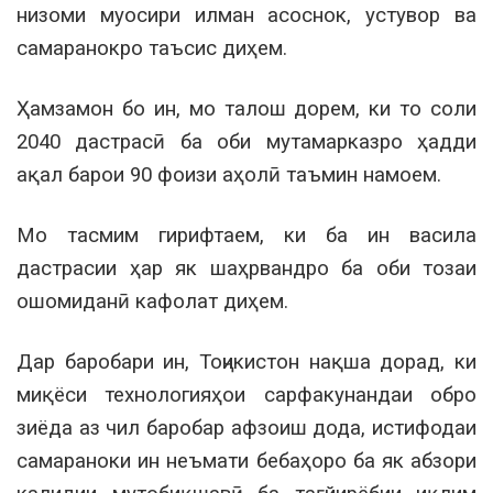
низоми муосири илман асоснок, устувор ва
самаранокро таъсис диҳем.
Ҳамзамон бо ин, мо талош дорем, ки то соли
2040 дастрасӣ ба оби мутамарказро ҳадди
ақал барои 90 фоизи аҳолӣ таъмин намоем.
Мо тасмим гирифтаем, ки ба ин васила
дастрасии ҳар як шаҳрвандро ба оби тозаи
ошомиданӣ кафолат диҳем.
Дар баробари ин, Тоҷикистон нақша дорад, ки
миқёси технологияҳои сарфакунандаи обро
зиёда аз чил баробар афзоиш дода, истифодаи
самараноки ин неъмати бебаҳоро ба як абзори