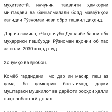
муҳитзистӣ, инчунин, тақвияти ҳамкории
минтақавӣ ва байналмилалӣ бояд мавзӯъҳои
калидии Рӯзномаи нави обро ташкил диҳанд.
Дар ин замина, «Чаҳорчӯби Душанбе барои об»
муҳаррики пешбурди Рӯзномаи ҷаҳонии об пас
аз соли 2030 хоҳад шуд.
Хонумҳо ва ҷанобон,
Комёб гардидани мо дар ин масир, пеш аз
ҳама, ба ҳамкории боэътимод, дарки
муштараки мушкилот ва дарёфти роҳҳои ҳалли
онҳо вобастагӣ дорад.