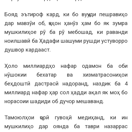
Бояд эътироф кард, ки бо вуҷуди пешравиҳо
дар мавзӯи об, ҷаҳон ҳанӯз ҳам бо як зумра
мушкилиҳое рӯ ба рӯ мебошад, ки раванди
ноилшавӣ ба Ҳадафи шашуми рушди устуворро
душвор кардааст.
Ҳоло миллиардҳо нафар одамон ба оби
нӯшокии бехатар ва хизматрасониҳои
беҳдоштӣ дастрасӣ надоранд, наздик ба 4
миллиард нафар ҳар сол ҳадди ақал як моҳ бо
норасоии шадиди об дучор мешаванд.
Тамоюлҳои ҷорӣ гувоҳӣ медиҳанд, ки ин
мушкилиҳо дар оянда ба таври назаррас