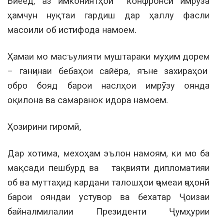
Биёед, аз имкониятҳои конфронси имрӯза
ҳамчун нуқтаи гардиш дар ҳаллу фасли
масоили об истифода намоем.
Ҳамаи мо масъулияти муштараки муҳим дорем
– ганҷинаи бебаҳои сайёра, яъне захираҳои
обро бояд барои наслҳои имрӯзу оянда
оқилона ва самаранок идора намоем.
Ҳозирини гиромӣ,
Дар хотима, мехоҳам эълон намоям, ки мо ба
мақсади пешбурд ва тақвияти дипломатияи
об ва муттаҳид кардани талошҳои ҷомеаи ҷаҳонӣ
барои ояндаи устувор ва бехатар Ҷоизаи
байналмилалии Президенти Ҷумҳурии