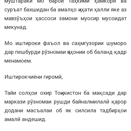
муштараки мо барои таҳкими ҳамкорӣ ва
суръат бахшидан ба амалҳо ҷиҳати ҳалли яке аз
мавзӯъҳои ҳассоси замони муосир мусоидат
мекунад.
Мо иштироки фаъол ва саҳмгузории шуморо
дар пешбурди рӯзномаи ҷаҳонии об баланд қадр
менамоем.
Иштирокчиёни гиромӣ,
Тайи солҳои охир Тоҷикистон ба мақсади дар
маркази рӯзномаи рушди байналмилалӣ қарор
додани масъалаи об як силсила тадбирҳои
амалӣ андешид.