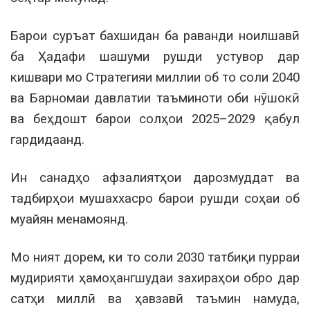
Барои суръат бахшидан ба раванди ноилшавӣ
ба Ҳадафи шашуми рушди устувор дар
кишвари мо Стратегияи миллии об то соли 2040
ва Барномаи давлатии таъминоти оби нӯшокӣ
ва беҳдошт барои солҳои 2025–2029 қабул
гардидаанд.
Ин санадҳо афзалиятҳои дарозмуддат ва
тадбирҳои мушаххасро барои рушди соҳаи об
муайян менамоянд.
Мо ният дорем, ки то соли 2030 татбиқи пурраи
мудирияти ҳамоҳангшудаи захираҳои обро дар
сатҳи миллӣ ва ҳавзавӣ таъмин намуда,