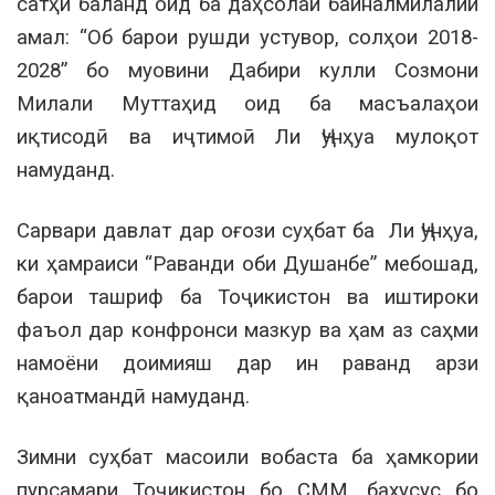
сатҳи баланд оид ба даҳсолаи байналмилалии
амал: “Об барои рушди устувор, солҳои 2018-
2028” бо муовини Дабири кулли Созмони
Милали Муттаҳид оид ба масъалаҳои
иқтисодӣ ва иҷтимоӣ Ли Ҷунҳуа мулоқот
намуданд.
Сарвари давлат дар оғози суҳбат ба Ли Ҷунҳуа,
ки ҳамраиси “Раванди оби Душанбе” мебошад,
барои ташриф ба Тоҷикистон ва иштироки
фаъол дар конфронси мазкур ва ҳам аз саҳми
намоёни доимияш дар ин раванд арзи
қаноатмандӣ намуданд.
Зимни суҳбат масоили вобаста ба ҳамкории
пурсамари Тоҷикистон бо СММ, бахусус бо