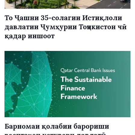
То Ҷашни 35-солагии Истиқлоли
давлатии Ҷумҳурии Тоҷикистон чӣ
қадар иншоот
Барномаи қолабии барориши