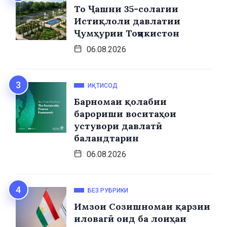
То Ҷашни 35-солагии
Истиқлоли давлатии
Ҷумҳурии Тоҷикистон
06.08.2026
ИҚТИСОД
Барномаи қолабии
барориши воситаҳои
устувори давлатӣ
баландтарин
06.08.2026
БЕЗ РУБРИКИ
Имзои Созишномаи қарзии
иловагӣ оид ба лоиҳаи