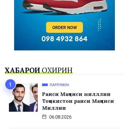
ХАБАРҲОИ
ОХИРИН
ПАРЛУМОН
Раиси Маҷлиси милллии
Тоҷикистон раиси Маҷлиси
Миллии
06.08.2026