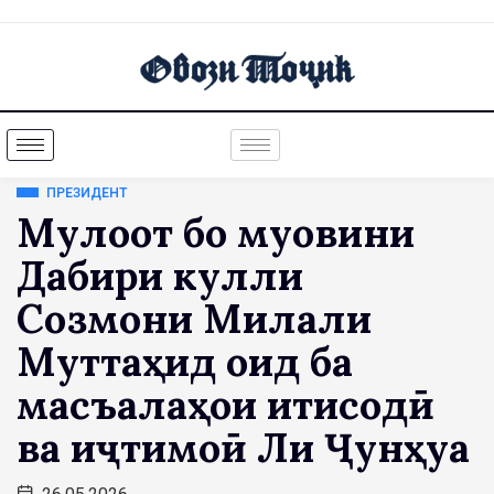
ПРЕЗИДЕНТ
Мулоқот бо муовини
Дабири кулли
Созмони Милали
Муттаҳид оид ба
масъалаҳои иқтисодӣ
ва иҷтимоӣ Ли Ҷунҳуа