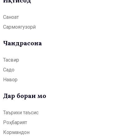
Иқтисод
Саноат
Сармоягузорӣ
Чандрасонаӣ
Тасвир
Садо
Навор
Дар бораи мо
Таърихи таъсис
Роҳбарият
Кормандон