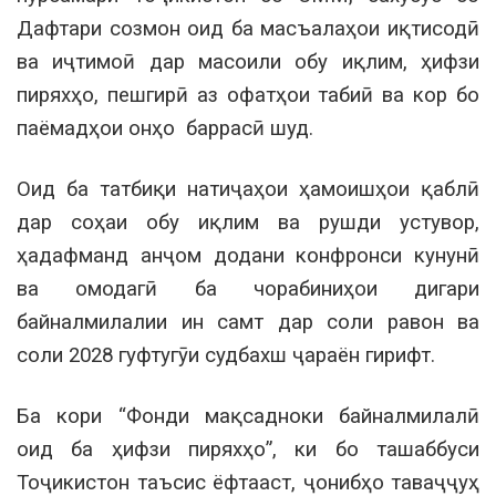
Дафтари созмон оид ба масъалаҳои иқтисодӣ
ва иҷтимоӣ дар масоили обу иқлим, ҳифзи
пиряхҳо, пешгирӣ аз офатҳои табиӣ ва кор бо
паёмадҳои онҳо баррасӣ шуд.
Оид ба татбиқи натиҷаҳои ҳамоишҳои қаблӣ
дар соҳаи обу иқлим ва рушди устувор,
ҳадафманд анҷом додани конфронси кунунӣ
ва омодагӣ ба чорабиниҳои дигари
байналмилалии ин самт дар соли равон ва
соли 2028 гуфтугӯи судбахш ҷараён гирифт.
Ба кори “Фонди мақсадноки байналмилалӣ
оид ба ҳифзи пиряхҳо”, ки бо ташаббуси
Тоҷикистон таъсис ёфтааст, ҷонибҳо таваҷҷуҳ