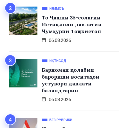
ИҶТИМОЪ
То Ҷашни 35-солагии
Истиқлоли давлатии
Ҷумҳурии Тоҷикистон
06.08.2026
ИҚТИСОД
Барномаи қолабии
барориши воситаҳои
устувори давлатӣ
баландтарин
06.08.2026
БЕЗ РУБРИКИ