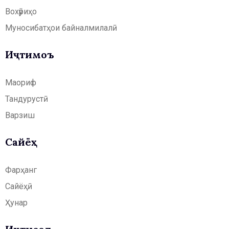
Вохӯриҳо
Муносибатҳои байналмилалӣ
Иҷтимоъ
Маориф
Тандурустӣ
Варзиш
Сайёҳӣ
Фарҳанг
Сайёҳӣ
Ҳунар