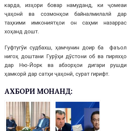
карда, изҳори бовар намуданд, ки ҷомеаи
ҷаҳонӣ ва созмонҳои байналмилалӣ дар
таҳкими имкониятҳои он саҳми назаррас
хоҳанд дошт.
Гуфтугӯи судбахш, ҳамчунин доир ба фаъол
нигоҳ доштани Гурӯҳи дӯстони об ва пиряхҳо
дар Ню-Йорк ва абзорҳои дигари рушди
ҳамкорӣ дар сатҳи ҷаҳонӣ, сурат гирифт.
АХБОРИ МОНАНД: