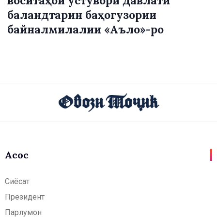
воситаҳои устувори давлатӣ
баландтарин баҳогузории
байналмилалии «Аъло»-ро
Асосӣ
Сиёсат
Президент
Парлумон