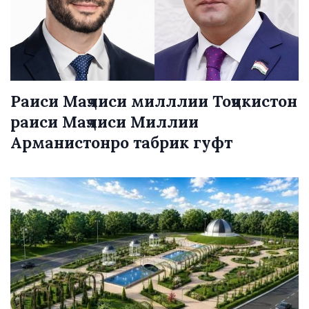
Раиси Маҷлиси милллии Тоҷикистон
раиси Маҷлиси Миллии
Арманистонро табрик гуфт