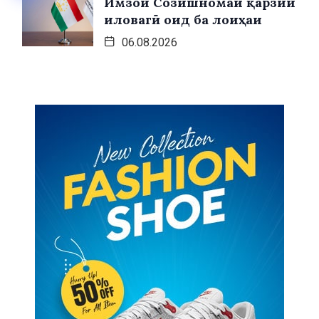
Имзои Созишномаи қарзии
иловагӣ оид ба лоиҳаи
06.08.2026