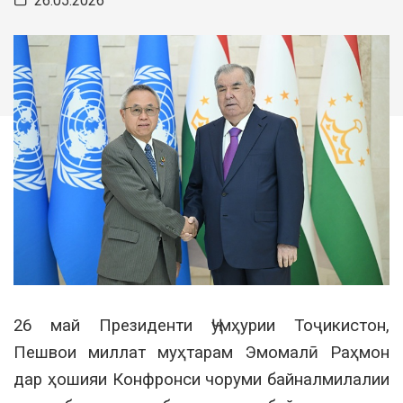
26.05.2026
26 май Президенти Ҷумҳурии Тоҷикистон,
Пешвои миллат муҳтарам Эмомалӣ Раҳмон
дар ҳошияи Конфронси чоруми байналмилалии