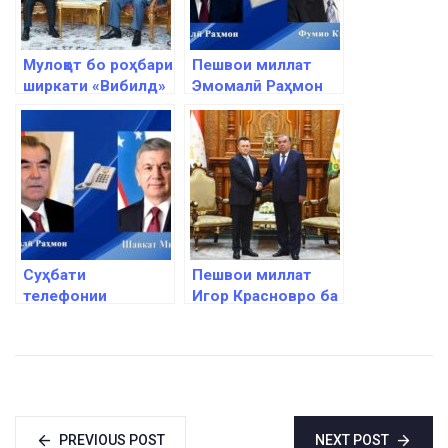
Мулоқот бо роҳбари
Пешвои миллат
ширкати «Вибилд»
Эмомалӣ Раҳмон
Пиетро Салини
ба Сарвазири
Ҷопон Фумио
Кисида барқияи
изҳори тасаллӣ
ирсол намуданд
Суҳбати
Пешвои миллат
телефонии
Игор Красновро ба
Эмомалӣ Раҳмон
ҳузур пазируфтанд
бо Шавкат
Мирзиёев
PREVIOUS POST
NEXT POST