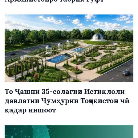
То Ҷашни 35-солагии Истиқлоли
давлатии Ҷумҳурии Тоҷикистон чӣ
қадар иншоот