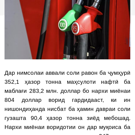
Дар нимсолаи аввали соли равон ба ҷумҳурӣ
352,1 ҳазор тонна маҳсулоти нафтӣ ба
маблағи 283,2 млн. доллар бо нархи миёнаи
804 доллар ворид гардидааст, ки ин
нишондиҳанда нисбат ба ҳамин давраи соли
гузашта 90,4 ҳазор тонна зиёд мебошад.
Нархи миёнаи воридотии он дар муқоиса ба