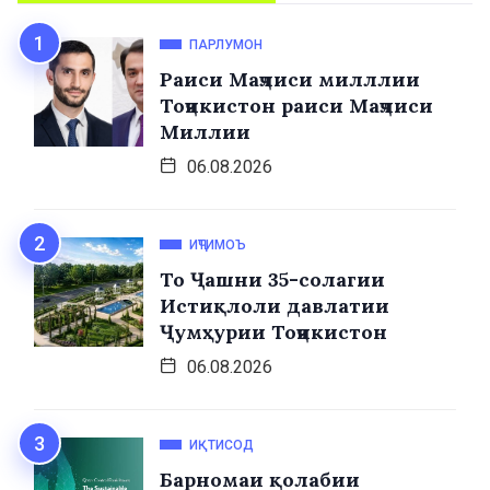
ПАРЛУМОН
Раиси Маҷлиси милллии
Тоҷикистон раиси Маҷлиси
Миллии
06.08.2026
ИҶТИМОЪ
То Ҷашни 35-солагии
Истиқлоли давлатии
Ҷумҳурии Тоҷикистон
06.08.2026
ИҚТИСОД
Барномаи қолабии