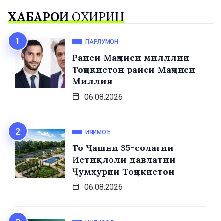
ХАБАРҲОИ
ОХИРИН
ПАРЛУМОН
Раиси Маҷлиси милллии
Тоҷикистон раиси Маҷлиси
Миллии
06.08.2026
ИҶТИМОЪ
То Ҷашни 35-солагии
Истиқлоли давлатии
Ҷумҳурии Тоҷикистон
06.08.2026