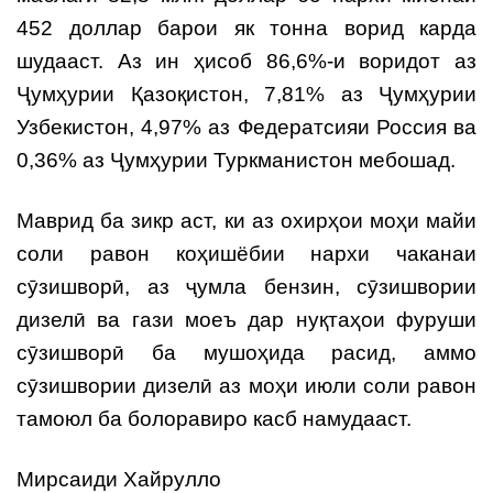
452 доллар барои як тонна ворид карда
шудааст. Аз ин ҳисоб 86,6%-и воридот аз
Ҷумҳурии Қазоқистон, 7,81% аз Ҷумҳурии
Узбекистон, 4,97% аз Федератсияи Россия ва
0,36% аз Ҷумҳурии Туркманистон мебошад.
Маврид ба зикр аст, ки аз охирҳои моҳи майи
соли равон коҳишёбии нархи чаканаи
сӯзишворӣ, аз ҷумла бензин, сӯзишвории
дизелӣ ва гази моеъ дар нуқтаҳои фуруши
сӯзишворӣ ба мушоҳида расид, аммо
сӯзишвории дизелӣ аз моҳи июли соли равон
тамоюл ба болоравиро касб намудааст.
Мирсаиди Хайрулло