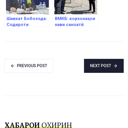
Шавкат Бобозода:
ВМКБ: корхонаҳои
Содироти
нави саноатӣ
маҳсулоти ватанӣ
таъсис меёбанд
афзоиш ёфтааст
PREVIOUS POST
NEXT POST
ХАБАРҲОИ
ОХИРИН