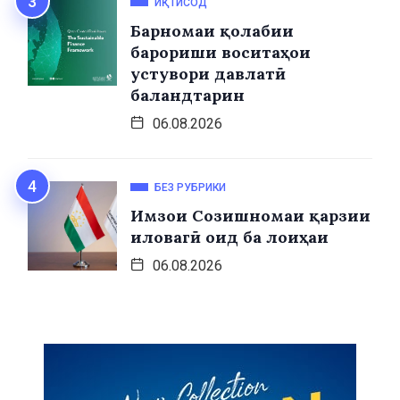
ИҚТИСОД
Барномаи қолабии
барориши воситаҳои
устувори давлатӣ
баландтарин
06.08.2026
БЕЗ РУБРИКИ
Имзои Созишномаи қарзии
иловагӣ оид ба лоиҳаи
06.08.2026