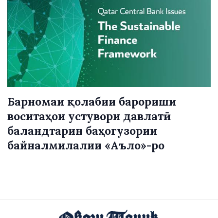
Барномаи қолабии барориши
воситаҳои устувори давлатӣ
баландтарин баҳогузории
байналмилалии «Аъло»-ро