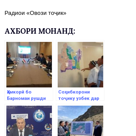
Радиои «Овози тоҷик»
АХБОРИ МОНАНД:
Ҳамкорӣ бо
Соҳибкорони
Барномаи рушди
тоҷику узбек дар
СММ дар Ҷумҳурии
ноҳияи Ашт боғҳои
Тоҷикистон
интенсивӣ бунёд
тақвият меёбад
мекунанд