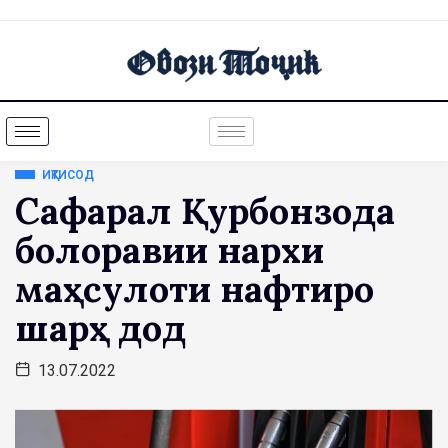
ИҚТИСОД
Сафаралӣ Қурбонзода
болоравии нархи
маҳсулоти нафтиро
шарҳ дод
13.07.2022