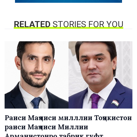
RELATED
STORIES FOR YOU
Раиси Маҷлиси милллии Тоҷикистон
раиси Маҷлиси Миллии
Арманистонро табрик гуфт