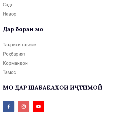
Садо
Навор
Дар бораи мо
Таърихи таъсис
Роҳбарият
Кормандон
Тамос
МО ДАР ШАБАКАҲОИ ИҶТИМОӢ