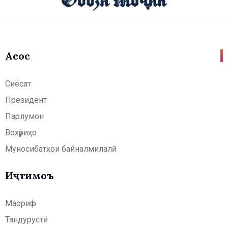
Асосӣ
Сиёсат
Президент
Парлумон
Вохӯриҳо
Муносибатҳои байналмилалӣ
Иҷтимоъ
Маориф
Тандурустӣ