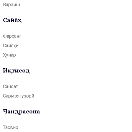
Варзиш
Сайёҳӣ
Фарҳанг
Сайёҳӣ
Ҳунар
Иқтисод
Саноат
Сармоягузорӣ
Чандрасонаӣ
Тасвир