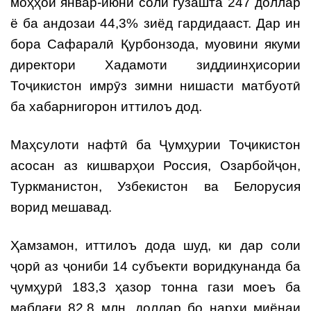
моҳҳои январ-июни соли гузашта 247 доллар
ё ба андозаи 44,3% зиёд гардидааст. Дар ин
бора Сафаралӣ Қурбонзода, муовини якуми
директори Хадамоти зиддиинҳисории
Тоҷикистон имрӯз зимни нишасти матбуотӣ
ба хабарнигорон иттилоъ дод.
Маҳсулоти нафтӣ ба Ҷумҳурии Тоҷикистон
асосан аз кишварҳои Россия, Озарбойҷон,
Туркманистон, Узбекистон ва Белорусия
ворид мешавад.
Ҳамзамон, иттилоъ дода шуд, ки дар соли
ҷорӣ аз ҷониби 14 субъекти воридкунанда ба
ҷумҳурӣ 183,3 ҳазор тонна гази моеъ ба
маблағи 82,8 млн. доллар бо нархи миёнаи