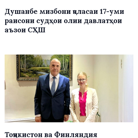
Душанбе мизбони ҷаласаи 17-уми
раисони судҳои олии давлатҳои
аъзои СҲШ
Тоҷикистон ва Финляндия