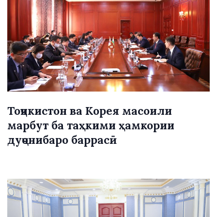
Тоҷикистон ва Корея масоили
марбут ба таҳкими ҳамкории
дуҷонибаро баррасӣ