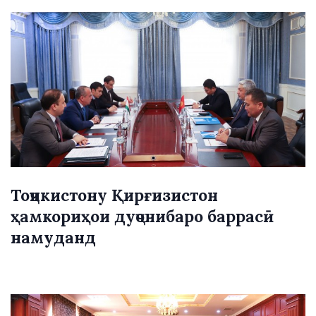
Тоҷикистону Қирғизистон
ҳамкориҳои дуҷонибаро баррасӣ
намуданд