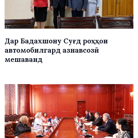
Дар Бадахшону Суғд роҳҳои
автомобилгард азнавсозӣ
мешаванд