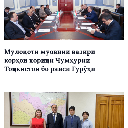
Мулоқоти муовини вазири
корҳои хориҷии Ҷумҳурии
Тоҷикистон бо раиси Гурӯҳи