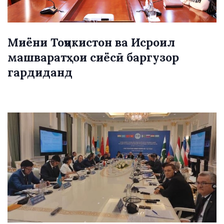
Миёни Тоҷикистон ва Исроил
машваратҳои сиёсӣ баргузор
гардиданд