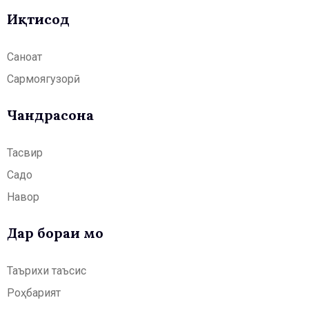
Иқтисод
Саноат
Сармоягузорӣ
Чандрасонаӣ
Тасвир
Садо
Навор
Дар бораи мо
Таърихи таъсис
Роҳбарият