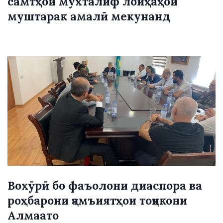
самтҳои мухталиф лоиҳаҳои
муштарак амалӣ мекунанд
Вохӯрӣ бо фаъолони диаспора ва
роҳбарони ҷамъиятҳои тоҷикони
Алмаато