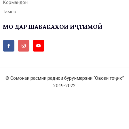
Кормандон
Тамос
МО ДАР ШАБАКАҲОИ ИҶТИМОӢ
© Сомонаи расмии радиои бурунмарзии “Овози тоҷик”
2019-2022