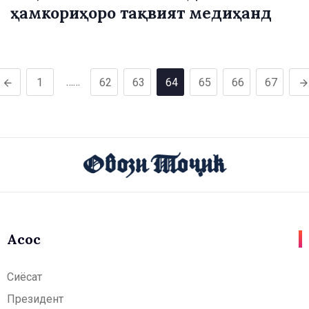
ҳамкориҳоро тақвият медиҳанд
……
1
62
63
64
65
66
67
Асосӣ
Сиёсат
Президент