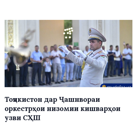
Тоҷикистон дар Ҷашнвораи
оркестрҳои низомии кишварҳои
узви СҲШ