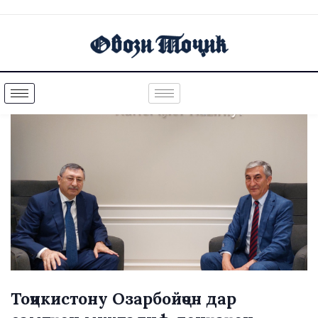
Тоҷикистону Озарбойҷон дар