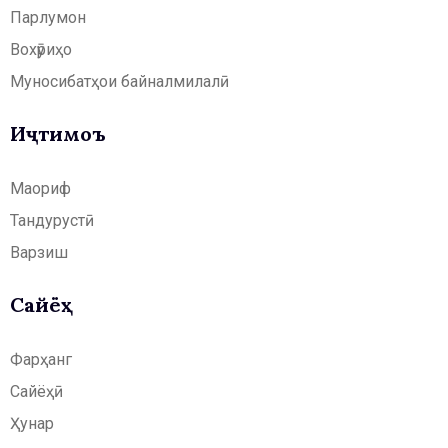
Парлумон
Вохӯриҳо
Муносибатҳои байналмилалӣ
Иҷтимоъ
Маориф
Тандурустӣ
Варзиш
Сайёҳӣ
Фарҳанг
Сайёҳӣ
Ҳунар