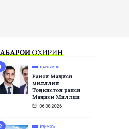
АБАРҲОИ
ОХИРИН
ПАРЛУМОН
Раиси Маҷлиси
милллии
Тоҷикистон раиси
Маҷлиси Миллии
06.08.2026
ИҶТИМОЪ