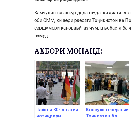
Ҳамчунин тазаккур дода шуда, ки ҳайати в
оби СММ, ки зери раёсати Тоҷикистон ва По
сершумори каноравӣ, аз ҷумла вобаста ба 
намуд.
АХБОРИ МОНАНД:
Таҷлили 30-солагии
Консули генералии
истиқрори
Тоҷикистон бо
муносибатҳои
фаъолони
дипломатӣ дар
диаспораи