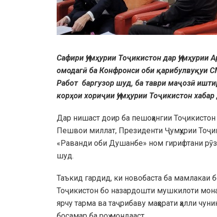
Сафири Ҷумҳурии Тоҷикистон дар Ҷумҳурии 
омодагӣ ба Конфронси оби қарибулвуқуи 
Работ баргузор шуд, ба таври маҷозӣ ишти
корҳои хориҷии Ҷумҳурии Тоҷикистон хабар 
Дар нишаст доир ба пешоҳангии Тоҷикистон 
Пешвои миллат, Президенти Ҷумҳурии Тоҷики
«Раванди оби Душанбе» ном гирифтани рӯз
шуд.
Таъкид гардид, ки новобаста ба мамлакаи б
Тоҷикистон бо назардошти мушкилоти монан
ярчу тарма ва таҷрибаву маҳорати ҳалли чун
босамар ба роҳ мондааст.