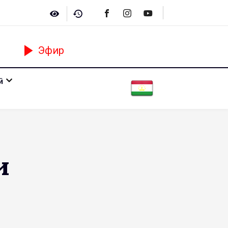
Эфир
ӣ
и