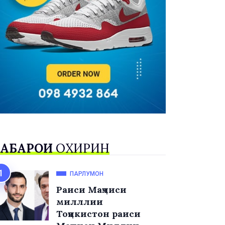
АБАРҲОИ
ОХИРИН
ПАРЛУМОН
Раиси Маҷлиси
милллии
Тоҷикистон раиси