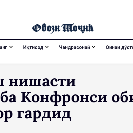
анг
Иқтисод
Чандрасонаӣ
Оинаи дӯст
ш нишасти
 ба Конфронси об
р гардид