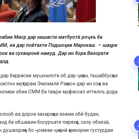
Арабии Миср дар нишасти матбуотӣ роҷеъ ба
СММ, ки дар пойтахти Подшоҳии Марокаш — шаҳри
рок ва суханронӣ намуд. Дар ин бора Вазорати
дод.
дар баррасии мушкилоти об дар ҷаҳон, ташаббусҳои
стон муҳтарам Эмомалӣ Раҳмон дар ин соҳа ва
номаи обии СММ ба таври муфассал иттилоъ дода
олооб ва дорои захираҳои азими обӣ будан,
д ба обшавии босуръати пиряхҳо, селу обхезӣ,
ин душвориҳо бо ҷомеаи ҷаҳонӣ ҳамкории густурдаи