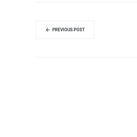
Вазорати
тоҷикони шаҳри
федеролии корҳои
Тараз вохӯрӣ
хориҷии Олмон
намуд
PREVIOUS POST