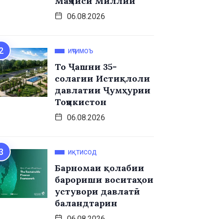
Маҷлиси Миллии
06.08.2026
ИҶТИМОЪ
То Ҷашни 35-
солагии Истиқлоли
давлатии Ҷумҳурии
Тоҷикистон
06.08.2026
ИҚТИСОД
Барномаи қолабии
барориши воситаҳои
устувори давлатӣ
баландтарин
06.08.2026