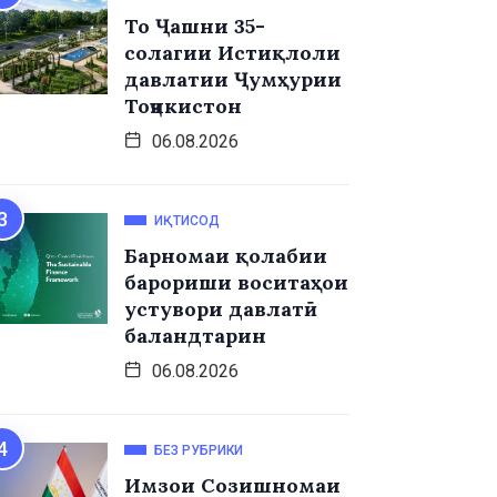
То Ҷашни 35-
солагии Истиқлоли
давлатии Ҷумҳурии
Тоҷикистон
06.08.2026
ИҚТИСОД
Барномаи қолабии
барориши воситаҳои
устувори давлатӣ
баландтарин
06.08.2026
БЕЗ РУБРИКИ
Имзои Созишномаи