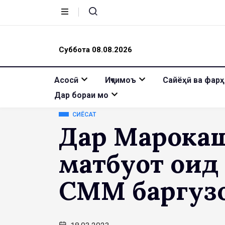
Суббота 08.08.2026
Асосӣ
Иҷтимоъ
Сайёҳӣ ва фарҳ
Дар бораи мо
СИЁСАТ
Дар Марока
матбуотӣ оид
СММ баргузо