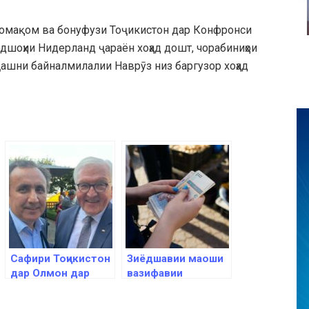
оломақом ва бонуфузи Тоҷикистон дар Конфронси
дшоҳии Нидерланд ҷараён хоҳад дошт, чорабиниҳои
ҷашни байналмилалии Наврӯз низ баргузор хоҳад
Сафири Тоҷикистон
Зиёдшавии маоши
дар Олмон дар
вазифавии
сафари шиносоӣ-
кормандони
иттилоотӣ ба
соҳаҳои маориф,