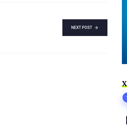
Бавария бо
илм, фарҳанг ва
Президенти
иҷтимоӣ
федеролӣ иштирок
намуд
NEXT POST
Х