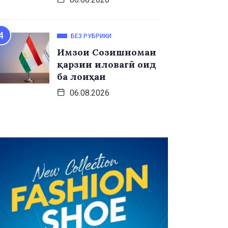
БЕЗ РУБРИКИ
Имзои Созишномаи
қарзии иловагӣ оид
ба лоиҳаи
06.08.2026