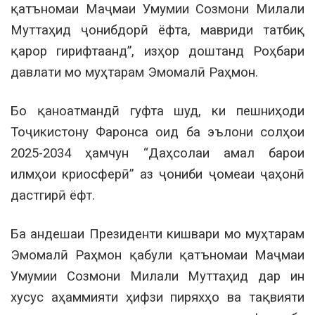
қатъномаи Маҷмаи Умумии Созмони Милали
Муттаҳид ҷонибдорӣ ёфта, мавриди татбиқ
қарор гирифтаанд”, изҳор доштанд Роҳбари
давлати мо муҳтарам Эмомалӣ Раҳмон.
Бо қаноатмандӣ гуфта шуд, ки пешниҳоди
Тоҷикистону Фаронса оид ба эълони солҳои
2025-2034 ҳамчун “Даҳсолаи амал барои
илмҳои криосферӣ” аз ҷониби ҷомеаи ҷаҳонӣ
дастгирӣ ёфт.
Ба андешаи Президенти кишвари мо муҳтарам
Эмомалӣ Раҳмон қабули қатъномаи Маҷмаи
Умумии Созмони Милали Муттаҳид дар ин
хусус аҳаммияти ҳифзи пиряхҳо ва тақвияти