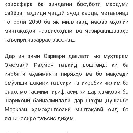
криосфера ба зиндагии босуботи мардуми
сайёра таҳдиди ҷиддӣ эҷод карда, метавонад
то соли 2050 ба як миллиард нафар аҳолии
минтақаҳои наздисоҳилӣ ва ҷазиракишварҳо
таъсири назаррас расонад.
Дар ин зимн Сарвари давлати мо муҳтарам
Эмомалӣ Раҳмон таъкид доштанд, ки ба
инобати аҳаммияти пиряхҳо ва бо мақсади
омӯзиши дақиқи таъсири тағйирёбии иқлим ба
онҳо, мо тасмим гирифтаем, ки дар ҳамкорӣ бо
шарикони байналмилалӣ дар шаҳри Душанбе
Маркази ҳамоҳангсозии минтақавӣ оид ба
яхшиносиро таъсис диҳем.