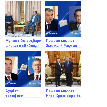
Мулоқот бо роҳбари
Пешвои миллат
ширкати «Вибилд»
Эмомалӣ Раҳмон
Пиетро Салини
ба Сарвазири
Ҷопон Фумио
Кисида барқияи
изҳори тасаллӣ
ирсол намуданд
Суҳбати
Пешвои миллат
телефонии
Игор Красновро ба
Эмомалӣ Раҳмон
ҳузур пазируфтанд
бо Шавкат