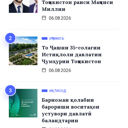
Тоҷикистон раиси Маҷлиси
Миллии
06.08.2026
ИҶТИМОЪ
То Ҷашни 35-солагии
Истиқлоли давлатии
Ҷумҳурии Тоҷикистон
06.08.2026
ИҚТИСОД
Барномаи қолабии
барориши воситаҳои
устувори давлатӣ
баландтарин