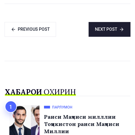
Мирзиёев
PREVIOUS POST
NEXT POST
ХАБАРҲОИ
ОХИРИН
ПАРЛУМОН
Раиси Маҷлиси милллии
Тоҷикистон раиси Маҷлиси
Миллии