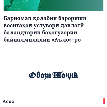
Барномаи қолабии барориши
воситаҳои устувори давлатӣ
баландтарин баҳогузории
байналмилалии «Аъло»-ро
Асосӣ