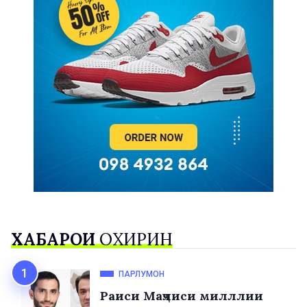
ХАБАРҲОИ
ОХИРИН
ПАРЛУМОН
Раиси Маҷлиси милллии