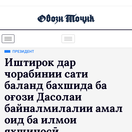
ПРЕЗИДЕНТ
Иштирок дар
чорабинии сатҳи
баланд бахшида ба
оғози Даҳсолаи
байналмилалии амал
оид ба илмҳои
яхшиносӣ