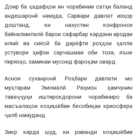
Доир ба ҳадафҳои ин чорабинии сатҳи баланд
андешаронӣ намуда, Сарвари давлат изҳор
доштанд, ки нахустин конфронси
байналмилалӣ барои сафарбар кардани иродаи
илмӣ ва сиёсӣ ба дарёфти роҳҳои ҳалли
устувори ҳифзи сарчашмаи оби тоза, яъне
пиряхҳо, заминаи мусоид фароҳам овард.
Аснои суханронӣ Роҳбари давлати мо
муҳтарам Эмомалӣ Раҳмон ҳамчунин
таваҷҷуҳи иштирокдорони чорабиниро ба
масъалаҳои коҳишёбии бесобиқаи криосфера
ҷалб намуданд.
Зикр карда шуд, ки раванди коҳишёбии