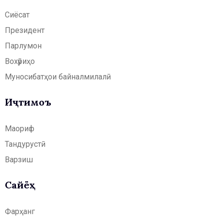
Сиёсат
Президент
Парлумон
Вохӯриҳо
Муносибатҳои байналмилалӣ
Иҷтимоъ
Маориф
Тандурустӣ
Варзиш
Сайёҳӣ
Фарҳанг