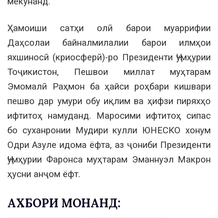
мекунанд.
Ҳамоиши сатҳи олӣ барои муаррифии
Даҳсолаи байналмилалии барои илмҳои
яхшиносӣ (криосферӣ)-ро Президенти Ҷумҳурии
Тоҷикистон, Пешвои миллат муҳтарам
Эмомалӣ Раҳмон ба ҳайси роҳбари кишвари
пешво дар умури обу иқлим ва ҳифзи пиряхҳо
ифтитоҳ намуданд. Маросими ифтитоҳ сипас
бо суханронии Мудири кулли ЮНЕСКО хонум
Одри Азуле идома ёфта, аз ҷониби Президенти
Ҷумҳурии Фаронса муҳтарам Эманнуэл Макрон
ҳусни анҷом ёфт.
АХБОРИ МОНАНД: