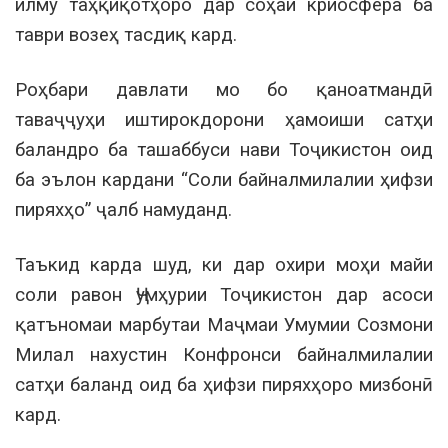
илму таҳқиқотҳоро дар соҳаи криосфера ба
таври возеҳ тасдиқ кард.
Роҳбари давлати мо бо қаноатмандӣ
таваҷҷуҳи иштирокдорони ҳамоиши сатҳи
баландро ба ташаббуси нави Тоҷикистон оид
ба эълон кардани “Соли байналмилалии ҳифзи
пиряхҳо” ҷалб намуданд.
Таъкид карда шуд, ки дар охири моҳи майи
соли равон Ҷумҳурии Тоҷикистон дар асоси
қатъномаи марбутаи Маҷмаи Умумии Созмони
Милал нахустин Конфронси байналмилалии
сатҳи баланд оид ба ҳифзи пиряхҳоро мизбонӣ
кард.