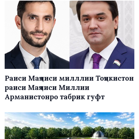
Раиси Маҷлиси милллии Тоҷикистон
раиси Маҷлиси Миллии
Арманистонро табрик гуфт