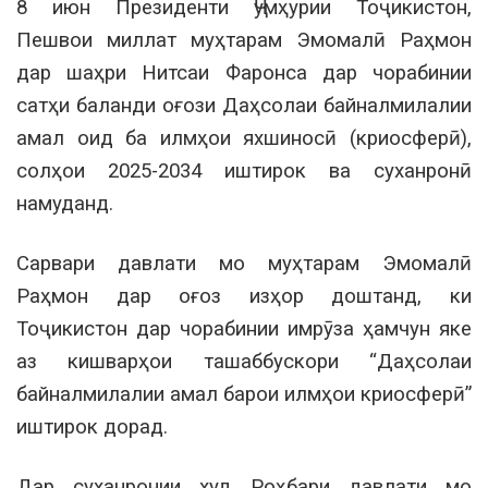
8 июн Президенти Ҷумҳурии Тоҷикистон,
Пешвои миллат муҳтарам Эмомалӣ Раҳмон
дар шаҳри Нитсаи Фаронса дар чорабинии
сатҳи баланди оғози Даҳсолаи байналмилалии
амал оид ба илмҳои яхшиносӣ (криосферӣ),
солҳои 2025-2034 иштирок ва суханронӣ
намуданд.
Сарвари давлати мо муҳтарам Эмомалӣ
Раҳмон дар оғоз изҳор доштанд, ки
Тоҷикистон дар чорабинии имрӯза ҳамчун яке
аз кишварҳои ташаббускори “Даҳсолаи
байналмилалии амал барои илмҳои криосферӣ”
иштирок дорад.
Дар суханронии худ Роҳбари давлати мо