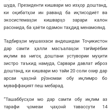
шуда, Президенти кишвари мо изҳор доштанд,
ки оқибатҳои ин раванд ба иқтисодиёт ва
экосистемаҳои кишварҳо зарари калон
расонида, ба ҳаёти одамон таҳдид менамоянд.
Тадбирҳои мушаххаси андешидаи Тоҷикистон
дар самти ҳалли масъалаҳои тағйирёбии
иқлим ва нигоҳ доштани устувории муҳити
зистро таъкид намуда, Сарвари давлат иброз
доштанд, ки кишвари мо тайи 20 соли охир дар
арсаи ҷаҳонӣ рӯзномаи обу иқлимро бо
муваффақият пеш мебарад.
“Ташаббусҳои мо дар самти обу иқлим аз
тарафи ҷомеаи ҷаҳонӣ тавассути 14