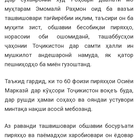
муҳтарам Эмомалӣ Раҳмон оид ба вазъи
ташвишовари тағйирёбии иқлим, таъсири он ба
муҳити зист, обшавии бесобиқаи пиряхҳо,
норасоии оби ошомиданӣ, ташаббусҳои
ҷаҳонии Тоҷикистон дар самти ҳалли ин
мушкилот андешаронӣ намуда, як қатор
пешниҳодҳо ба миён гузоштанд.
Таъкид гардид, ки то 60 фоизи пиряхҳои Осиёи
Марказӣ дар кӯҳсори Тоҷикистон воқеъ буда,
дар рушди ҳамаи соҳаҳо ва ояндаи устувори
минтақа нақши асосӣ мебозанд.
Аз раванди ташвишовари обшавии босуръати
пиряхҳо ва паёмадҳои харобиовари он ёдовар