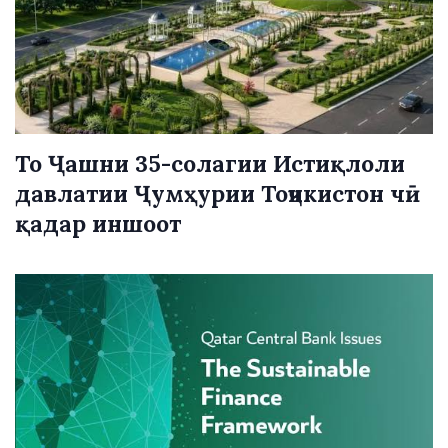
То Ҷашни 35-солагии Истиқлоли
давлатии Ҷумҳурии Тоҷикистон чӣ
қадар иншоот