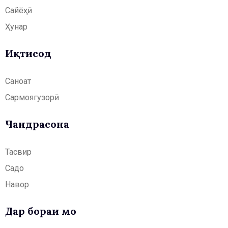
Сайёҳӣ
Ҳунар
Иқтисод
Саноат
Сармоягузорӣ
Чандрасонаӣ
Тасвир
Садо
Навор
Дар бораи мо