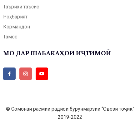
Таърихи таъсис
Роҳбарият
Кормандон
Тамос
МО ДАР ШАБАКАҲОИ ИҶТИМОӢ
© Сомонаи расмии радиои бурунмарзии “Овози тоҷик”
2019-2022