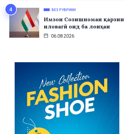
БЕЗ РУБРИКИ
Имзои Созишномаи қарзии
иловагӣ оид ба лоиҳаи
06.08.2026