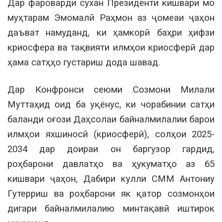
Дар фароварди сухан Президенти кишвари мо
муҳтарам Эмомалӣ Раҳмон аз ҷомеаи ҷаҳон
даъват намуданд, ки ҳамкорӣ баҳри ҳифзи
криосфера ва тақвияти илмҳои криосферӣ дар
ҳама сатҳҳо густариш дода шавад.
Дар Конфронси сеюми Созмони Милали
Муттаҳид оид ба уқёнус, ки чорабинии сатҳи
баланди оғози Даҳсолаи байналмилалии барои
илмҳои яхшиносӣ (криосферӣ), солҳои 2025-
2034 дар доираи он баргузор гардид,
роҳбарони давлатҳо ва ҳукуматҳо аз 65
кишвари ҷаҳон, Дабири кулли СММ Антониу
Гутерриш ва роҳбарони як қатор созмонҳои
дигари байналмилалию минтақавӣ иштирок