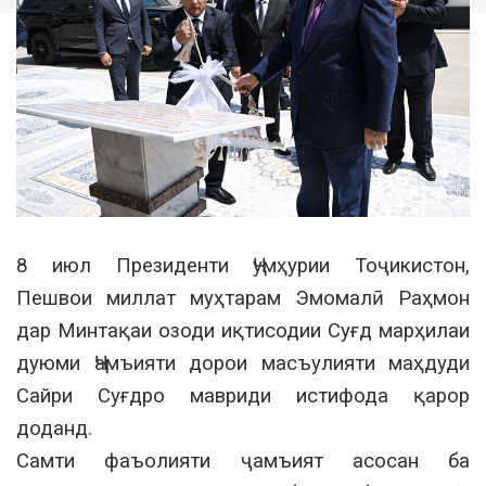
8 июл Президенти Ҷумҳурии Тоҷикистон,
Пешвои миллат муҳтарам Эмомалӣ Раҳмон
дар Минтақаи озоди иқтисодии Суғд марҳилаи
дуюми Ҷамъияти дорои масъулияти маҳдуди
Сайри Суғдро мавриди истифода қарор
доданд.
Самти фаъолияти ҷамъият асосан ба