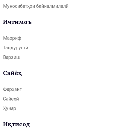
Муносибатҳои байналмилалӣ
Иҷтимоъ
Маориф
Тандурустӣ
Варзиш
Сайёҳӣ
Фарҳанг
Сайёҳӣ
Ҳунар
Иқтисод