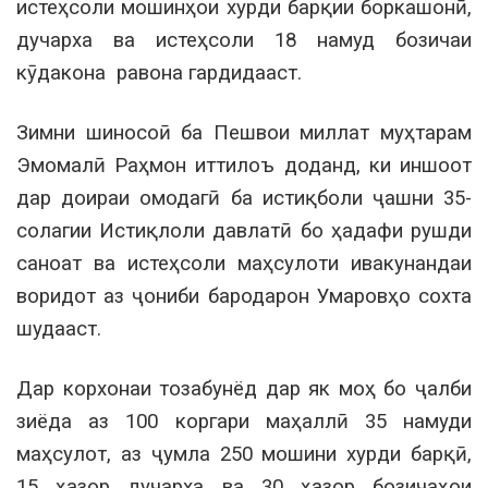
истеҳсоли мошинҳои хурди барқии боркашонӣ,
дучарха ва истеҳсоли 18 намуд бозичаи
кӯдакона равона гардидааст.
Зимни шиносоӣ ба Пешвои миллат муҳтарам
Эмомалӣ Раҳмон иттилоъ доданд, ки иншоот
дар доираи омодагӣ ба истиқболи ҷашни 35-
солагии Истиқлоли давлатӣ бо ҳадафи рушди
саноат ва истеҳсоли маҳсулоти ивакунандаи
воридот аз ҷониби бародарон Умаровҳо сохта
шудааст.
Дар корхонаи тозабунёд дар як моҳ бо ҷалби
зиёда аз 100 коргари маҳаллӣ 35 намуди
маҳсулот, аз ҷумла 250 мошини хурди барқӣ,
15 ҳазор дучарха ва 30 ҳазор бозичаҳои