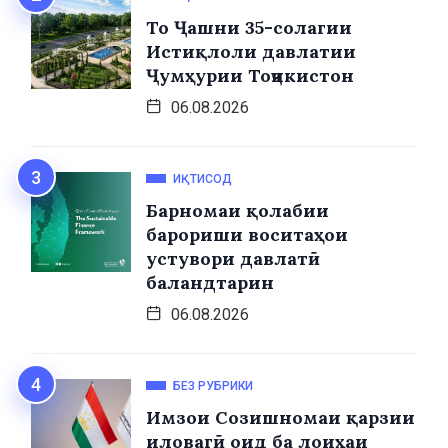
То Ҷашни 35-солагии
Истиқлоли давлатии
Ҷумҳурии Тоҷикистон
06.08.2026
ИҚТИСОД
Барномаи қолабии
барориши воситаҳои
устувори давлатӣ
баландтарин
06.08.2026
БЕЗ РУБРИКИ
Имзои Созишномаи қарзии
иловагӣ оид ба лоиҳаи