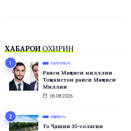
ХАБАРҲОИ
ОХИРИН
ПАРЛУМОН
Раиси Маҷлиси милллии
Тоҷикистон раиси Маҷлиси
Миллии
06.08.2026
ИҶТИМОЪ
То Ҷашни 35-солагии