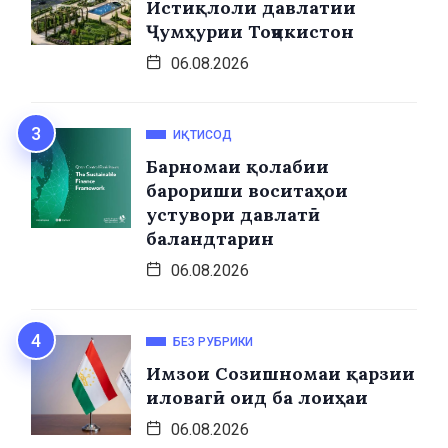
Истиқлоли давлатии
Ҷумҳурии Тоҷикистон
06.08.2026
ИҚТИСОД
Барномаи қолабии
барориши воситаҳои
устувори давлатӣ
баландтарин
06.08.2026
БЕЗ РУБРИКИ
Имзои Созишномаи қарзии
иловагӣ оид ба лоиҳаи
06.08.2026