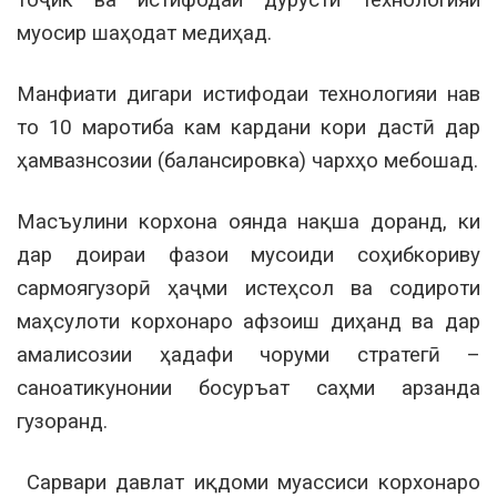
тоҷик ва истифодаи дурусти технологияи
муосир шаҳодат медиҳад.
Манфиати дигари истифодаи технологияи нав
то 10 маротиба кам кардани кори дастӣ дар
ҳамвазнсозии (балансировка) чархҳо мебошад.
Масъулини корхона оянда нақша доранд, ки
дар доираи фазои мусоиди соҳибкориву
сармоягузорӣ ҳаҷми истеҳсол ва содироти
маҳсулоти корхонаро афзоиш диҳанд ва дар
амалисозии ҳадафи чоруми стратегӣ –
саноатикунонии босуръат саҳми арзанда
гузоранд.
Сарвари давлат иқдоми муассиси корхонаро