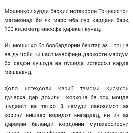
Мошинҳои хурди барқии истеҳсоли Тоҷикистон
метавонад бо як маротиба пур кардани барқ
100 километр масофа ҳаракат кунад.
Ин мошинҳо бо борбардории бештар аз 1 тонна
ва ду ҷойи нишаст мувофиқи дархости мардум
бо сақфи кушода ва пушида истеҳсол карда
мешаванд.
Ҳоло истеҳсоли қариб тамоми қисмҳои
дучарха дар дохили корхона ба роҳ монда
шудааст ва танҳо 3 намуди лавозимот аз
хориҷи кишвар воридот мегардад, ки ин аз
дараҷаи баланди кордонии мутахассисони