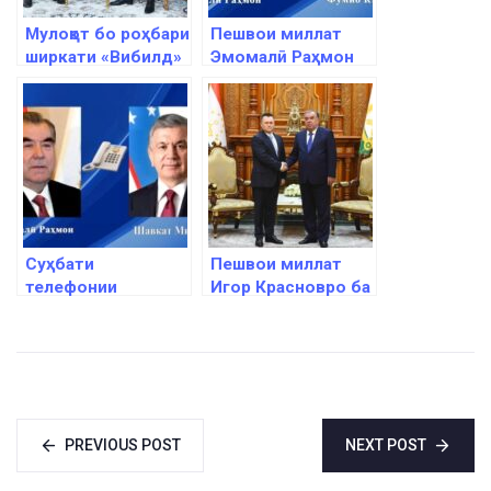
Мулоқот бо роҳбари
Пешвои миллат
ширкати «Вибилд»
Эмомалӣ Раҳмон
Пиетро Салини
ба Сарвазири
Ҷопон Фумио
Кисида барқияи
изҳори тасаллӣ
ирсол намуданд
Суҳбати
Пешвои миллат
телефонии
Игор Красновро ба
Эмомалӣ Раҳмон
ҳузур пазируфтанд
бо Шавкат
Мирзиёев
PREVIOUS POST
NEXT POST