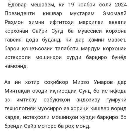
Ёдовар мешавем, ки 19 ноябри соли 2024
Президенти кишвар муҳтарам Эмомалӣ
Раҳмон зимни ифтитоҳи марҳилаи аввали
корхонаи Сайри Суғд ба муассиси корхона
тавсия дода буданд, ки дар ҳамин мавзеъ
барои қонеъсозии талаботи мардум корхонаи
истеҳсоли мошинҳои хурди барқиро бунёд
намоянд.
Аз ин хотир соҳибкор Мирзо Умаров дар
Минтақаи озоди иқтисодии Суғд бо истифода
аз имтиёзу сабукиҳои андозиву гумрукӣ
технологияи муосирро аз хориҷи кишвар ворид
карда, истеҳсоли мошинҳои хурди барқиро бо
бренди Сайр моторс ба роҳ монд.