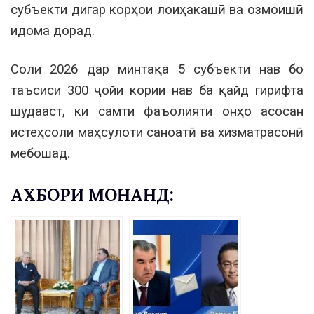
субъекти дигар корҳои лоиҳакашӣ ва озмоишӣ
идома дорад.
Соли 2026 дар минтақа 5 субъекти нав бо
таъсиси 300 ҷойи кории нав ба қайд гирифта
шудааст, ки самти фаъолияти онҳо асосан
истеҳсоли маҳсулоти саноатӣ ва хизматрасонӣ
мебошад.
АХБОРИ МОНАНД: