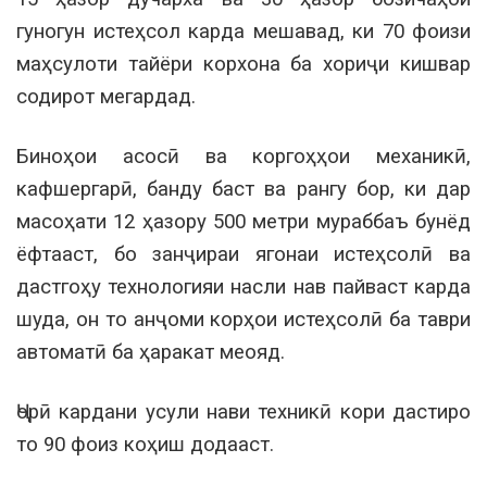
гуногун истеҳсол карда мешавад, ки 70 фоизи
маҳсулоти тайёри корхона ба хориҷи кишвар
содирот мегардад.
Биноҳои асосӣ ва коргоҳҳои механикӣ,
кафшергарӣ, банду баст ва рангу бор, ки дар
масоҳати 12 ҳазору 500 метри мураббаъ бунёд
ёфтааст, бо занҷираи ягонаи истеҳсолӣ ва
дастгоҳу технологияи насли нав пайваст карда
шуда, он то анҷоми корҳои истеҳсолӣ ба таври
автоматӣ ба ҳаракат меояд.
Ҷорӣ кардани усули нави техникӣ кори дастиро
то 90 фоиз коҳиш додааст.