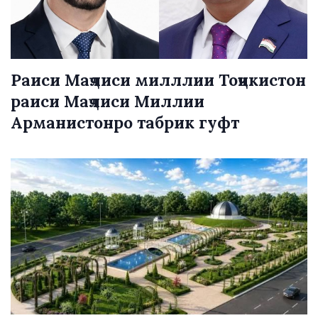
Раиси Маҷлиси милллии Тоҷикистон
раиси Маҷлиси Миллии
Арманистонро табрик гуфт