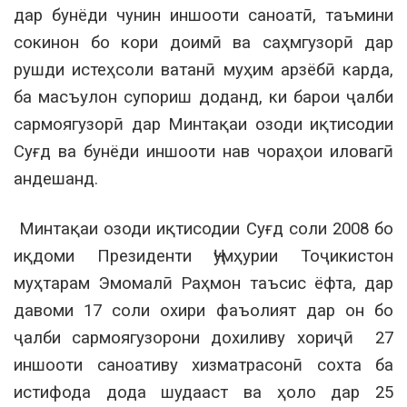
дар бунёди чунин иншооти саноатӣ, таъмини
сокинон бо кори доимӣ ва саҳмгузорӣ дар
рушди истеҳсоли ватанӣ муҳим арзёбӣ карда,
ба масъулон супориш доданд, ки барои ҷалби
сармоягузорӣ дар Минтақаи озоди иқтисодии
Суғд ва бунёди иншооти нав чораҳои иловагӣ
андешанд.
Минтақаи озоди иқтисодии Суғд соли 2008 бо
иқдоми Президенти Ҷумҳурии Тоҷикистон
муҳтарам Эмомалӣ Раҳмон таъсис ёфта, дар
давоми 17 соли охири фаъолият дар он бо
ҷалби сармоягузорони дохиливу хориҷӣ 27
иншооти саноативу хизматрасонӣ сохта ба
истифода дода шудааст ва ҳоло дар 25