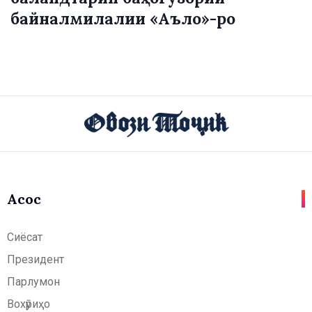
байналмилалии «Аъло»-ро
Асосӣ
Сиёсат
Президент
Парлумон
Вохӯриҳо