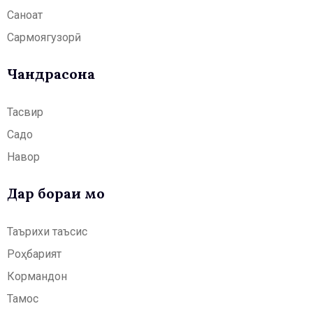
Саноат
Сармоягузорӣ
Чандрасонаӣ
Тасвир
Садо
Навор
Дар бораи мо
Таърихи таъсис
Роҳбарият
Кормандон
Тамос