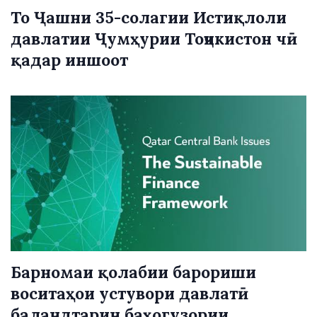
То Ҷашни 35-солагии Истиқлоли
давлатии Ҷумҳурии Тоҷикистон чӣ
қадар иншоот
Барномаи қолабии барориши
воситаҳои устувори давлатӣ
баландтарин баҳогузории