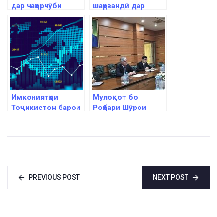
дар чаҳорчӯби
шаҳрвандӣ дар
ташаббуси “Як
раванди арзёбии
камарбанд, як роҳ”
иҷрои Стратегияи
миллии рушд
Имкониятҳои
Мулоқот бо
Тоҷикистон барои
Роҳбари Шӯрои
рушди воқеии
Ташаббуси
ММД дар соли
шаффофият дар
2025
соҳаҳои истихроҷ
PREVIOUS POST
NEXT POST