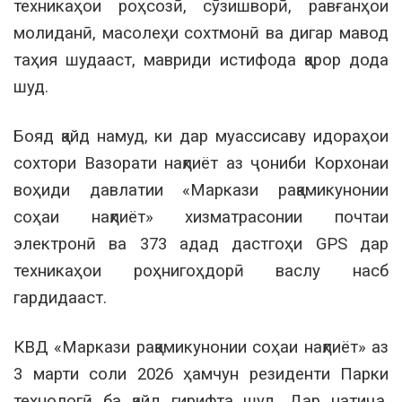
техникаҳои роҳсозӣ, сӯзишворӣ, равғанҳои
молиданӣ, масолеҳи сохтмонӣ ва дигар мавод
таҳия шудааст, мавриди истифода қарор дода
шуд.
Бояд қайд намуд, ки дар муассисаву идораҳои
сохтори Вазорати нақлиёт аз ҷониби Корхонаи
воҳиди давлатии «Маркази рақамикунонии
соҳаи нақлиёт» хизматрасонии почтаи
электронӣ ва 373 адад дастгоҳи GPS дар
техникаҳои роҳнигоҳдорӣ васлу насб
гардидааст.
КВД «Маркази рақамикунонии соҳаи нақлиёт» аз
3 марти соли 2026 ҳамчун резиденти Парки
технологӣ ба қайд гирифта шуд. Дар натиҷа,