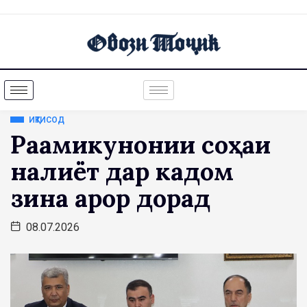
ИҚТИСОД
Рақамикунонии соҳаи
нақлиёт дар кадом
зина қарор дорад
08.07.2026