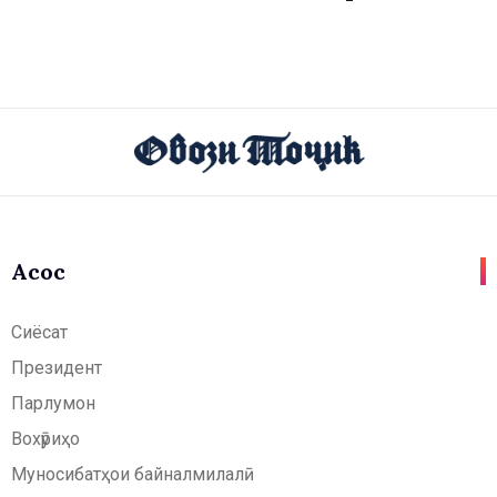
Асосӣ
Сиёсат
Президент
Парлумон
Вохӯриҳо
Муносибатҳои байналмилалӣ