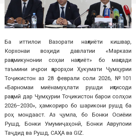
Ба иттилои Вазорати нақлиёти кишвар,
Корхонаи воҳиди давлатии «Маркази
рақамикунонии соҳаи нақлиёт» бо мақсади
таъмини иҷрои қарорҳои Ҳукумати Ҷумҳурии
Тоҷикистон аз 28 феврали соли 2026, №101
«Барномаи миёнамуҳлати рушди иқтисоди
рақамӣ дар Ҷумҳурии Тоҷикистон барои солҳои
2026–2030», ҳамкориро бо шарикони рушд ба
роҳ мондааст. Аз ҷумла, бо Бонки Осиёии
Рушд, Бонки Умумиҷаҳонӣ, Бонки Аврупоии
Таҷдид ва Рушд, САҲА ва GIZ.