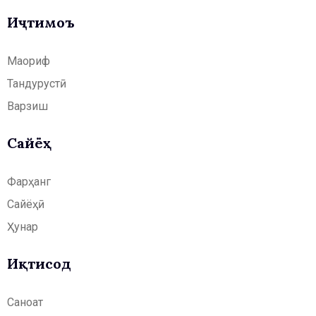
Иҷтимоъ
Маориф
Тандурустӣ
Варзиш
Сайёҳӣ
Фарҳанг
Сайёҳӣ
Ҳунар
Иқтисод
Саноат