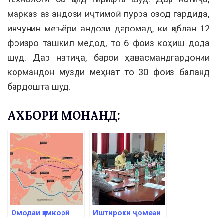
марказ аз андози иҷтимоӣ пурра озод гардида,
инчунин меъёри андози даромад, ки қаблан 12
фоизро ташкил медод, то 6 фоиз коҳиш дода
шуд. Дар натиҷа, барои ҳавасмандгардонии
кормандон музди меҳнат то 30 фоиз баланд
бардошта шуд.
АХБОРИ МОНАНД:
Омодаи ҳамкорӣ
Иштироки ҷомеаи