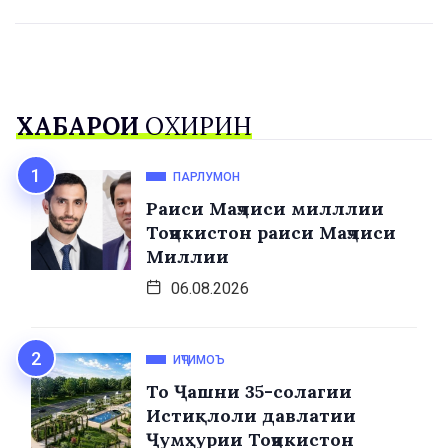
ХАБАРҲОИ
ОХИРИН
ПАРЛУМОН
Раиси Маҷлиси милллии
Тоҷикистон раиси Маҷлиси
Миллии
06.08.2026
ИҶТИМОЪ
То Ҷашни 35-солагии
Истиқлоли давлатии
Ҷумҳурии Тоҷикистон