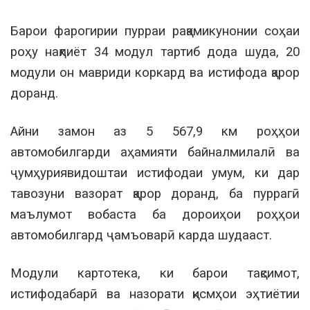
Барои фарогирии пурраи рақамикунонии соҳаи
роҳу нақлиёт 34 модул тартиб дода шуда, 20
модули он мавриди коркард ва истифода қарор
доранд.
Айни замон аз 5 567,9 км роҳҳои
автомобилгарди аҳамияти байналмилалӣ ва
ҷумҳуриявидоштаи истифодаи умум, ки дар
тавозуни вазорат қарор доранд, ба пуррагӣ
маълумот вобаста ба дороиҳои роҳҳои
автомобилгард ҷамъоварӣ карда шудааст.
Модули картотека, ки барои тақсимот,
истифодабарӣ ва назорати қисмҳои эҳтиётии