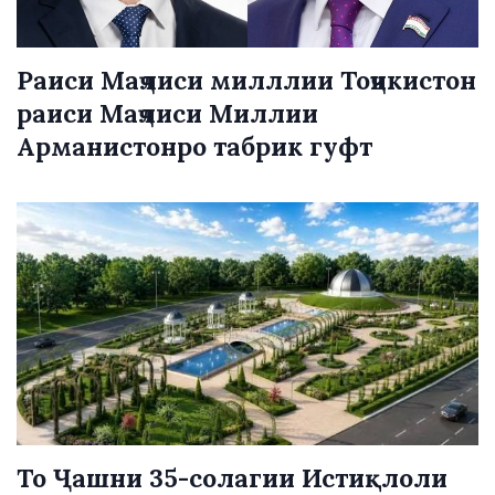
Раиси Маҷлиси милллии Тоҷикистон
раиси Маҷлиси Миллии
Арманистонро табрик гуфт
То Ҷашни 35-солагии Истиқлоли