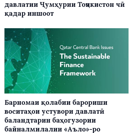
давлатии Ҷумҳурии Тоҷикистон чӣ
қадар иншоот
Барномаи қолабии барориши
воситаҳои устувори давлатӣ
баландтарин баҳогузории
байналмилалии «Аъло»-ро