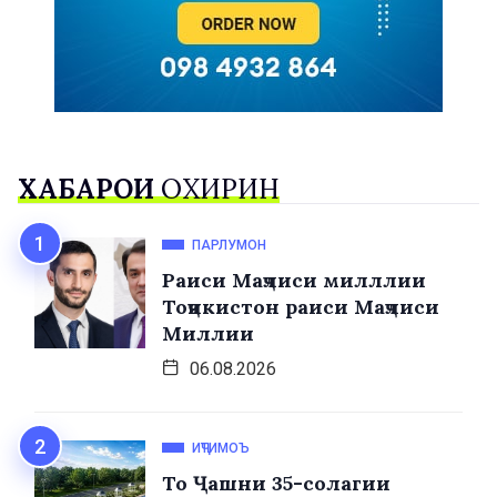
ХАБАРҲОИ
ОХИРИН
ПАРЛУМОН
Раиси Маҷлиси милллии
Тоҷикистон раиси Маҷлиси
Миллии
06.08.2026
ИҶТИМОЪ
То Ҷашни 35-солагии