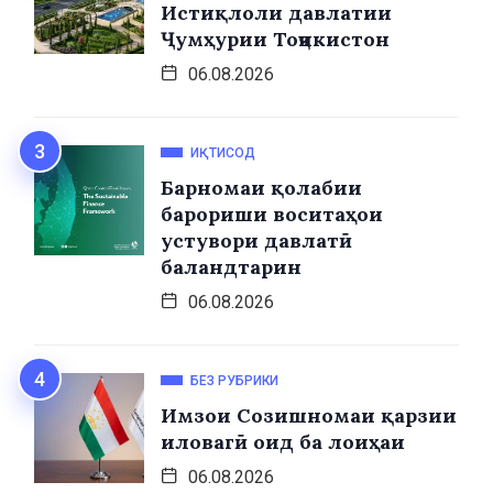
Истиқлоли давлатии
Ҷумҳурии Тоҷикистон
06.08.2026
ИҚТИСОД
Барномаи қолабии
барориши воситаҳои
устувори давлатӣ
баландтарин
06.08.2026
БЕЗ РУБРИКИ
Имзои Созишномаи қарзии
иловагӣ оид ба лоиҳаи
06.08.2026