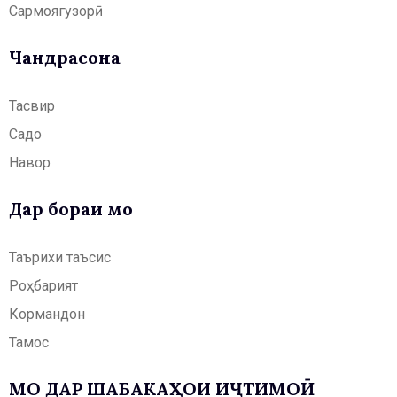
Сармоягузорӣ
Чандрасонаӣ
Тасвир
Садо
Навор
Дар бораи мо
Таърихи таъсис
Роҳбарият
Кормандон
Тамос
МО ДАР ШАБАКАҲОИ ИҶТИМОӢ