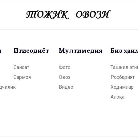
м
Иқтисодиёт
Мултимедия
Биз ҳақ
Саноат
Фото
Ташкил эти
Сармоя
Овоз
Роҳбарият
дчилик
Видео
Ходимлар
Алоқа