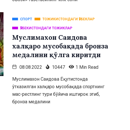
СПОРТ
ТОЖИКИСТОНДАГИ ӮЗБЕКЛАР
ӮЗБЕКИСТОНДАГИ ТОЖИКЛАР
Муслимахон Саидова
халқаро мусобақада бронза
медалини қўлга киритди
08.08.2022
10447
1 Min Read
Муслимахон Саидова Ёқутистонда
ўтказилган халқаро мусобақада спортнинг
мас-рестлинг тури бўйича иштирок этиб,
бронза медалини