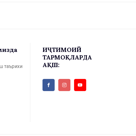
имизда
ИҶТИМОИЙ
ТАРМОҚЛАРДА
АҚШ:
ш таърихи