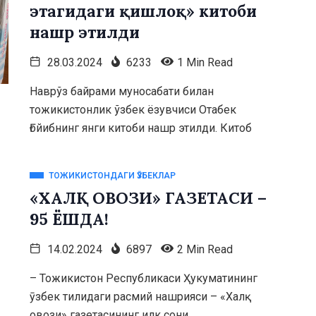
этагидаги қишлоқ» китоби
нашр этилди
28.03.2024
6233
1 Min Read
Наврўз байрами муносабати билан
тожикистонлик ўзбек ёзувчиси Отабек
Ғойибнинг янги китоби нашр этилди. Китоб
ТОЖИКИСТОНДАГИ ӮЗБЕКЛАР
«ХАЛҚ ОВОЗИ» ГАЗЕТАСИ –
95 ЁШДА!
14.02.2024
6897
2 Min Read
– Тожикистон Республикаси Ҳукуматининг
ӯзбек тилидаги расмий нашрияси – «Халқ
овози» газетасининг илк сони