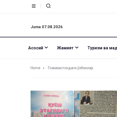
Juma 07.08.2026
Асосий
Жамият
Туризм ва ма
Home
Тожикистондаги ӯзбеклар