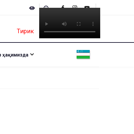
Тирик
з ҳақимизда