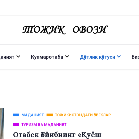
даният
Купмаротаба
Дӯстлик кӯзгуси
Би
МАДАНИЯТ
ТОЖИКИСТОНДАГИ ӮЗБЕКЛАР
ТУРИЗМ ВА МАДАНИЯТ
Отабек Ғойибнинг «Қуёш