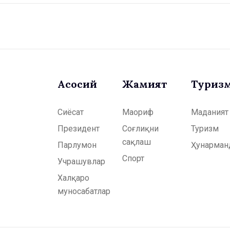
Асосий
Жамият
Туриз
Сиёсат
Маориф
Маданият
Президент
Соғлиқни
Туризм
сақлаш
Парлумон
Ҳунарман
Спорт
Учрашувлар
Халқаро
муносабатлар