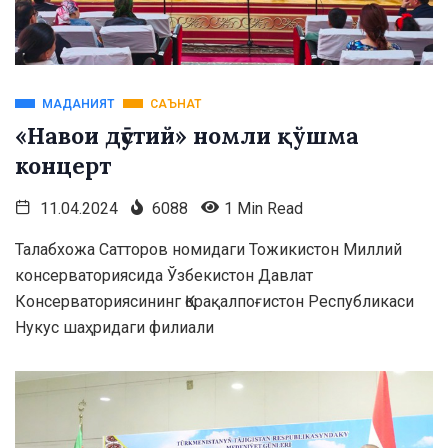
МАДАНИЯТ
САЪНАТ
«Навои дӯстий» номли қўшма
концерт
11.04.2024
6088
1 Min Read
Талабхожа Сатторов номидаги Тожикистон Миллий
консерваториясида Ўзбекистон Давлат
Консерваториясининг Қорақалпоғистон Республикаси
Нукус шаҳридаги филиали