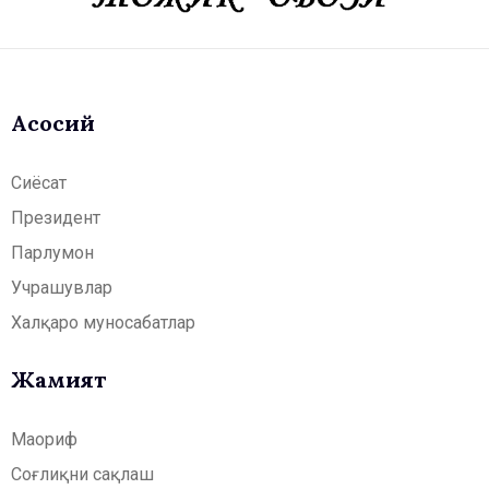
Асосий
Сиёсат
Президент
Парлумон
Учрашувлар
Халқаро муносабатлар
Жамият
Маориф
Соғлиқни сақлаш