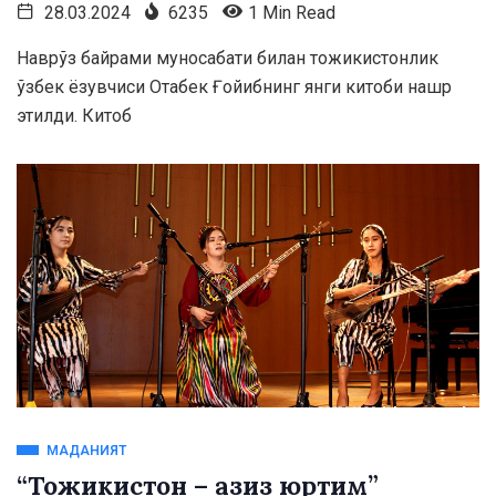
28.03.2024
6235
1 Min Read
Наврўз байрами муносабати билан тожикистонлик
ўзбек ёзувчиси Отабек Ғойибнинг янги китоби нашр
этилди. Китоб
МАДАНИЯТ
“Тожикистон – азиз юртим”