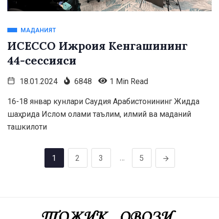
МАДАНИЯТ
ИСЕСCО Ижроия Кенгашининг
44-сессияси
18.01.2024
6848
1 Min Read
16-18 январ кунлари Саудия Арабистонининг Жидда
шаҳрида Ислом олами таълим, илмий ва маданий
ташкилоти
…
1
2
3
5