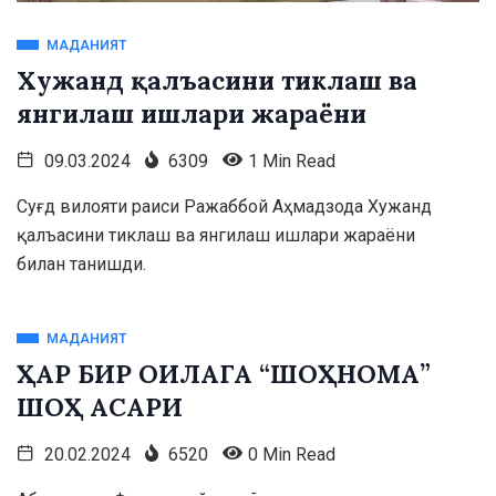
МАДАНИЯТ
Хужанд қалъасини тиклаш ва
янгилаш ишлари жараёни
09.03.2024
6309
1 Min Read
Суғд вилояти раиси Ражаббой Аҳмадзода Хужанд
қалъасини тиклаш ва янгилаш ишлари жараёни
билан танишди.
МАДАНИЯТ
ҲАР БИР ОИЛАГА “ШОҲНОМА”
ШОҲ АСАРИ
20.02.2024
6520
0 Min Read