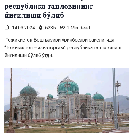
республика танловининг
йиғилиши бўлиб
14.03.2024
6235
1 Min Read
Тожикистон Бош вазири ўринбосари раислигида
“Тожикистон – азиз юртим” республика танловининг
йиғилиши бўлиб ўтди.