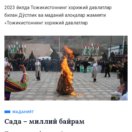
2023 йилда Тожикистоннинг хорижий давлатлар
билан Дўстлик ва маданий алоқалар жамияти
«Тожикистоннинг хорижий давлатлар
МАДАНИЯТ
Сада – миллий байрам