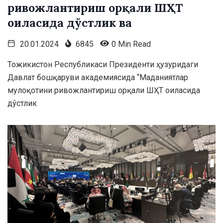
ривожлантириш орқали ШҲТ
оиласида дўстлик ва
20.01.2024
6845
0 Min Read
Тожикистон Республикаси Президенти ҳузуридаги
Давлат бошқаруви академиясида “Маданиятлар
мулоқотини ривожлантириш орқали ШҲТ оиласида
дўстлик