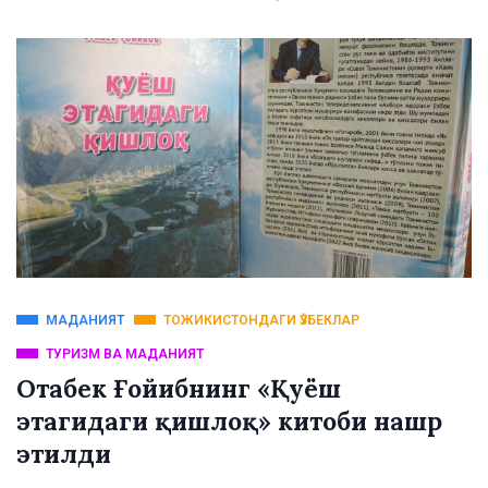
МАДАНИЯТ
ТОЖИКИСТОНДАГИ ӮЗБЕКЛАР
ТУРИЗМ ВА МАДАНИЯТ
Отабек Ғойибнинг «Қуёш
этагидаги қишлоқ» китоби нашр
этилди