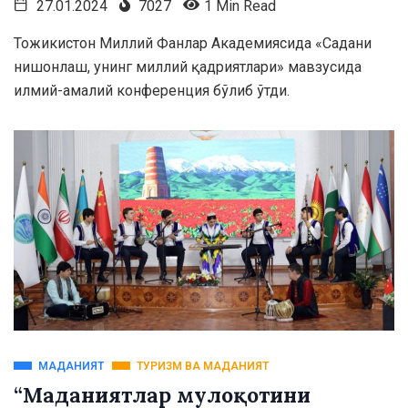
27.01.2024
7027
1 Min Read
Тожикистон Миллий Фанлар Академиясида «Садани
нишонлаш, унинг миллий қадриятлари» мавзусида
илмий-амалий конференция бўлиб ўтди.
МАДАНИЯТ
ТУРИЗМ ВА МАДАНИЯТ
“Маданиятлар мулоқотини