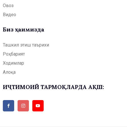
Овоз
Видео
Биз ҳақимизда
Ташкил этиш таърихи
Роҳбарият
Ходимлар
Алоқа
ИҶТИМОИЙ ТАРМОҚЛАРДА АҚШ: