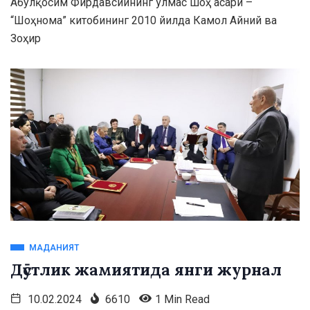
Абулқосим Фирдавсийнинг ўлмас шоҳ асари –
“Шоҳнома” китобининг 2010 йилда Камол Айний ва
Зоҳир
МАДАНИЯТ
Дӯстлик жамиятида янги журнал
10.02.2024
6610
1 Min Read