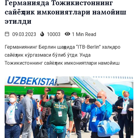
Германияда Тожикистоннинг
сайёҳлик имкониятлари намойиш
этилди
09.03.2023
10003
1 Min Read
Германиянинг Берлин шаҳрида “ITB-Berlin” халқаро
сайёҳлик кўргазмаси бўлиб ўтди. Унда
Тожикистоннинг сайёҳлик имкониятлари намойиш