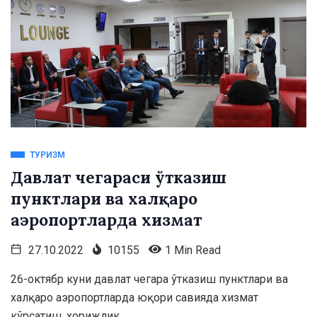
ТУРИЗМ
Давлат чегараси ўтказиш
пунктлари ва халқаро
аэропортларда хизмат
27.10.2022
10155
1 Min Read
26-октябр куни давлат чегара ўтказиш пунктлари ва
халқаро аэропортларда юқори савияда хизмат
кўрсатиш, хорижлик