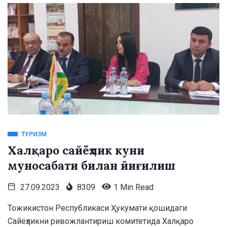
ТУРИЗМ
Халқаро сайёҳлик куни
муносабати билан йиғилиш
27.09.2023
8309
1 Min Read
Тожикистон Республикаси Ҳукумати қошидаги
Сайёҳликни ривожлантириш комитетида Халқаро