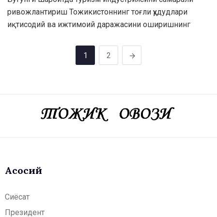
ривожлантириш Тожикистоннинг тоғли ҳудудлари
иқтисодий ва ижтимоий даражасини оширишнинг
1
2
Асосий
Сиёсат
Президент