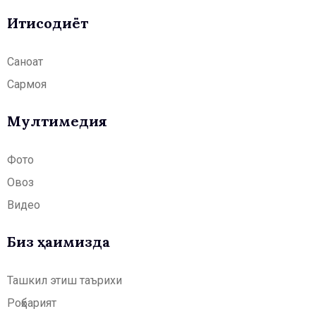
Иқтисодиёт
Саноат
Сармоя
Мултимедия
Фото
Овоз
Видео
Биз ҳақимизда
Ташкил этиш таърихи
Роҳбарият