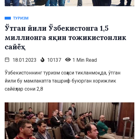
ТУРИЗМ
Ўтган йили Ўзбекистонга 1,5
миллионга яқин тожикистонлик
сайёҳ
18.01.2023
10137
1 Min Read
Ўзбекистоннинг туризм соҳаси тикланмоқда, ўтган
йили бу мамлакатга ташриф буюрган хорижлик
сайёҳлар сони 2,8