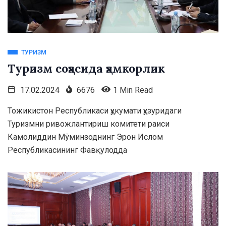
ТУРИЗМ
Туризм соҳасида ҳамкорлик
17.02.2024
6676
1 Min Read
Тожикистон Республикаси ҳукумати ҳузуридаги
Туризмни ривожлантириш комитети раиси
Камолиддин Мўминзоднинг Эрон Ислом
Республикасининг Фавқулодда