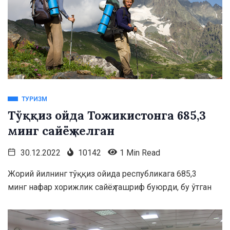
ТУРИЗМ
Тўққиз ойда Тожикистонга 685,3
минг сайёҳ келган
30.12.2022
10142
1 Min Read
Жорий йилнинг тўққиз ойида республикага 685,3
минг нафар хорижлик сайёҳ ташриф буюрди, бу ўтган