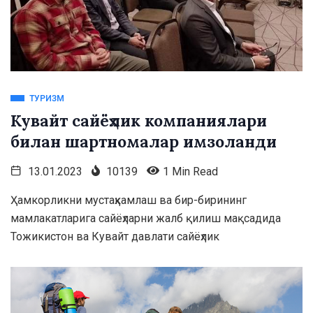
ТУРИЗМ
Кувайт сайёҳлик компаниялари
билан шартномалар имзоланди
13.01.2023
10139
1 Min Read
Ҳамкорликни мустаҳкамлаш ва бир-бирининг
мамлакатларига сайёҳларни жалб қилиш мақсадида
Тожикистон ва Кувайт давлати сайёҳлик