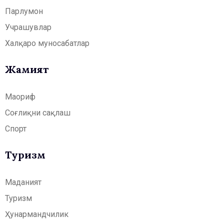
Парлумон
Учрашувлар
Халқаро муносабатлар
Жамият
Маориф
Соғлиқни сақлаш
Спорт
Туризм
Маданият
Туризм
Ҳунармандчилик