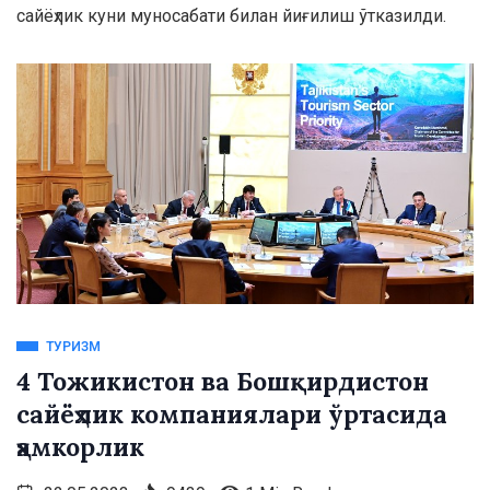
сайёҳлик куни муносабати билан йиғилиш ўтказилди.
ТУРИЗМ
4 Тожикистон ва Бошқирдистон
сайёҳлик компаниялари ўртасида
ҳамкорлик