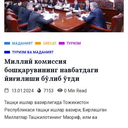
МАДАНИЯТ
СИЁСАТ
ТУРИЗМ
ТУРИЗМ ВА МАДАНИЯТ
Миллий комиссия
бошқарувининг навбатдаги
йиғилиши бўлиб ўтди
13.01.2024
7153
0 Min Read
Ташқи ишлар вазирлигида Тожикистон
Республикаси ташқи ишлар вазири, Бирлашган
Миллатлар Ташкилотининг Маориф, илм ва