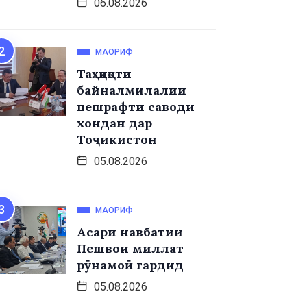
06.08.2026
МАОРИФ
Таҳқиқоти
байналмилалии
пешрафти саводи
хондан дар
Тоҷикистон
05.08.2026
МАОРИФ
Асари навбатии
Пешвои миллат
рӯнамоӣ гардид
05.08.2026