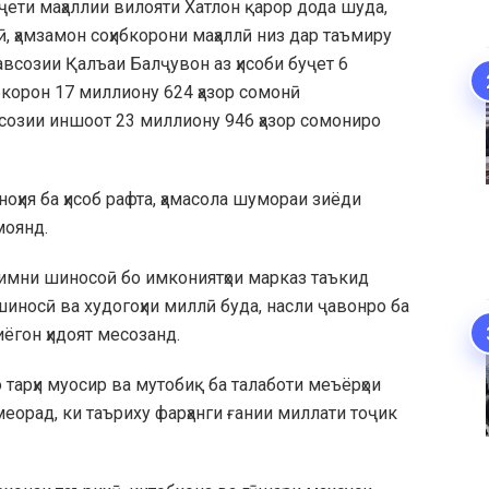
ети маҳаллии вилояти Хатлон қарор дода шуда,
, ҳамзамон соҳибкорони маҳаллӣ низ дар таъмиру
авсозии Қалъаи Балҷувон аз ҳисоби буҷет 6
ибкорон 17 миллиону 624 ҳазор сомонӣ
созии иншоот 23 миллиону 946 ҳазор сомониро
оҳия ба ҳисоб рафта, ҳамасола шумораи зиёди
моянд.
имни шиносоӣ бо имкониятҳои марказ таъкид
шиносӣ ва худогоҳии миллӣ буда, насли ҷавонро ба
ёгон ҳидоят месозанд.
тарҳи муосир ва мутобиқ ба талаботи меъёрҳои
еорад, ки таъриху фарҳанги ғании миллати тоҷик