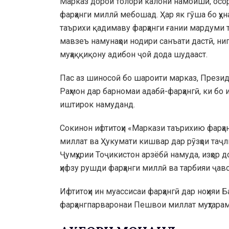
Марказ дорои толори калони намоишӣ, осор
фарҳанги миллӣ мебошад. Ҳар як гӯша бо ҳу
таърихи қадимаву фарҳанги ғании мардуми 
мавзеъ намунаҳои нодири санъати дастӣ, ниг
муҳаққиқону адибон ҷой дода шудааст.
Пас аз шиносоӣ бо шароити марказ, Презид
Раҳмон дар барномаи адабӣ-фарҳангӣ, ки бо и
иштирок намуданд.
Сокинон ифтитоҳи «Маркази таърихию фарҳа
миллат ва Ҳукумати кишвар дар рӯзҳои таҷ
Ҷумҳурии Тоҷикистон арзёбӣ намуда, изҳор д
ҳифзу рушди фарҳанги миллӣ ва тарбияи ҷаво
Ифтитоҳи ин муассисаи фарҳангӣ дар ноҳияи 
фарҳангпарваронаи Пешвои миллат муҳтара