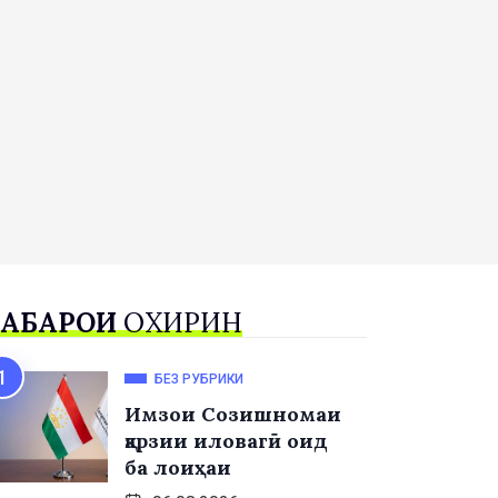
АБАРҲОИ
ОХИРИН
БЕЗ РУБРИКИ
Имзои Созишномаи
қарзии иловагӣ оид
ба лоиҳаи