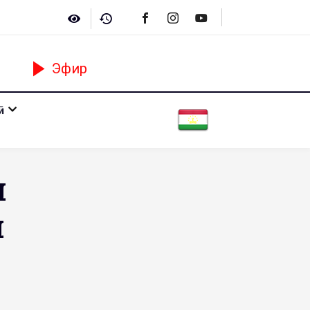
Эфир
ӣ
и
и