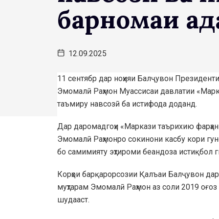
барномаи ад
12.09.2025
11 сентябр дар ноҳияи Балҷувон Президент
Эмомалӣ Раҳмон Муассисаи давлатии «Марк
таъмиру навсозӣ ба истифода доданд.
Дар даромадгоҳи «Маркази таърихию фарҳа
Эмомалӣ Раҳмонро сокинони касбу кори гуног
бо самимияту эҳтироми беандоза истиқбол 
Корҳои барқарорсозии Қалъаи Балҷувон дар
муҳтарам Эмомалӣ Раҳмон аз соли 2019 оғоз
шудааст.