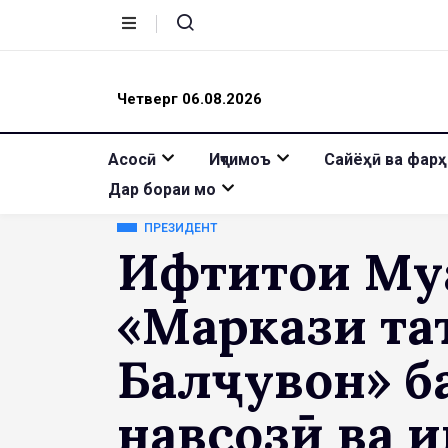
Четверг 06.08.2026
Асосӣ
Иҷтимоъ
Сайёҳӣ ва фарҳ
Дар бораи мо
ПРЕЗИДЕНТ
Ифтитоҳи Му
«Маркази та
Балҷувон» б
навсозӣ ва 