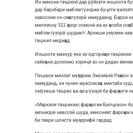
Ин макони таърихӣ дар рўйхати иншооти буҷ
дар баробари маблағгузории буҷети вилоятӣ
навсозии он саҳмгузорӣ намудаанд. Барои н
миллиону 322 ҳазор сомонӣ ва аз ҳисоби соҳ
маблағгузорӣ шудааст. Арзиши умумии нав
ташкил медиҳад.
Иншооти мазкур яке аз ёдгориҳои таърихии н
сайёҳони дохилию хориҷӣ аз он дидан мена
Пешвои миллат муҳтарам Эмомалӣ Раҳмон з
намуданд, ки чунин муассисаҳо мактаби худ
омӯзиши таърих ва арҷгузорӣ ба фарҳанги ни
«Маркази таърихию фарҳангии Балҷувон» бо 
меъморӣ навсозӣ шуда, имконият фароҳам м
ба таври шоиста муаррифӣ гардад.