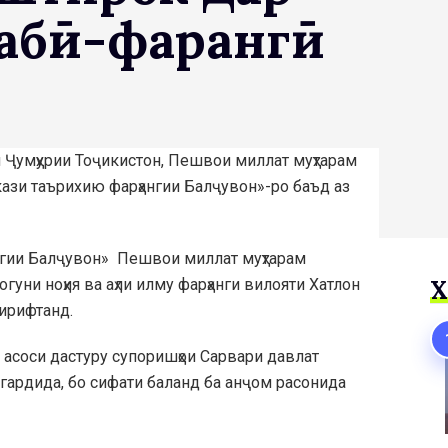
абӣ-фарҳангӣ
и Ҷумҳурии Тоҷикистон, Пешвои миллат муҳтарам
ази таърихию фарҳангии Балҷувон»-ро баъд аз
нгии Балҷувон» Пешвои миллат муҳтарам
уни ноҳия ва аҳли илму фарҳанги вилояти Хатлон
Х
гирифтанд.
 асоси дастуру супоришҳои Сарвари давлат
 гардида, бо сифати баланд ба анҷом расонида