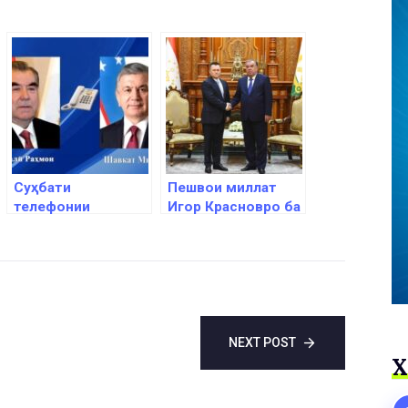
Суҳбати
Пешвои миллат
телефонии
Игор Красновро ба
Эмомалӣ Раҳмон
ҳузур пазируфтанд
бо Шавкат
Мирзиёев
NEXT POST
Х