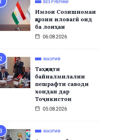
БЕЗ РУБРИКИ
Имзои Созишномаи
қарзии иловагӣ оид
ба лоиҳаи
06.08.2026
МАОРИФ
Таҳқиқоти
байналмилалии
пешрафти саводи
хондан дар
Тоҷикистон
05.08.2026
МАОРИФ