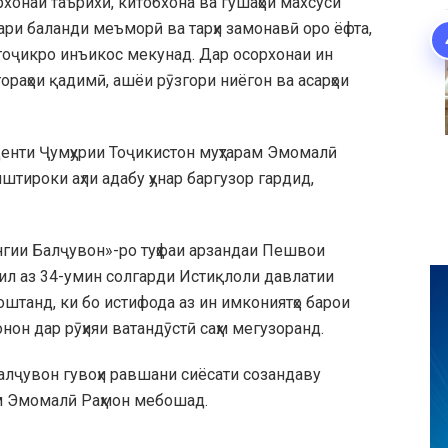
хонаи таърихӣ, китобхона ва гӯшаҳои махсуси
нари баланди меъморӣ ва тарҳи замонавӣ оро ёфта,
тоҷикро инъикос мекунад. Дар осорхонаи ин
ораҳои қадимӣ, ашёи рӯзгори ниёгон ва асарҳои
енти Ҷумҳурии Тоҷикистон муҳтарам Эмомалӣ
штироки аҳли адабу ҳунар баргузор гардид,
нгии Балҷувон»-ро туҳфаи арзандаи Пешвои
лил аз 34-умин солгарди Истиқлоли давлатии
оштанд, ки бо истифода аз ин имкониятҳо барои
нон дар рӯҳияи ватандӯстӣ саҳм мегузоранд.
Балҷувон гувоҳи равшани сиёсати созандаву
м Эмомалӣ Раҳмон мебошад.