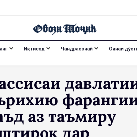
анг
Иқтисод
Чандрасонаӣ
Оинаи дӯст
ассисаи давлати
ърихию фарҳанги
аъд аз таъмиру
иштирок дар