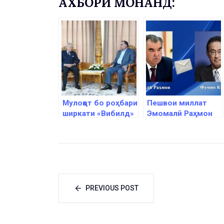
АХБОРИ МОНАНД:
Мулоқот бо роҳбари
Пешвои миллат
ширкати «Вибилд»
Эмомалӣ Раҳмон
Пиетро Салини
ба Сарвазири
Ҷопон Фумио
Кисида барқияи
изҳори тасаллӣ
ирсол намуданд
PREVIOUS POST