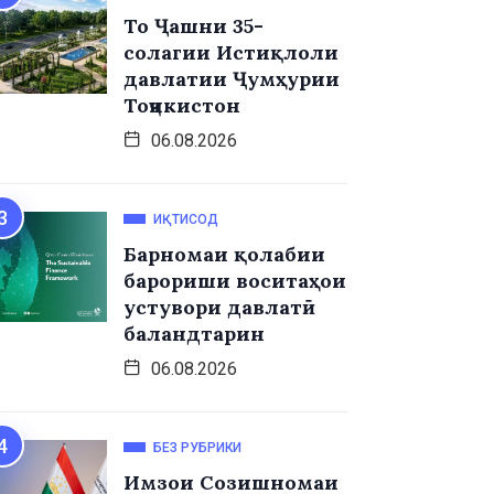
То Ҷашни 35-
солагии Истиқлоли
давлатии Ҷумҳурии
Тоҷикистон
06.08.2026
ИҚТИСОД
Барномаи қолабии
барориши воситаҳои
устувори давлатӣ
баландтарин
06.08.2026
БЕЗ РУБРИКИ
Имзои Созишномаи