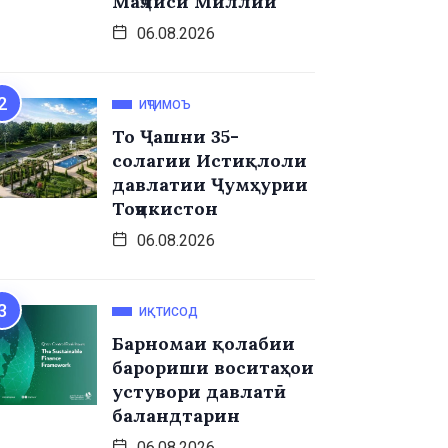
Маҷлиси Миллии
06.08.2026
ИҶТИМОЪ
То Ҷашни 35-
солагии Истиқлоли
давлатии Ҷумҳурии
Тоҷикистон
06.08.2026
ИҚТИСОД
Барномаи қолабии
барориши воситаҳои
устувори давлатӣ
баландтарин
06.08.2026