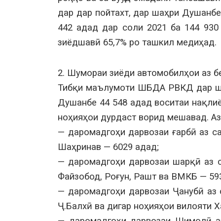
дар дар пойтахт, дар шаҳри Душанбе
442 адад дар соли 2021 ба 144 930
зиёдшавӣ 65,7% ро ташкил медиҳад.
2. Шумораи зиёди автомобилҳои аз 
Тибқи маълумоти ШБДА РВКД дар ша
Душанбе 44 548 адад воситаи нақлиё
ноҳияҳои дурдаст ворид мешавад. Аз 
— даромадгоҳи дарвозаи ғарбӣ аз са
Шаҳринав — 6029 адад;
— даромадгоҳи дарвозаи шарқӣ аз с
Файзобод, Роғун, Рашт ва ВМКБ — 59
— даромадгоҳи дарвозаи Ҷанубӣ аз 
Ҷ.Балхӣ ва дигар ноҳияҳои вилояти Х