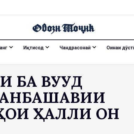
анг
Иқтисод
Чандрасонаӣ
Оинаи дӯст
 БА ВУҶУД
ТАНБАШАВИИ
ҲҲОИ ҲАЛЛИ ОН