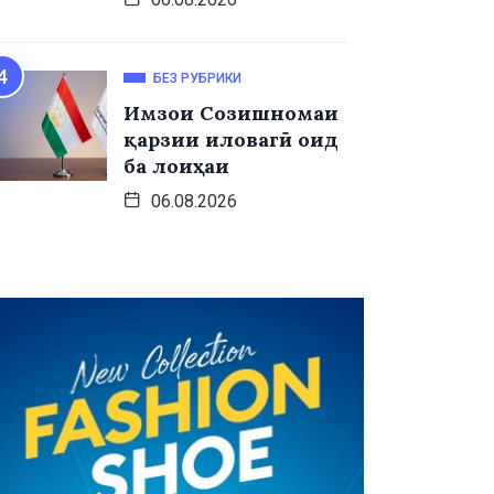
БЕЗ РУБРИКИ
Имзои Созишномаи
қарзии иловагӣ оид
ба лоиҳаи
06.08.2026