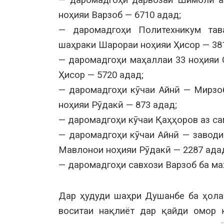
— даромадгоҳи дарвозаи Шимолӣ аз
ноҳияи Варзоб — 6710 адад;
— даромадгоҳи Политехникум тав
шаҳраки Шарораи ноҳияи Ҳисор — 38
— даромадгоҳи маҳаллаи 33 ноҳияи 
Ҳисор — 5720 адад;
— даромадгоҳи кӯчаи Айнӣ — Мирзо
ноҳияи Рӯдакӣ — 873 адад;
— даромадгоҳи кӯчаи Қаҳҳоров аз са
— даромадгоҳи кӯчаи Айнӣ — заводи
Мавлонои ноҳияи Рӯдакӣ — 2287 ада
— даромадгоҳи савхози Варзоб ба ма
Дар ҳудуди шаҳри Душанбе ба ҳолат
воситаи нақлиёт дар қайди омор 