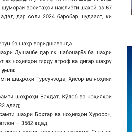
 шумораи воситаҳои нақлиёти шахсӣ аз 87
 адад дар соли 2024 баробар шудааст, ки
берун ба шаҳр воридшаванда
ҳри Душанбе дар як шабонарӯз ба шаҳри
т аз ноҳияҳои гирду атроф ва дигар шаҳру
ҷумла:
мти шаҳроҳи Турсунзода, Ҳисор ва ноҳияи
амти шоҳроҳи Ваҳдат, Кӯлоб ва ноҳияҳои
33 адад;
самти шаҳри Бохтар ва ноҳияҳои Хуросон,
атлон — 3582 адад;