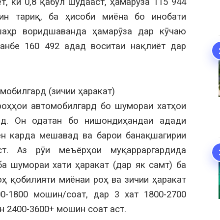
т, ки 0,8 қабул шудааст, ҳамарӯза 115 944
ин тариқ, ба ҳисоби миёна бо инобати
шаҳр воридшаванда ҳамарӯза дар кӯчаю
анбе 160 492 адад воситаи нақлиёт дар
мобилгард (зичии ҳаракат)
 роҳҳои автомобилгард бо шумораи хатҳои
ад. Он одатан бо нишондиҳандаи адади
ен карда мешавад ва барои банақшагирии
ст. Аз рӯи меъёрҳои муқарраргардида
а шумораи хати ҳаракат (дар як самт) ба
оҳ қобилияти миёнаи роҳ ва зичии ҳаракат
0-1800 мошин/соат, дар 3 хат 1800-2700
н 2400-3600+ мошин соат аст.