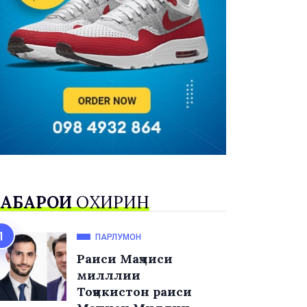
АБАРҲОИ
ОХИРИН
ПАРЛУМОН
Раиси Маҷлиси
милллии
Тоҷикистон раиси