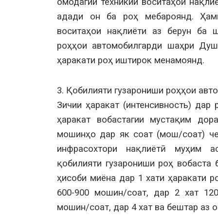
омодагии техникии воситаҳои нақлиё
адади он ба роҳ мебароянд. Ҳам
воситаҳои нақлиёти аз берун ба 
роҳҳои автомобилгарди шаҳри Душ
ҳаракати роҳ иштирок менамоянд.
3. Қобилияти гузарониши роҳҳои авто
Зичии ҳаракат (интенсивность) дар
ҳаракат вобастагии мустақим дор
мошинҳо дар як соат (мош/соат) ч
инфрасохтори нақлиётӣ муҳим а
қобилияти гузарониши роҳ вобаста б
ҳисоби миёна дар 1 хати ҳаракати р
600-900 мошин/соат, дар 2 хат 120
мошин/соат, дар 4 хат ва бештар аз о