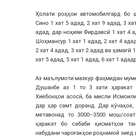
Ҳолати роҳҳои автомобилгард бо 
Сино 1 хат 5 адад, 2 хат 9 адад, 3 хат
адад, дар ноҳияи Фирдавсӣ 1 хат 4 ад
Шоҳмансур 1 хат 1 адад, 2 хат 4 ада
2 хат 4 адад, 3 хат 2 адад ва ҳамагӣ 1
хат 5 адад, 5 хат 1 адад, 6 хат 1 ад
Аз маълумоти мазкур фаҳмидан мумк
Душанбе аз 1 то 3 хати ҳаракат 
Хиёбонҳои асосӣ, ба мисли Исмоили
дар ҳар самт доранд. Дар кӯчаҳое, 
метавонад то 3000–3500 мош/соат
ҳаракат бо сабаби қисматҳои тан
набудани чароғакҳои роҳнамоӣ зиёд 