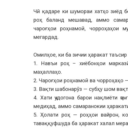
Чӣ қадаре ки шумораи хатҳо зиёд б
роҳ баланд мешавад, аммо самар
чароғҳои роҳнамоӣ, чорроҳаҳои м
мегардад.
Омилҳое, ки ба зичии ҳаракат таъсир
1. Навъи роҳ – хиёбонҳои марказӣ
маҳаллаҳо.
2. Чароғҳои роҳнамоӣ ва чорроҳаҳо 
3. Вақти шабонарӯз — субҳу шом вақт
4. Хати ҷудогона барои нақлиёти ҷ
медиҳад, аммо самаранокии ҳаракати
5. Ҳолати роҳ — роҳҳои вайрон, к
таваққуфшуда ба ҳаракат халал мера