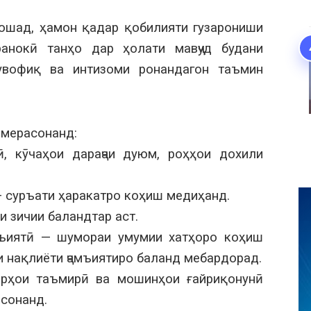
ошад, ҳамон қадар қобилияти гузарониши
анокӣ танҳо дар ҳолати мавҷуд будани
увофиқ ва интизоми ронандагон таъмин
 мерасонанд:
, кӯчаҳои дараҷаи дуюм, роҳҳои дохили
— суръати ҳаракатро коҳиш медиҳанд.
и зичии баландтар аст.
амъиятӣ — шумораи умумии хатҳоро коҳиш
 нақлиёти ҷамъиятиро баланд мебардорад.
орҳои таъмирӣ ва мошинҳои ғайриқонунӣ
сонанд.