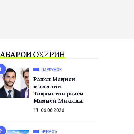
АБАРҲОИ
ОХИРИН
ПАРЛУМОН
Раиси Маҷлиси
милллии
Тоҷикистон раиси
Маҷлиси Миллии
06.08.2026
ИҶТИМОЪ