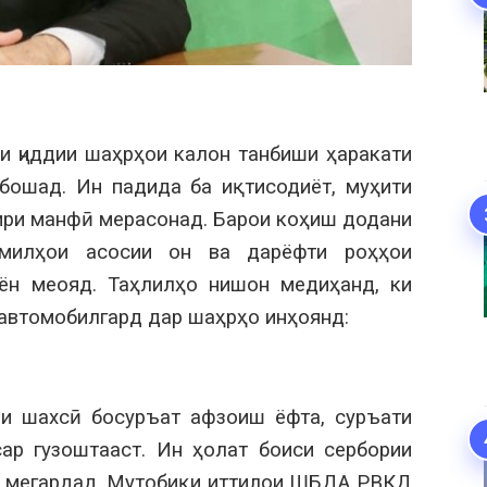
и ҷиддии шаҳрҳои калон танбиши ҳаракати
ебошад. Ин падида ба иқтисодиёт, муҳити
сири манфӣ мерасонад. Барои коҳиш додани
омилҳои асосии он ва дарёфти роҳҳои
ён меояд. Таҳлилҳо нишон медиҳанд, ки
автомобилгард дар шаҳрҳо инҳоянд:
и шахсӣ босуръат афзоиш ёфта, суръати
ар гузоштааст. Ин ҳолат боиси сербории
вӣ мегардад. Мутобиқи иттилои ШБДА РВКД