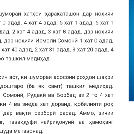
шумораи хатҳои ҳаракаташон дар ноҳияи
 0 адад, 4 хат 4 адад, 5 хат 1 адад, 6 хат 1
ад, 2 хат 4 адад, 3 хат 8 адад, дар ноҳияи
д, дар ноҳияи Исмоли Сомонӣ 1 хат 0 адад,
 хат 40 адад, 2 хат 31 адад, 3 хат 20 адад, 4
адро ташкил медиҳад.
ин аст, ки шумораи асосоии роҳҳои шаҳри
доштаро (ба як самт) ташкил медиҳад.
 Сомонӣ, Рӯдакӣ ва Борбад аз 2 то 4 хат
ки 4 ва зиёда хат доранд, қобилияти роҳ
 дар вақти серборӣ расад. Аммо, зичии
г, таваққуфи ғайриқонунӣ ва ҳамоҳанг
шуда метавонад.