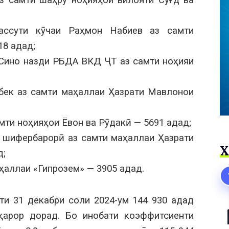
 самти шаҳру ноҳияҳои вилояти Суғд ва
ассути кӯчаи Раҳмон Набиев аз самти
18 адад;
Сино назди РБДА ВКД ҶТ аз самти ноҳияи
бек аз самти маҳаллаи Ҳазрати Мавлонои
мти ноҳияҳои Ёвон ва Рӯдакӣ — 5691 адад;
 шифербарорӣ аз самти маҳаллаи Ҳазрати
Х
д;
ҳаллаи «Гипрозем» — 3905 адад.
и 31 декабри соли 2024-ум 144 930 адад
қарор дорад. Бо инобати коэффитсиенти