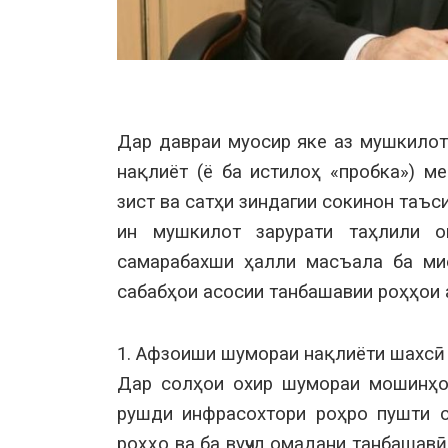
Дар давраи муосир яке аз мушкилот
нақлиёт (ё ба истилоҳ «пробка») м
зист ва сатҳи зиндагии сокинон таъ
ин мушкилот зарурати таҳлили 
самарабахши ҳалли масъала ба ми
сабабҳои асосии танбашавии роҳҳои 
1. Афзоиши шумораи нақлиёти шахсӣ
Дар солҳои охир шумораи мошинҳо
рушди инфрасохтори роҳро пушти с
роҳҳо ва ба вуҷуд омадани танбаша