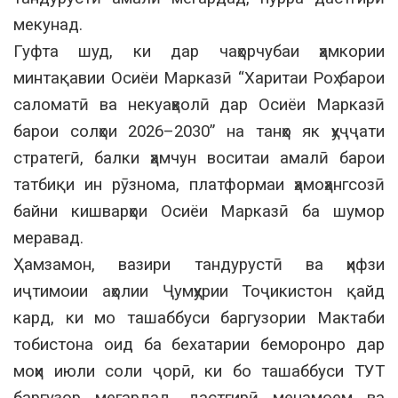
мекунад.
Гуфта шуд, ки дар чаҳорчубаи ҳамкории
минтақавии Осиёи Марказӣ “Харитаи Роҳ барои
саломатӣ ва некуаҳволӣ дар Осиёи Марказӣ
барои солҳои 2026–2030” на танҳо як ҳуҷҷати
стратегӣ, балки ҳамчун воситаи амалӣ барои
татбиқи ин рӯзнома, платформаи ҳамоҳангсозӣ
байни кишварҳои Осиёи Марказӣ ба шумор
меравад.
Ҳамзамон, вазири тандурустӣ ва ҳифзи
иҷтимоии аҳолии Ҷумҳурии Тоҷикистон қайд
кард, ки мо ташаббуси баргузории Мактаби
тобистона оид ба бехатарии беморонро дар
моҳи июли соли ҷорӣ, ки бо ташаббуси ТУТ
баргузор мегардад, дастгирӣ менамоем ва