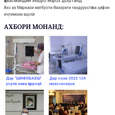
ҳавасмандии хешро иброз доштанд
Акс аз Маркази матбуоти Вазорати тандурустӣ ва ҳифзи
иҷтимоии аҳолӣ
АХБОРИ МОНАНД:
Дар “ШИФОБАХШ”
Дар соли 2022 124
усули нави ҷарроҳӣ
муассисаҳои
ба роҳ монда шуд
тандурустӣ бунёд
шуданд