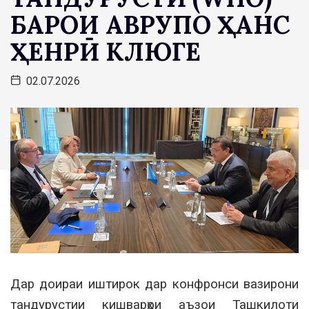
БАРОИ АВРУПО ҲАНС
ҲЕНРӢ КЛЮГЕ
02.07.2026
Дар доираи иштирок дар конфронси вазирони
тандурустии кишварҳои аъзои Ташкилоти