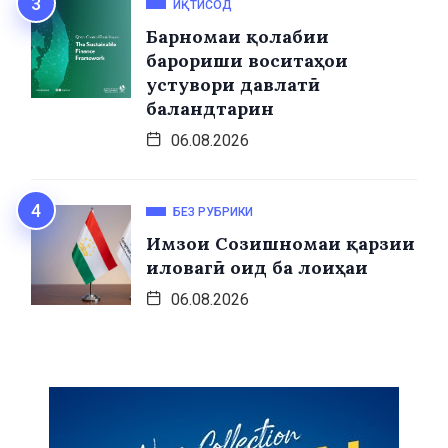
ИҚТИСОД
Барномаи қолабии
барориши воситаҳои
устувори давлатӣ
баландтарин
06.08.2026
БЕЗ РУБРИКИ
Имзои Созишномаи қарзии
иловагӣ оид ба лоиҳаи
06.08.2026