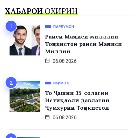
ХАБАРҲОИ
ОХИРИН
ПАРЛУМОН
Раиси Маҷлиси милллии
Тоҷикистон раиси Маҷлиси
Миллии
06.08.2026
ИҶТИМОЪ
То Ҷашни 35-солагии
Истиқлоли давлатии
Ҷумҳурии Тоҷикистон
06.08.2026