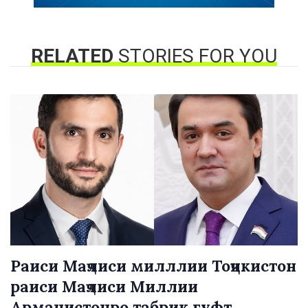
RELATED
STORIES FOR YOU
Раиси Маҷлиси милллии Тоҷикистон
раиси Маҷлиси Миллии
Арманистонро табрик гуфт