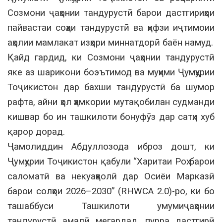
Созмони ҷаҳонии тандурустӣ барои дастгириҳои
пайвастаи соҳаи тандурустӣ ва ҳифзи иҷтимоии
аҳолии мамлакат изҳори миннатдорӣ баён намуд.
Қайд гардид, ки Созмони ҷаҳонии тандурустӣ
яке аз шарикони боэътимод ва муҳими Ҷумҳурии
Тоҷикистон дар бахши тандурустӣ ба шумор
рафта, айни ҳол ҳамкории мутақобилан судманди
кишвар бо ин ташкилоти бонуфӯз дар сатҳи хуб
қарор дорад.
Ҷамолиддин Абдуллозода иброз дошт, ки
Ҷумҳурии Тоҷикистон қабули “Харитаи Роҳ барои
саломатӣ ва некуаҳволӣ дар Осиёи Марказӣ
барои солҳои 2026–2030” (RHWCA 2.0)-ро, ки бо
ташаббуси Ташкилоти умумиҷаҳонии
тандурустӣ амалӣ мегардад, пурра дастгирӣ