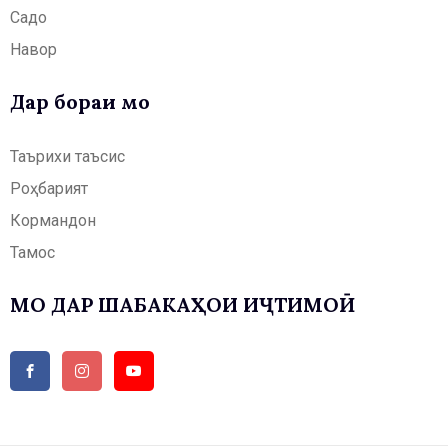
Садо
Навор
Дар бораи мо
Таърихи таъсис
Роҳбарият
Кормандон
Тамос
МО ДАР ШАБАКАҲОИ ИҶТИМОӢ