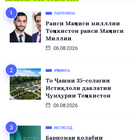
ПАРЛУМОН
Раиси Маҷлиси милллии
Тоҷикистон раиси Маҷлиси
Миллии
06.08.2026
ИҶТИМОЪ
То Ҷашни 35-солагии
Истиқлоли давлатии
Ҷумҳурии Тоҷикистон
06.08.2026
ИҚТИСОД
Барномаи қолабии