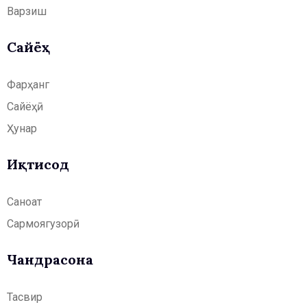
Варзиш
Сайёҳӣ
Фарҳанг
Сайёҳӣ
Ҳунар
Иқтисод
Саноат
Сармоягузорӣ
Чандрасонаӣ
Тасвир