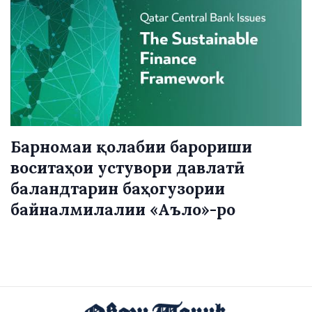
Барномаи қолабии барориши
воситаҳои устувори давлатӣ
баландтарин баҳогузории
байналмилалии «Аъло»-ро