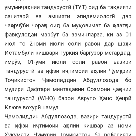
умумиҷаҳонии тандурустӣ (ТУТ) оид ба тақвияти
санитарӣ ва амнияти эпидемиологӣ дар
чаҳорчӯби чораҳо оид ба муқовимат ба ҳолатҳои
фавқулодаи марбут ба заминларза, ки аз 01
июл то 2-юми июли соли равон дар шаҳри
Истамбули кишвари Туркия баргузор мегардад,
имрӯз, 01-уми июли соли равон вазири
тандурустӣ ва ҳифзи иҷтимоии аҳолии Ҷумҳурии
Тоҷикистон Ҷамолиддин Абдуллозода бо
мудири Дафтари минтақавии Созмони ҷаҳонии
тандурустӣ (WHO) барои Аврупо Ҳанс Ҳенрӣ
Клюге вохурӣ намуд.
Ҷамолиддин Абдуллозода, вазири тандурустӣ
ва ҳифзи иҷтимоии аҳолии кишвар аз номи
Ҳукумати Ҷумҳурии Тоҷикистон ба роҳбарияти