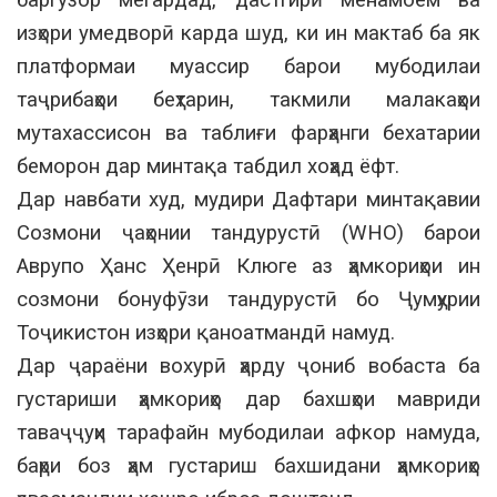
изҳори умедворӣ карда шуд, ки ин мактаб ба як
платформаи муассир барои мубодилаи
таҷрибаҳои беҳтарин, такмили малакаҳои
мутахассисон ва таблиғи фарҳанги бехатарии
беморон дар минтақа табдил хоҳад ёфт.
Дар навбати худ, мудири Дафтари минтақавии
Созмони ҷаҳонии тандурустӣ (WHO) барои
Аврупо Ҳанс Ҳенрӣ Клюге аз ҳамкориҳои ин
созмони бонуфӯзи тандурустӣ бо Ҷумҳурии
Тоҷикистон изҳори қаноатмандӣ намуд.
Дар ҷараёни вохурӣ ҳарду ҷониб вобаста ба
густариши ҳамкориҳо дар бахшҳои мавриди
таваҷҷуҳи тарафайн мубодилаи афкор намуда,
баҳри боз ҳам густариш бахшидани ҳамкориҳо