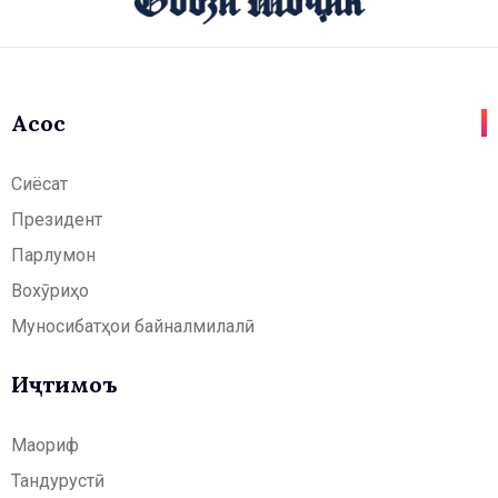
Асосӣ
Сиёсат
Президент
Парлумон
Вохӯриҳо
Муносибатҳои байналмилалӣ
Иҷтимоъ
Маориф
Тандурустӣ