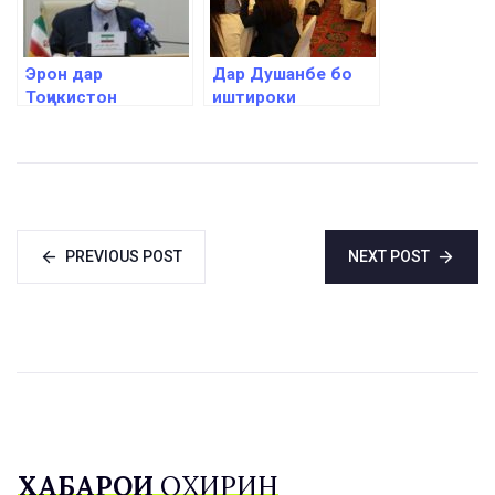
Эрон дар
Дар Душанбе бо
Тоҷикистон
иштироки
шуъбаҳои
табибони
байналмиллалии
силшинос вобаста
донишгоҳҳои
ба ташхису
илмҳои тиббро
табобати беморӣ
мекушояд
машғулияти
омӯзишӣ доир шуд
PREVIOUS POST
NEXT POST
ХАБАРҲОИ
ОХИРИН