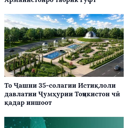
То Ҷашни 35-солагии Истиқлоли
давлатии Ҷумҳурии Тоҷикистон чӣ
қадар иншоот