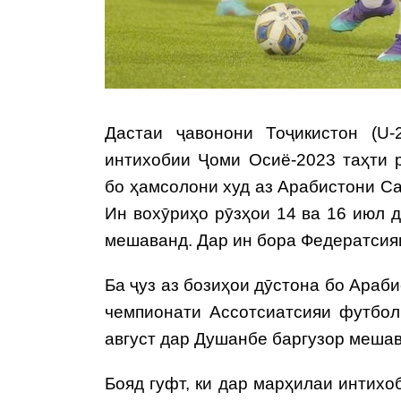
Дастаи ҷавонони Тоҷикистон (U
интихобии Ҷоми Осиё-2023 таҳти 
бо ҳамсолони худ аз Арабистони Са
Ин вохӯриҳо рӯзҳои 14 ва 16 июл 
мешаванд. Дар ин бора Федератсия
Ба ҷуз аз бозиҳои дӯстона бо Араб
чемпионати Ассотсиатсияи футбол
август дар Душанбе баргузор мешав
Бояд гуфт, ки дар марҳилаи интих