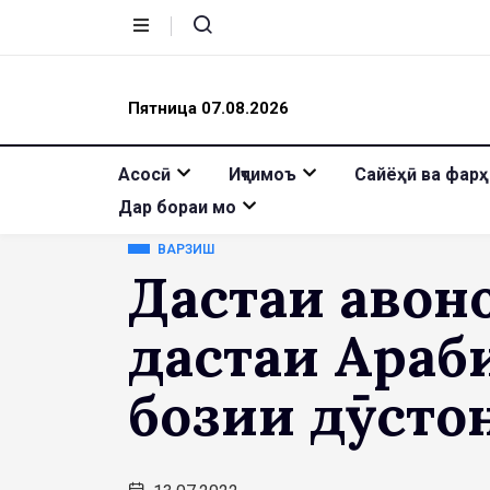
Пятница 07.08.2026
Асосӣ
Иҷтимоъ
Сайёҳӣ ва фарҳ
Дар бораи мо
ВАРЗИШ
Дастаи ҷавон
дастаи Араб
бозии дӯсто