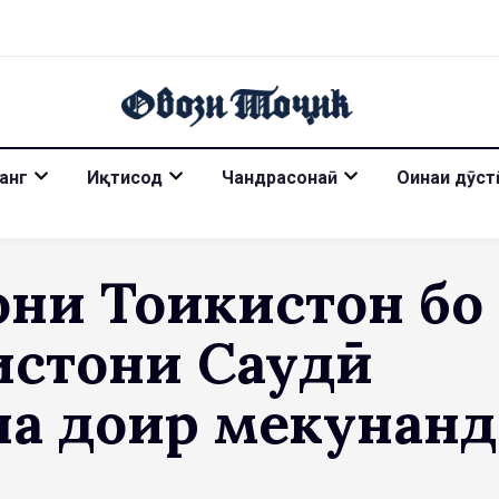
анг
Иқтисод
Чандрасонаӣ
Оинаи дӯст
они Тоҷикистон бо
истони Саудӣ
на доир мекунанд