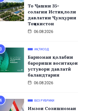
То Ҷашни 35-
солагии Истиқлоли
давлатии Ҷумҳурии
Тоҷикистон
06.08.2026
ИҚТИСОД
Барномаи қолабии
барориши воситаҳои
устувори давлатӣ
баландтарин
06.08.2026
БЕЗ РУБРИКИ
Имзои Созишномаи