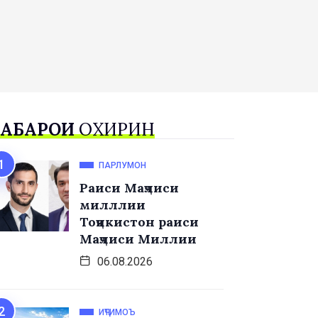
АБАРҲОИ
ОХИРИН
ПАРЛУМОН
Раиси Маҷлиси
милллии
Тоҷикистон раиси
Маҷлиси Миллии
06.08.2026
ИҶТИМОЪ