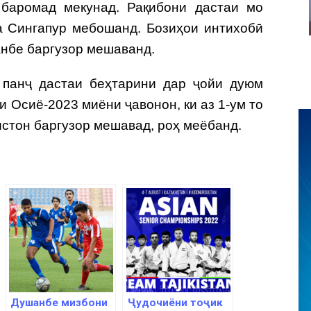
» баромад мекунад. Рақибони дастаи мо
а Сингапур мебошанд. Бозиҳои интихобӣ
анбе баргузор мешаванд.
 панҷ дастаи беҳтарини дар ҷойи дуюм
 Осиё-2023 миёни ҷавонон, ки аз 1-ум то
истон баргузор мешавад, роҳ меёбанд.
Душанбе мизбони
Ҷудочиёни тоҷик