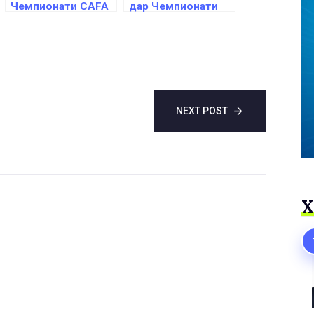
Чемпионати CAFA
дар Чемпионати
-2022 миёни
Осиё ширкат
дастаҳои ҷавонон
мекунанд
NEXT POST
Х