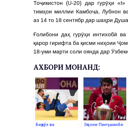
Тоҷикистон (U-20) дар гурӯҳи «I
тимҳои миллии Камбоҷа, Лубнон в
аз 14 то 18 сентябр дар шаҳри Душ
Ғолибони даҳ гурӯҳи интихобӣ ва
қарор гирифта ба қисми ниҳоии Ҷоми
18-уми марти соли оянда дар Ӯзбек
АХБОРИ МОНАНД:
Беҳрӯз ва
Эҳсони Панҷшанбе