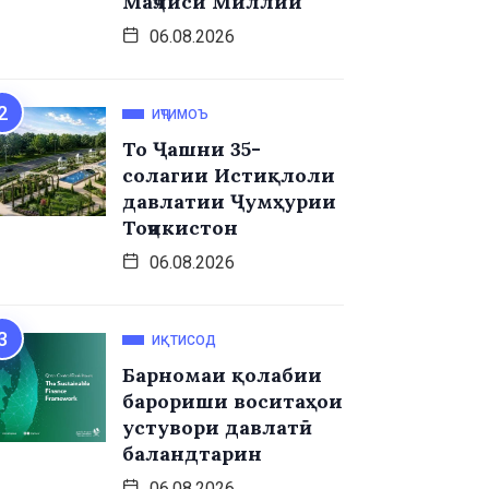
Маҷлиси Миллии
06.08.2026
ИҶТИМОЪ
То Ҷашни 35-
солагии Истиқлоли
давлатии Ҷумҳурии
Тоҷикистон
06.08.2026
ИҚТИСОД
Барномаи қолабии
барориши воситаҳои
устувори давлатӣ
баландтарин
06.08.2026