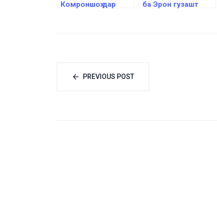
Комроншоҳ дар
ба Эрон гузашт
“Grand Slam
Hungary 2022” ҷои
ҳафтумро
гирифтанд
PREVIOUS POST