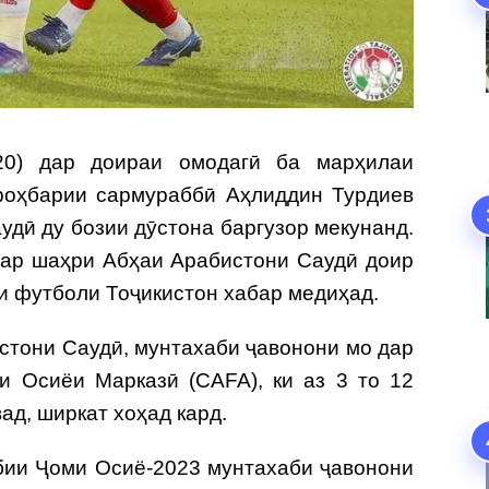
-20) дар доираи омодагӣ ба марҳилаи
роҳбарии сармураббӣ Аҳлиддин Турдиев
удӣ ду бозии дӯстона баргузор мекунанд.
дар шаҳри Абҳаи Арабистони Саудӣ доир
и футболи Тоҷикистон хабар медиҳад.
истони Саудӣ, мунтахаби ҷавонони мо дар
и Осиёи Марказӣ (CAFA), ки аз 3 то 12
ад, ширкат хоҳад кард.
обии Ҷоми Осиё-2023 мунтахаби ҷавонони