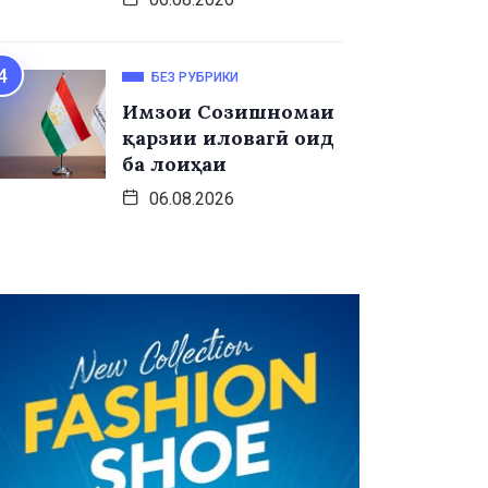
БЕЗ РУБРИКИ
Имзои Созишномаи
қарзии иловагӣ оид
ба лоиҳаи
06.08.2026