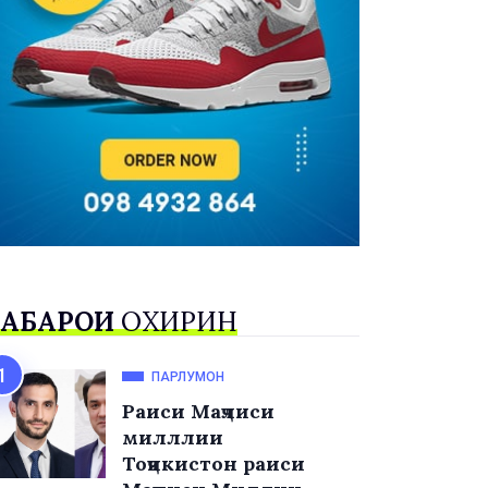
АБАРҲОИ
ОХИРИН
ПАРЛУМОН
Раиси Маҷлиси
милллии
Тоҷикистон раиси