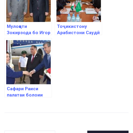
Мулоқоти
Тоҷикистону
Зокирзода бо Игор
Арабистони Саудӣ
Лякин-Фролов
ҳамкориҳои
парлумониро рушд
медиҳанд
Сафари Раиси
палатаи болоии
парлумони
Озарбойҷон ба
Душанбе