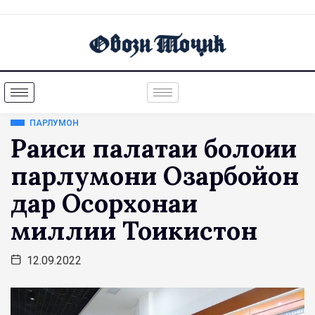
ПАРЛУМОН
Раиси палатаи болоии
парлумони Озарбойҷон
дар Осорхонаи
миллии Тоҷикистон
12.09.2022