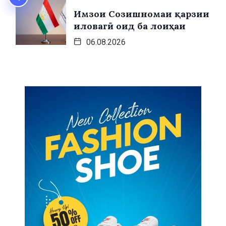
Имзои Созишномаи қарзии
иловагӣ оид ба лоиҳаи
06.08.2026