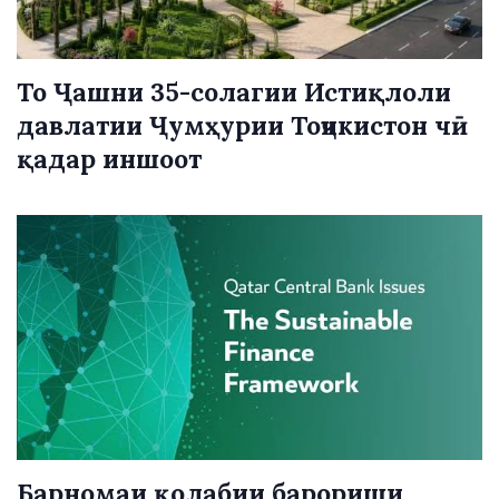
То Ҷашни 35-солагии Истиқлоли
давлатии Ҷумҳурии Тоҷикистон чӣ
қадар иншоот
Барномаи қолабии барориши