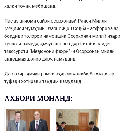
халқи тоҷик мебошанд.
Пас аз анҷоми сайри осорхонавӣ Раиси Милли
Меҷлиси Ҷумҳурии Озарбойҷон Соҳиба Ғаффорова аз
боздиди толорҳои намоишии Осорхонаи миллӣ изҳори
хушҳолӣ намуда, ҳамчун анъана дар китоби қайди
таассуроти “Меҳмонони фахрӣ”-и Осорхонаи миллӣ
андешаҳояшонро дарҷ намуданд.
Дар охир, ҳамчун рамзи эҳтиром ҷонибҳо ба ҳамдигар
туҳфаҳои хотиравӣ тақдим намуданд.
АХБОРИ МОНАНД: