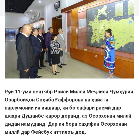
Рӯзи 11-уми сентябр Раиси Милли Меҷлиси Ҷумҳурии
Озарбойҷон Соҳиба Ғаффорова ва ҳайати
парлумонии ин кишвар, ки бо сафари расмӣ дар
шаҳри Душанбе қарор доранд, аз Осорхонаи миллӣ
дидан намуданд. Дар ин бора саҳифаи Осорхонаи
миллӣ дар Фейсбук иттилоъ дод.