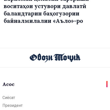
воситаҳои устувори давлатӣ
баландтарин баҳогузории
байналмилалии «Аъло»-ро
Асосӣ
Сиёсат
Президент