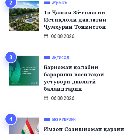
ИҶТИМОЪ
То Ҷашни 35-солагии
Истиқлоли давлатии
Ҷумҳурии Тоҷикистон
06.08.2026
ИҚТИСОД
Барномаи қолабии
барориши воситаҳои
устувори давлатӣ
баландтарин
06.08.2026
БЕЗ РУБРИКИ
Имзои Созишномаи қарзии