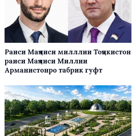
Раиси Маҷлиси милллии Тоҷикистон
раиси Маҷлиси Миллии
Арманистонро табрик гуфт