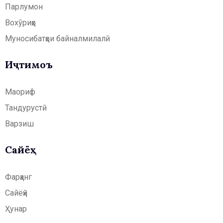
Парлумон
Вохӯриҳо
Муносибатҳои байналмилалӣ
Иҷтимоъ
Маориф
Тандурустӣ
Варзиш
Сайёҳӣ
Фарҳанг
Сайёҳӣ
Ҳунар