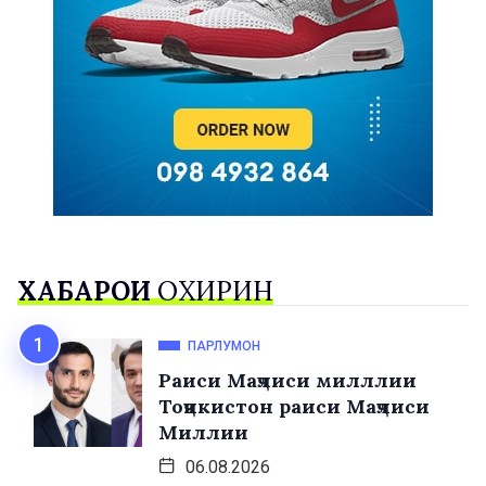
ХАБАРҲОИ
ОХИРИН
ПАРЛУМОН
Раиси Маҷлиси милллии
Тоҷикистон раиси Маҷлиси
Миллии
06.08.2026