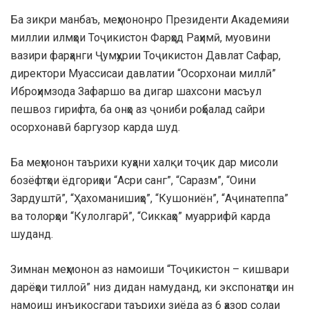
Ба зикри манбаъ, меҳмононро Президенти Академияи
миллии илмҳои Тоҷикистон Фарҳод Раҳимӣ, муовини
вазири фарҳанги Ҷумҳурии Тоҷикистон Давлат Сафар,
директори Муассисаи давлатии “Осорхонаи миллӣ”
Иброҳимзода Зафаршо ва дигар шахсони масъул
пешвоз гирифта, ба онҳо аз ҷониби роҳбалад сайри
осорхонавӣ баргузор карда шуд.
Ба меҳмонон таърихи куҳани халқи тоҷик дар мисоли
бозёфтҳои ёдгориҳои “Асри санг”, “Саразм”, “Оини
Зардуштӣ”, “Ҳахоманишиҳо”, “Кушониён”, “Аҷинатеппа”
ва толорҳои “Кулолгарӣ”, “Сиккаҳо” муаррифӣ карда
шуданд.
Зимнан меҳмонон аз намоиши “Тоҷикистон – кишвари
дарёҳои тиллоӣ” низ дидан намуданд, ки экспонатҳои ин
намоиш инъикосгари таърихи зиёда аз 6 ҳазор солаи