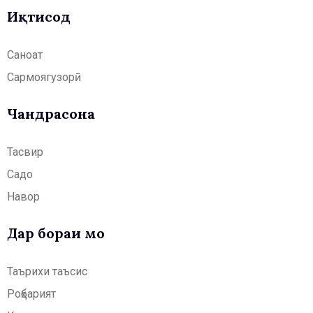
Иқтисод
Саноат
Сармоягузорӣ
Чандрасонаӣ
Тасвир
Садо
Навор
Дар бораи мо
Таърихи таъсис
Роҳбарият