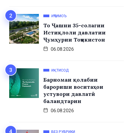
ИҶТИМОЪ
То Ҷашни 35-солагии
Истиқлоли давлатии
Ҷумҳурии Тоҷикистон
06.08.2026
ИҚТИСОД
Барномаи қолабии
барориши воситаҳои
устувори давлатӣ
баландтарин
06.08.2026
БЕЗ РУБРИКИ