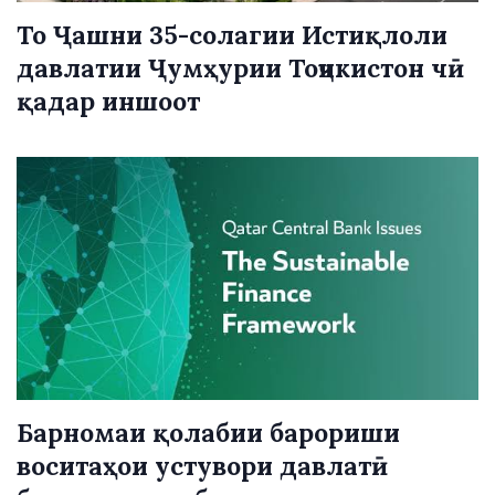
То Ҷашни 35-солагии Истиқлоли
давлатии Ҷумҳурии Тоҷикистон чӣ
қадар иншоот
Барномаи қолабии барориши
воситаҳои устувори давлатӣ