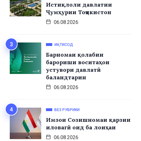
Истиқлоли давлатии
Ҷумҳурии Тоҷикистон
06.08.2026
ИҚТИСОД
Барномаи қолабии
барориши воситаҳои
устувори давлатӣ
баландтарин
06.08.2026
БЕЗ РУБРИКИ
Имзои Созишномаи қарзии
иловагӣ оид ба лоиҳаи
06.08.2026