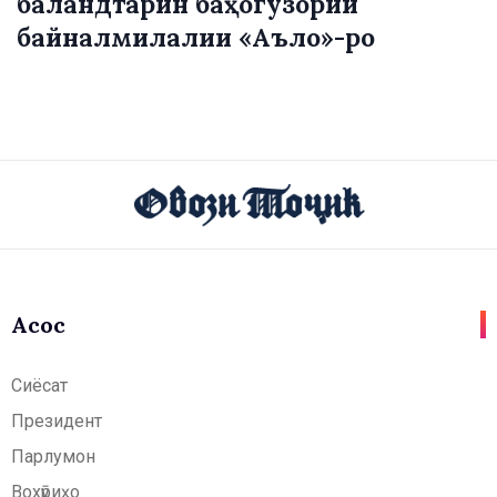
баландтарин баҳогузории
байналмилалии «Аъло»-ро
Асосӣ
Сиёсат
Президент
Парлумон
Вохӯриҳо