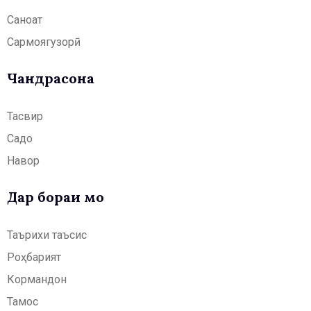
Саноат
Сармоягузорӣ
Чандрасонаӣ
Тасвир
Садо
Навор
Дар бораи мо
Таърихи таъсис
Роҳбарият
Кормандон
Тамос