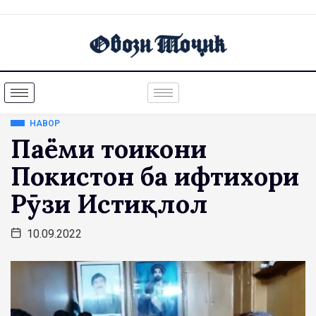
НАВОР
Паёми тоҷикони
Покистон ба ифтихори
Рӯзи Истиқлол
10.09.2022