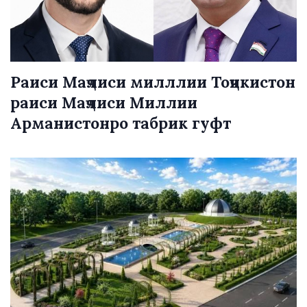
Раиси Маҷлиси милллии Тоҷикистон
раиси Маҷлиси Миллии
Арманистонро табрик гуфт