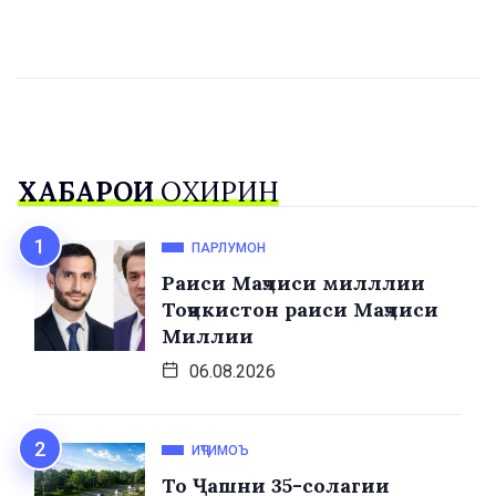
ХАБАРҲОИ
ОХИРИН
ПАРЛУМОН
Раиси Маҷлиси милллии
Тоҷикистон раиси Маҷлиси
Миллии
06.08.2026
ИҶТИМОЪ
То Ҷашни 35-солагии