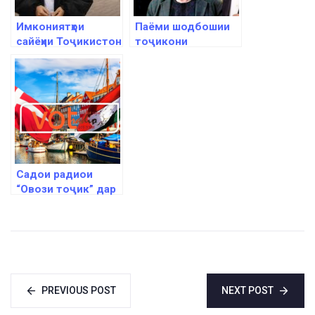
Имкониятҳои
Паёми шодбошии
сайёҳии Тоҷикистон
тоҷикони
дар сафарномаи
бурунмарзӣ ба
Марям
ифтихори
Истиқлоли
Тоҷикистон
Садои радиои
“Овози тоҷик” дар
Шоҳигарии Дания
PREVIOUS POST
NEXT POST