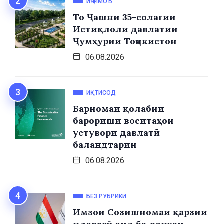
ИҶТИМОЪ
То Ҷашни 35-солагии
Истиқлоли давлатии
Ҷумҳурии Тоҷикистон
06.08.2026
ИҚТИСОД
Барномаи қолабии
барориши воситаҳои
устувори давлатӣ
баландтарин
06.08.2026
БЕЗ РУБРИКИ
Имзои Созишномаи қарзии