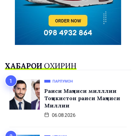
ХАБАРҲОИ
ОХИРИН
ПАРЛУМОН
Раиси Маҷлиси милллии
Тоҷикистон раиси Маҷлиси
Миллии
06.08.2026