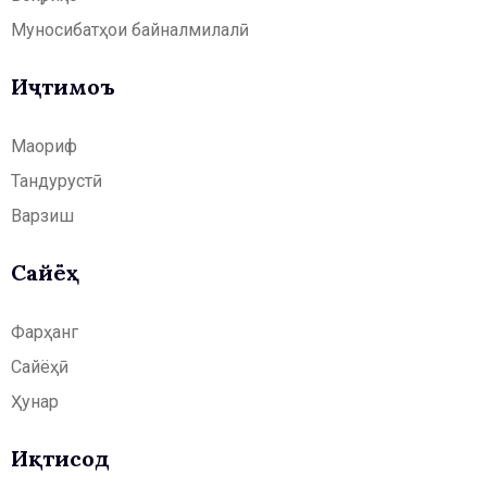
Муносибатҳои байналмилалӣ
Иҷтимоъ
Маориф
Тандурустӣ
Варзиш
Сайёҳӣ
Фарҳанг
Сайёҳӣ
Ҳунар
Иқтисод