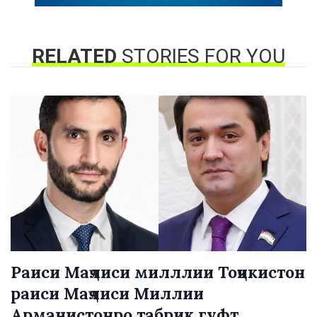
RELATED
STORIES FOR YOU
Раиси Маҷлиси милллии Тоҷикистон
раиси Маҷлиси Миллии
Арманистонро табрик гуфт