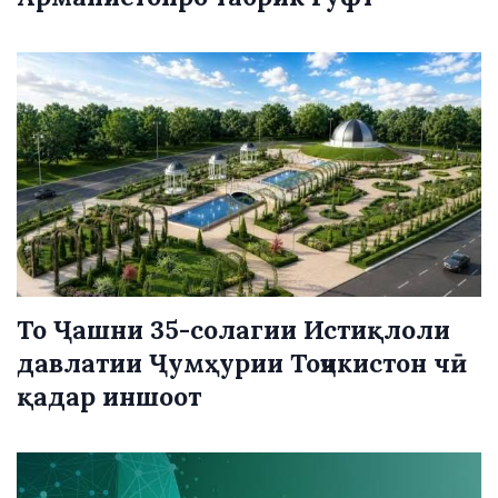
То Ҷашни 35-солагии Истиқлоли
давлатии Ҷумҳурии Тоҷикистон чӣ
қадар иншоот