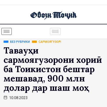
БЕЗ РУБРИКИ
САРМОЯГУЗОРӢ
Таваҷҷуҳи
сармоягузорони хориҷӣ
ба Тоҷикистон бештар
мешавад, 900 млн
долар дар шаш моҳ
10.08.2023