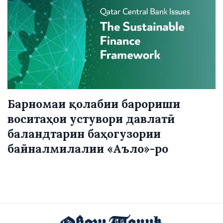
Барномаи қолабии барориши
воситаҳои устувори давлатӣ
баландтарин баҳогузории
байналмилалии «Аъло»-ро