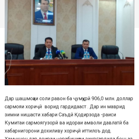
Дар шашмоҳаи соли равон ба ҷумҳурӣ 906,0 млн. доллар
сармояи хориҷӣ ворид гардидааст . Дар ин маврид
зимни нишасти хабари Саъдӣ Қодирзода -раиси
Кумитаи сармоягузорӣ ва идораи амволи давлатӣ ба
хабарнигорони дохиливу хориҷӣ иттилоъ дод.
Ҳамҷунон дар доираи ҷорабиниҳои зикргардида беш аз