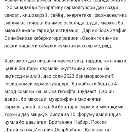
120 санададҳои тиҷоративу сармоягузорӣ дар соҳаҳои
саноат , кишоварзӣ , сайёҳи , энергетика , фармасевтика
,молия ва тиҷорат ба имзо расонида шуда , марҳила ба
марҳила амалӣ гардида истидаанд . Дар ин бора ЗУлфия
Олимбекова хабарнигори радиои «Овози тоҷик» аз
рафти нишасти хабарии кумитаи мазкур медиҳад.
Ҳамзамон дар нишасти мазкур зикр гардид, ки н ҷиҳати
ҷалби бештари сармояи мустақими хориҷӣ ба
иқтисоди миллӣ , дар соли 2023 баимзорасонии 5
созишномаи сармоягузориро ба маблағи беш аз 4
млрд сомонӣ ба нақша гирифта шудааст. Дар ин
давра , бо мақсади муаррифии имкониятҳои
сармоягузорӣ ва ҷалби бештари сармояи мустақими
хориҷӣ дар маҷмӯъ зиёда аз 10 форуму ҳамоишҳо ,аз
ҷумла бо давлатҳои Британияи Кабир , Россия
,Швейтсария ,Испания ,Озорбойҷон , Қазоқистон