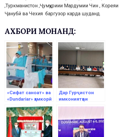
,Туркманистон ,Ҷумҳуриии Мардумии Чин , Кореяи
Ҷанубӣ ва Чехия баргузор карда шуданд.
АХБОРИ МОНАНД:
«Сифат саноат» ва
Дар Гурҷистон
«Dundariar» ҳамкорӣ
имкониятҳои
мекунанд
сармоягузории
Тоҷикистон
муаррифӣ шуд