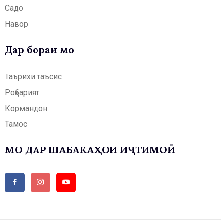
Садо
Навор
Дар бораи мо
Таърихи таъсис
Роҳбарият
Кормандон
Тамос
МО ДАР ШАБАКАҲОИ ИҶТИМОӢ