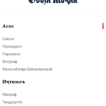
Асосӣ
Сиёсат
Президент
Парлумон
Вохӯриҳо
Муносибатҳои байналмилалӣ
Иҷтимоъ
Маориф
Тандурустӣ