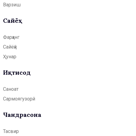
Варзиш
Сайёҳӣ
Фарҳанг
Сайёҳӣ
Ҳунар
Иқтисод
Саноат
Сармоягузорӣ
Чандрасонаӣ
Тасвир