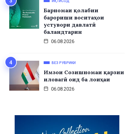
ИҚТИСОД
Барномаи қолабии
барориши воситаҳои
устувори давлатӣ
баландтарин
06.08.2026
БЕЗ РУБРИКИ
Имзои Созишномаи қарзии
иловагӣ оид ба лоиҳаи
06.08.2026