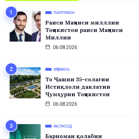
ПАРЛУМОН
Раиси Маҷлиси милллии
Тоҷикистон раиси Маҷлиси
Миллии
06.08.2026
ИҶТИМОЪ
То Ҷашни 35-солагии
Истиқлоли давлатии
Ҷумҳурии Тоҷикистон
06.08.2026
ИҚТИСОД
Барномаи қолабии