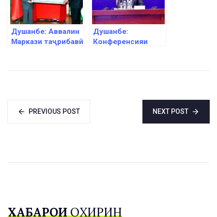
Душанбе: Аввалин
Душанбе:
Маркази таҷрибавӣ
Конференсияи
ва таълимоти
байналмилалии
касбии технологӣ
«Макромайн» доир
дар Осиёи Марказӣ
гардид
кушода шуд
PREVIOUS POST
NEXT POST
ХАБАРҲОИ
ОХИРИН