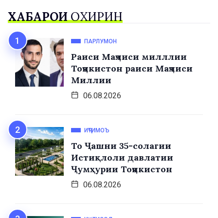
ХАБАРҲОИ
ОХИРИН
ПАРЛУМОН
Раиси Маҷлиси милллии
Тоҷикистон раиси Маҷлиси
Миллии
06.08.2026
ИҶТИМОЪ
То Ҷашни 35-солагии
Истиқлоли давлатии
Ҷумҳурии Тоҷикистон
06.08.2026