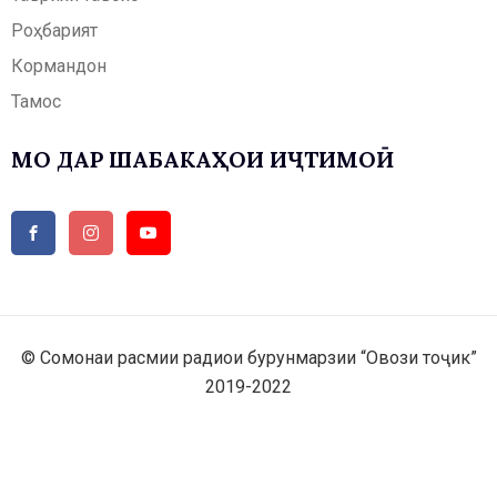
Роҳбарият
Кормандон
Тамос
МО ДАР ШАБАКАҲОИ ИҶТИМОӢ
© Сомонаи расмии радиои бурунмарзии “Овози тоҷик”
2019-2022