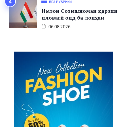
БЕЗ РУБРИКИ
Имзои Созишномаи қарзии
иловагӣ оид ба лоиҳаи
06.08.2026