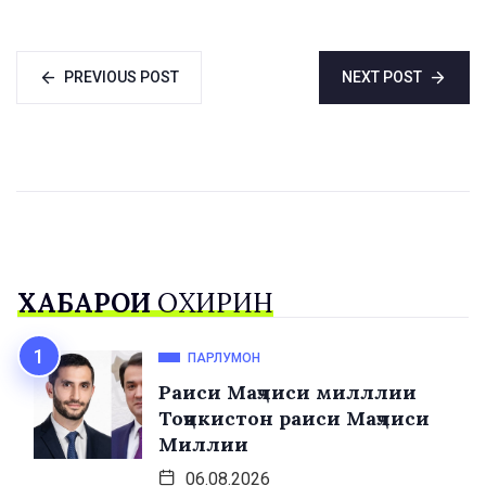
доир мекунанд
PREVIOUS POST
NEXT POST
ХАБАРҲОИ
ОХИРИН
ПАРЛУМОН
Раиси Маҷлиси милллии
Тоҷикистон раиси Маҷлиси
Миллии
06.08.2026