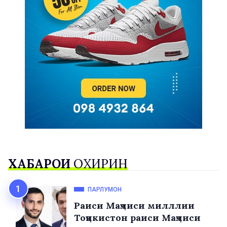
ХАБАРҲОИ
ОХИРИН
ПАРЛУМОН
Раиси Маҷлиси милллии
Тоҷикистон раиси Маҷлиси