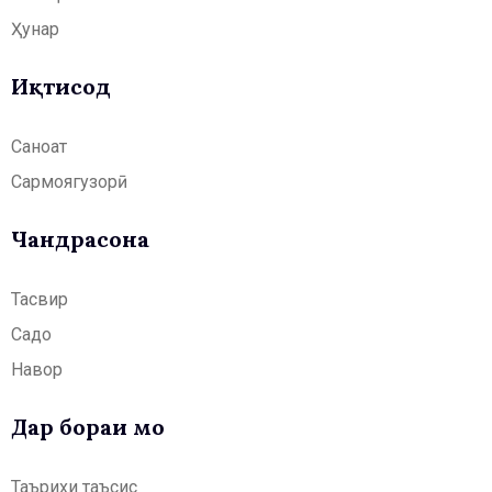
Ҳунар
Иқтисод
Саноат
Сармоягузорӣ
Чандрасонаӣ
Тасвир
Садо
Навор
Дар бораи мо
Таърихи таъсис