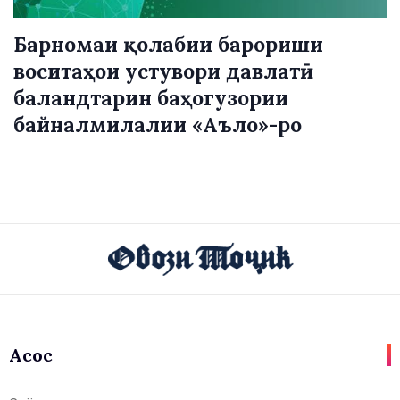
Барномаи қолабии барориши
воситаҳои устувори давлатӣ
баландтарин баҳогузории
байналмилалии «Аъло»-ро
Асосӣ