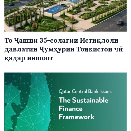
То Ҷашни 35-солагии Истиқлоли
давлатии Ҷумҳурии Тоҷикистон чӣ
қадар иншоот