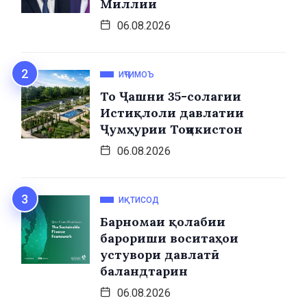
Миллии
06.08.2026
ИҶТИМОЪ
То Ҷашни 35-солагии
Истиқлоли давлатии
Ҷумҳурии Тоҷикистон
06.08.2026
ИҚТИСОД
Барномаи қолабии
барориши воситаҳои
устувори давлатӣ
баландтарин
06.08.2026