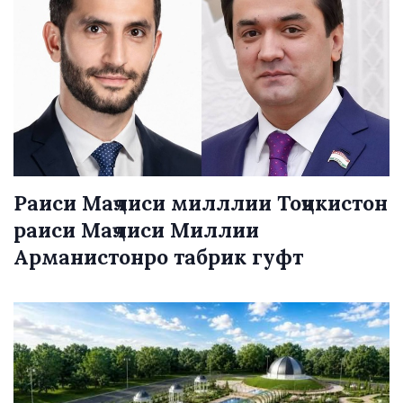
Раиси Маҷлиси милллии Тоҷикистон
раиси Маҷлиси Миллии
Арманистонро табрик гуфт