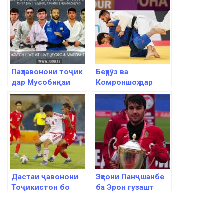
Паҳлавонони тоҷик
Беҳрӯз ва
дар Мусобиқаи
Комроншоҳ дар
«Zagreb Grand Prix
“Grand Slam
2022» оид ба
Hungary 2022” ҷои
дзюдо иштирок
ҳафтумро
мекунанд
гирифтанд
Дастаи ҷавонони
Эҳсони Панҷшанбе
Тоҷикистон бо
ба Эрон гузашт
дастаи
Арабистони Саудӣ
бозии дӯстона