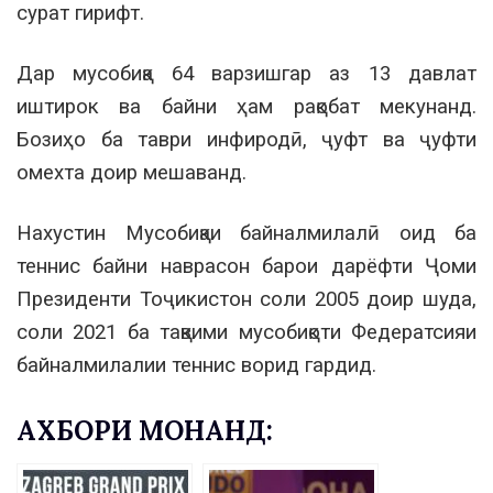
сурат гирифт.
Дар мусобиқа 64 варзишгар аз 13 давлат
иштирок ва байни ҳам рақобат мекунанд.
Бозиҳо ба таври инфиродӣ, ҷуфт ва ҷуфти
омехта доир мешаванд.
Нахустин Мусобиқаи байналмилалӣ оид ба
теннис байни наврасон барои дарёфти Ҷоми
Президенти Тоҷикистон соли 2005 доир шуда,
соли 2021 ба тақвими мусобиқоти Федератсияи
байналмилалии теннис ворид гардид.
АХБОРИ МОНАНД: