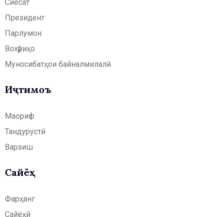
Сиёсат
Президент
Парлумон
Вохӯриҳо
Муносибатҳои байналмилалӣ
Иҷтимоъ
Маориф
Тандурустӣ
Варзиш
Сайёҳӣ
Фарҳанг
Сайёҳӣ