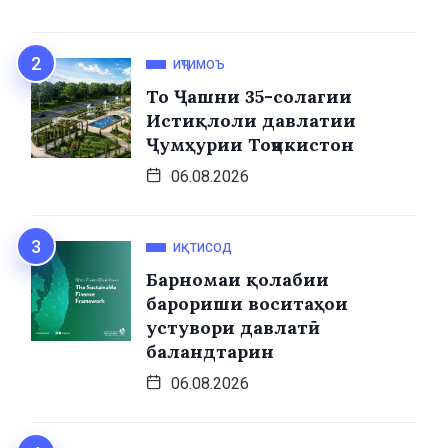
ИҶТИМОЪ
То Ҷашни 35-солагии
Истиқлоли давлатии
Ҷумҳурии Тоҷикистон
06.08.2026
ИҚТИСОД
Барномаи қолабии
барориши воситаҳои
устувори давлатӣ
баландтарин
06.08.2026