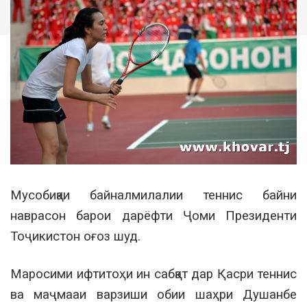
Мусобиқаи байналмилалии теннис байни
наврасон барои дарёфти Ҷоми Президенти
Тоҷикистон оғоз шуд.
Маросими ифтитоҳи ин сабқат дар Қасри теннис
ва маҷмааи варзиши обии шаҳри Душанбе