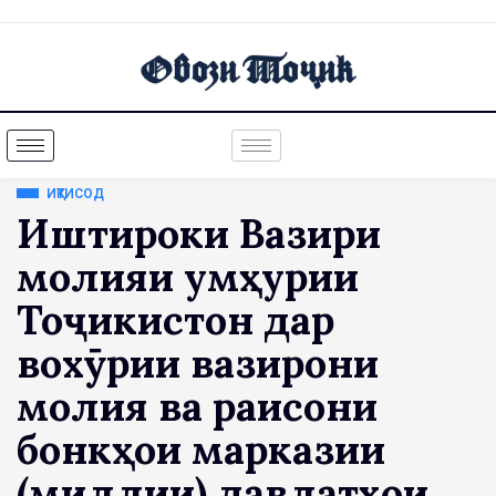
ИҚТИСОД
Иштироки Вазири
молияи Ҷумҳурии
Тоҷикистон дар
вохӯрии вазирони
молия ва раисони
бонкҳои марказии
(миллии) давлатҳои