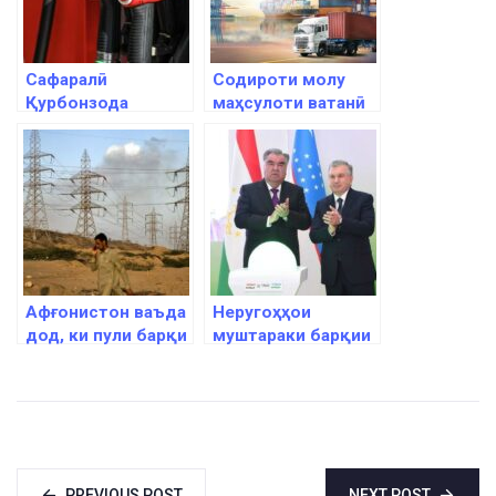
Сафаралӣ
Содироти молу
Қурбонзода
маҳсулоти ватанӣ
болоравии нархи
ба давлатҳои
маҳсулоти
хориҷӣ афзоиш
нафтиро шарҳ дод
ёфтааст
Афғонистон ваъда
Неругоҳҳои
дод, ки пули барқи
муштараки барқии
Тоҷикистонро
Тоҷикистону
пардохт мекунад
Узбекистон бо
иқтидори 320
мегаватт бунёд
мешаванд
PREVIOUS POST
NEXT POST