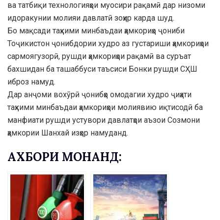
ва татбиқи технологияҳои муосири рақамӣ дар низоми
идоракунии молияи давлатӣ зоҳир карда шуд.
Бо мақсади таҳкими минбаъдаи ҳамкориҳо ҷониби
Тоҷикистон ҷонибдории худро аз густариши ҳамкориҳои
сармоягузорӣ, рушди ҳамкориҳои рақамӣ ва суръат
бахшидан ба ташаббуси таъсиси Бонки рушди СҲШ
иброз намуд.
Дар анҷоми вохӯрӣ ҷонибҳо омодагии худро ҷиҳати
таҳкими минбаъдаи ҳамкориҳои молиявию иқтисодӣ ба
манфиати рушди устувори давлатҳои аъзои Созмони
ҳамкории Шанхай изҳор намуданд.
АХБОРИ МОНАНД: