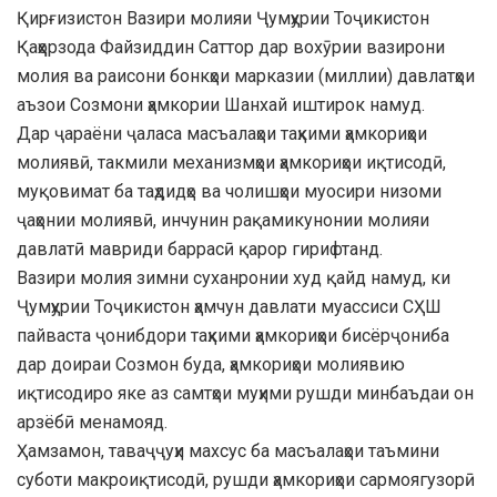
Қирғизистон Вазири молияи Ҷумҳурии Тоҷикистон
Қаҳҳорзода Файзиддин Саттор дар вохӯрии вазирони
молия ва раисони бонкҳои марказии (миллии) давлатҳои
аъзои Созмони ҳамкории Шанхай иштирок намуд.
Дар ҷараёни ҷаласа масъалаҳои таҳкими ҳамкориҳои
молиявӣ, такмили механизмҳои ҳамкориҳои иқтисодӣ,
муқовимат ба таҳдидҳо ва чолишҳои муосири низоми
ҷаҳонии молиявӣ, инчунин рақамикунонии молияи
давлатӣ мавриди баррасӣ қарор гирифтанд.
Вазири молия зимни суханронии худ қайд намуд, ки
Ҷумҳурии Тоҷикистон ҳамчун давлати муассиси СҲШ
пайваста ҷонибдори таҳкими ҳамкориҳои бисёрҷониба
дар доираи Созмон буда, ҳамкориҳои молиявию
иқтисодиро яке аз самтҳои муҳими рушди минбаъдаи он
арзёбӣ менамояд.
Ҳамзамон, таваҷҷуҳи махсус ба масъалаҳои таъмини
суботи макроиқтисодӣ, рушди ҳамкориҳои сармоягузорӣ