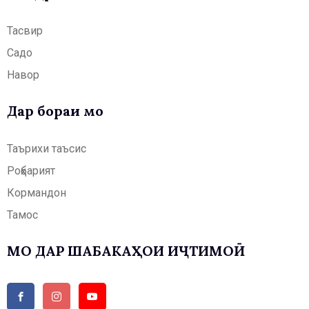
Тасвир
Садо
Навор
Дар бораи мо
Таърихи таъсис
Роҳбарият
Кормандон
Тамос
МО ДАР ШАБАКАҲОИ ИҶТИМОӢ