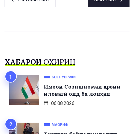
ХАБАРҲОИ
ОХИРИН
БЕЗ РУБРИКИ
Имзои Созишномаи қарзии
иловагӣ оид ба лоиҳаи
06.08.2026
МАОРИФ