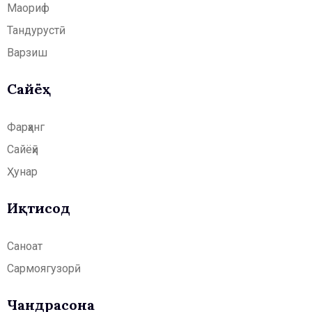
Маориф
Тандурустӣ
Варзиш
Сайёҳӣ
Фарҳанг
Сайёҳӣ
Ҳунар
Иқтисод
Саноат
Сармоягузорӣ
Чандрасонаӣ