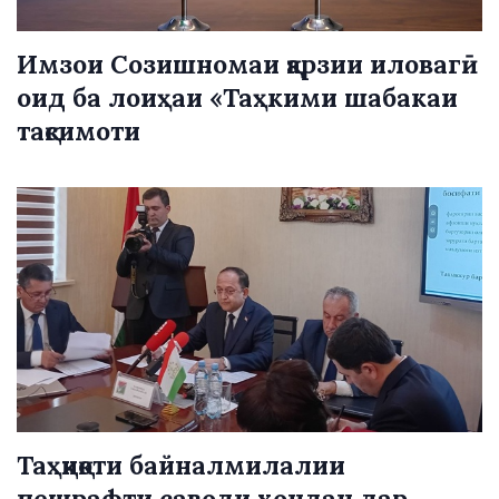
Имзои Созишномаи қарзии иловагӣ
оид ба лоиҳаи «Таҳкими шабакаи
тақсимоти
Таҳқиқоти байналмилалии
пешрафти саводи хондан дар