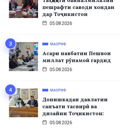
Таҳқиқоти байналмилалии
пешрафти саводи хондан
дар Тоҷикистон
05.08.2026
МАОРИФ
Асари навбатии Пешвои
миллат рӯнамоӣ гардид
05.08.2026
МАОРИФ
Донишкадаи давлатии
санъати тасвирӣ ва
дизайни Тоҷикистон:
05.08.2026