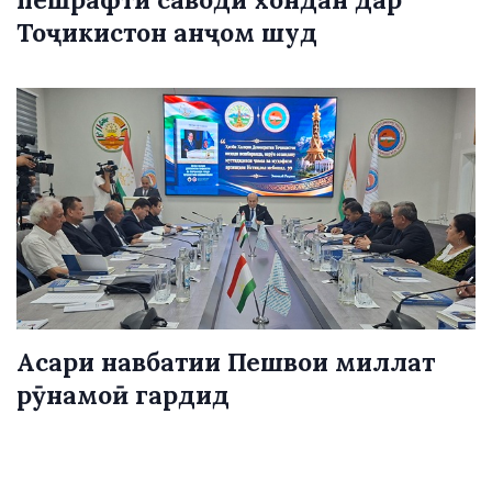
Тоҷикистон анҷом шуд
Асари навбатии Пешвои миллат
рӯнамоӣ гардид