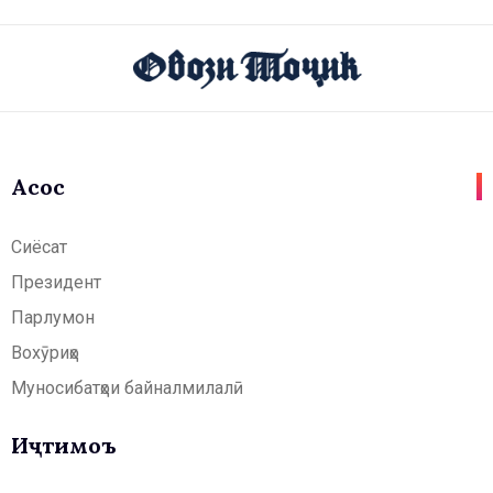
Асосӣ
Сиёсат
Президент
Парлумон
Вохӯриҳо
Муносибатҳои байналмилалӣ
Иҷтимоъ