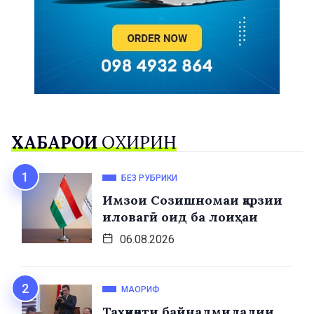
ХАБАРҲОИ
ОХИРИН
БЕЗ РУБРИКИ
Имзои Созишномаи қарзии
иловагӣ оид ба лоиҳаи
06.08.2026
МАОРИФ
Таҳқиқоти байналмилалии