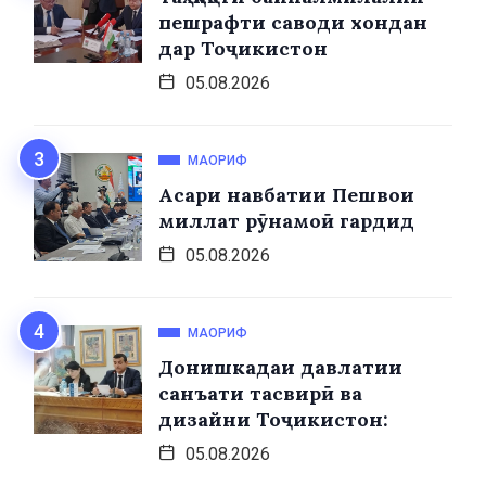
пешрафти саводи хондан
дар Тоҷикистон
05.08.2026
МАОРИФ
Асари навбатии Пешвои
миллат рӯнамоӣ гардид
05.08.2026
МАОРИФ
Донишкадаи давлатии
санъати тасвирӣ ва
дизайни Тоҷикистон:
05.08.2026